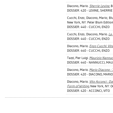
Diacono, Mario
.
Sherrie Levine.
Bo
DOSSIER: 420 - LEVINE, SHERRIE
Cucchi, Enzo
;
Diacono, Mario
;
Bl
New York, NY: Peter Blum Edition
DOSSIER: 440 - CUCCHI, ENZO
Cucchi, Enzo
;
Diacono, Mario
.
La 
DOSSIER: 440 - CUCCHI, ENZO
Diacono, Mario
.
Enzo Cucchi: Vit
DOSSIER: 440 - CUCCHI, ENZO
Tazzi, Pier Luigi
.
Maurizio Nannucci
DOSSIER: 440 - NANNUCCI, MAU
Diacono, Mario
.
Mario Diacono : 
DOSSIER: 420 - DIACONO, MARIO
Diacono, Mario
.
Vito Acconci : D
Form of Writing.
New York, NY: Ou
DOSSIER: 420 - ACCONCI, VITO