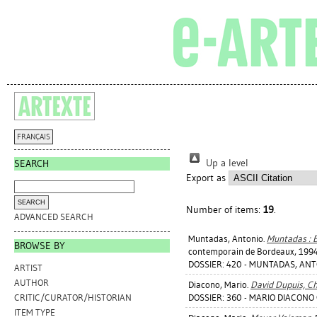
FRANÇAIS
Up a level
SEARCH
Export as
Number of items:
19
.
ADVANCED SEARCH
Muntadas, Antonio
.
Muntadas : B
BROWSE BY
contemporain de Bordeaux, 1994
DOSSIER: 420 - MUNTADAS, AN
ARTIST
AUTHOR
Diacono, Mario
.
David Dupuis, Ch
DOSSIER: 360 - MARIO DIACONO 
CRITIC/CURATOR/HISTORIAN
ITEM TYPE