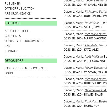
Diacono, Mario
.
Meyer Vaisman.
B
PUBLISHER
DOSSIER: 420 - VAISMAN, MEYER
DATE OF PUBLICATION
Diacono, Mario
.
Richmond Burton
ART ORGANIZATION
DOSSIER: 420 - BURTON, RICH
Diacono, Mario
.
David Salle.
Bosto
E-ARTEXTE
DOSSIER: 420 - SALLE, DAVID
ABOUT E-ARTEXTE
Diacono, Mario
.
Richmond Burton
GUIDELINES
DOSSIER: 360 - MARIO DIACONO 
DEPOSIT YOUR DOCUMENTS
Diacono, Mario
.
Alex Katz.
Boston
FAQ
DOSSIER: 420 - KATZ, ALEX
CONTACT
Diacono, Mario
.
Matt Mullican.
Bo
DEPOSITORS
DOSSIER: 420 - MULLICAN, MATT
Diacono, Mario
.
Meyer Vaisman.
B
PAST & CURRENT DEPOSITORS
DOSSIER: 420 - VAISMAN, MEYER
LOGIN
Diacono, Mario
.
Richmond Burton
DOSSIER: 420 - BURTON, RICH
Diacono, Mario
.
David Bowes : A P
DOSSIER: 420 - BOWES, DAVID
Diacono, Mario
.
Roni Horn.
Boston
DOSSIER: 420 - HORN, RONI