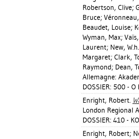
Robertson, Clive
;
G
Bruce
;
Véronneau,
Beaudet, Louise
;
K
Wyman, Max
;
Vaïs
Laurent
;
New, W.h.
Margaret
;
Clark, 
Raymond
;
Dean, 
Allemagne: Akademi
DOSSIER: 500 - O 
Enright, Robert
.
W
London Regional Ar
DOSSIER: 410 - 
Enright, Robert
;
N