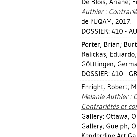
De Blois, Ariane
;
E
Authier : Contrarié
de l'UQAM, 2017.
DOSSIER: 410 - A
Porter, Brian
;
Burt
Ralickas, Eduardo
Götttingen, German
DOSSIER: 410 - 
Enright, Robert
;
M
Melanie Authier : 
Contrariétés et co
Gallery; Ottawa, O
Gallery; Guelph, O
Kenderdine Art Gall