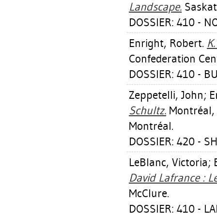
Landscape.
Saskato
DOSSIER: 410 - N
Enright, Robert
.
K.
Confederation Cent
DOSSIER: 410 - BUT
Zeppetelli, John
;
E
Schultz.
Montréal, 
Montréal.
DOSSIER: 420 - S
LeBlanc, Victoria
;
David Lafrance : L
McClure.
DOSSIER: 410 - L