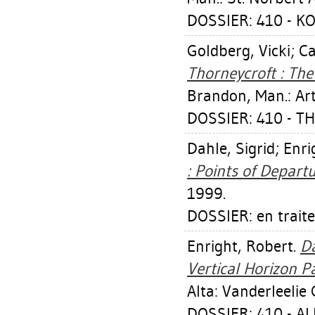
DOSSIER: 410 - 
Goldberg, Vicki
;
Ca
Thorneycroft : Th
Brandon, Man.: Ar
DOSSIER: 410 - 
Dahle, Sigrid
;
Enri
: Points of Departu
1999.
DOSSIER: en trait
Enright, Robert
.
Da
Vertical Horizon P
Alta: Vanderleelie 
DOSSIER: 410 - A