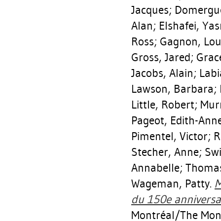
Jacques
;
Domergue
Alan
;
Elshafei, Ya
Ross
;
Gagnon, Lou
Gross, Jared
;
Grac
Jacobs, Alain
;
Labi
Lawson, Barbara
;
Little, Robert
;
Mur
Pageot, Edith-Ann
Pimentel, Victor
;
R
Stecher, Anne
;
Swi
Annabelle
;
Thomas
Wageman, Patty
.
M
du 150e anniversai
Montréal/The Mont