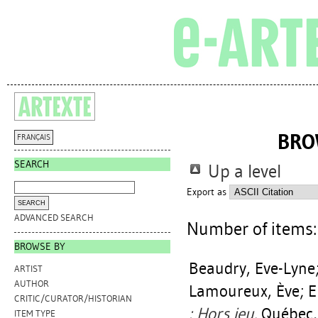
BRO
FRANÇAIS
SEARCH
Up a level
Export as
ADVANCED SEARCH
Number of items
BROWSE BY
Beaudry, Eve-Lyne
ARTIST
AUTHOR
Lamoureux, Ève
;
E
CRITIC/CURATOR/HISTORIAN
: Hors jeu.
Québec, 
ITEM TYPE