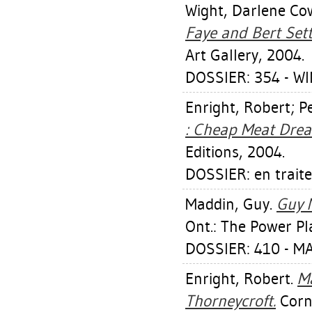
Wight, Darlene Co
Faye and Bert Settl
Art Gallery, 2004.
DOSSIER: 354 - W
Enright, Robert
;
P
: Cheap Meat Dre
Editions, 2004.
DOSSIER: en trait
Maddin, Guy
.
Guy 
Ont.: The Power Pl
DOSSIER: 410 - M
Enright, Robert
.
Ma
Thorneycroft.
Corne