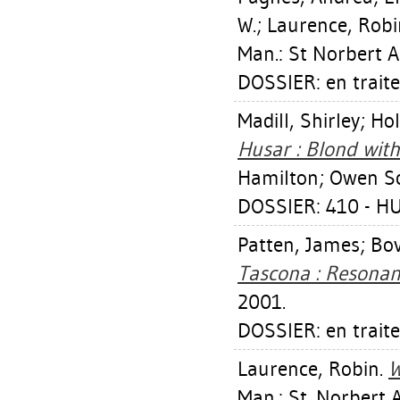
W.
;
Laurence, Robi
Man.: St Norbert A
DOSSIER: en trait
Madill, Shirley
;
Hol
Husar : Blond with
Hamilton; Owen Soun
DOSSIER: 410 - H
Patten, James
;
Bov
Tascona : Resonan
2001.
DOSSIER: en trait
Laurence, Robin
.
W
Man.: St. Norbert 