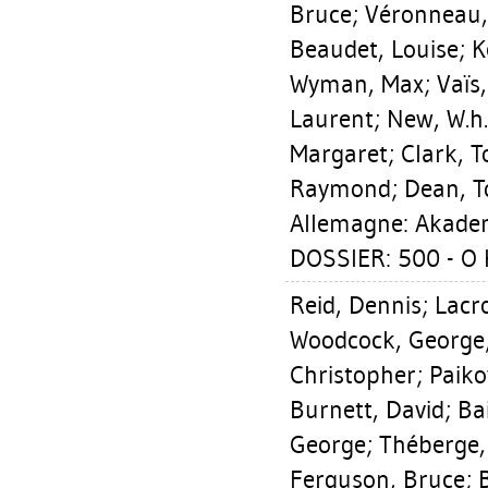
Bruce
;
Véronneau,
Beaudet, Louise
;
K
Wyman, Max
;
Vaïs
Laurent
;
New, W.h.
Margaret
;
Clark, 
Raymond
;
Dean, 
Allemagne: Akademi
DOSSIER: 500 - O 
Reid, Dennis
;
Lacro
Woodcock, George
Christopher
;
Paik
Burnett, David
;
Ba
George
;
Théberge,
Ferguson, Bruce
;