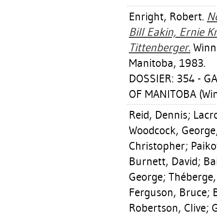
Enright, Robert
.
No
Bill Eakin, Ernie K
Tittenberger.
Winni
Manitoba, 1983.
DOSSIER: 354 - G
OF MANITOBA (Win
Reid, Dennis
;
Lacro
Woodcock, George
Christopher
;
Paik
Burnett, David
;
Ba
George
;
Théberge,
Ferguson, Bruce
;
Robertson, Clive
;
G