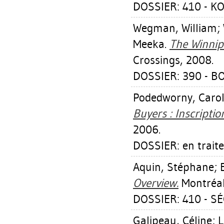
DOSSIER: 410 - 
Wegman, William
;
Meeka
.
The Winnip
Crossings, 2008.
DOSSIER: 390 - B
Podedworny, Caro
Buyers : Inscriptio
2006.
DOSSIER: en trait
Aquin, Stéphane
;
Overview.
Montréal
DOSSIER: 410 - S
Galipeau, Céline
;
L