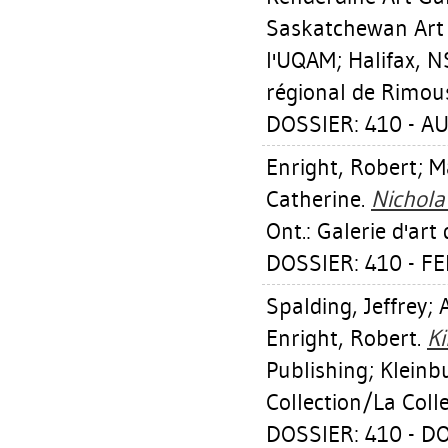
Saskatchewan Art C
l'UQAM; Halifax, N
régional de Rimous
DOSSIER: 410 - A
Enright, Robert
;
M
Catherine
.
Nichola
Ont.: Galerie d'ar
DOSSIER: 410 - F
Spalding, Jeffrey
;
Enright, Robert
.
K
Publishing; Kleinb
Collection/La Coll
DOSSIER: 410 - D