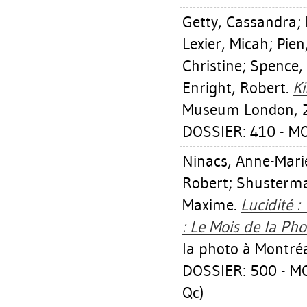
Getty, Cassandra
;
Lexier, Micah
;
Pien
Christine
;
Spence,
Enright, Robert
.
Ki
Museum London, 
DOSSIER: 410 - M
Ninacs, Anne-Mari
Robert
;
Shusterma
Maxime
.
Lucidité :
: Le Mois de la Ph
la photo à Montréa
DOSSIER: 500 - M
Qc)