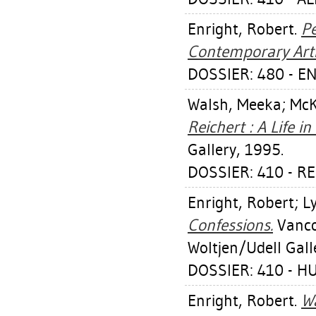
Enright, Robert
.
Pe
Contemporary Arti
DOSSIER: 480 - E
Walsh, Meeka
;
McK
Reichert : A Life in
Gallery, 1995.
DOSSIER: 410 - R
Enright, Robert
;
L
Confessions.
Vancou
Woltjen/Udell Gall
DOSSIER: 410 - H
Enright, Robert
.
W