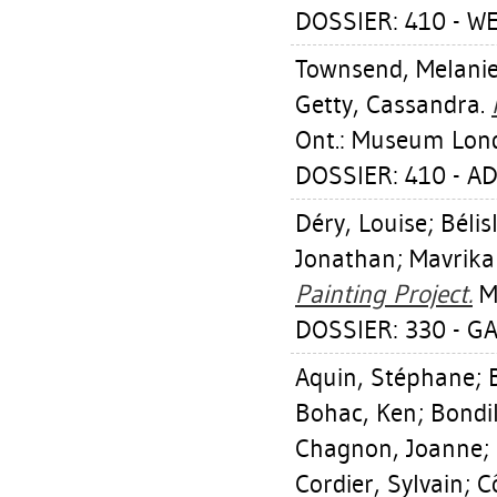
DOSSIER: 410 - W
Townsend, Melani
Getty, Cassandra
.
Ont.: Museum Lon
DOSSIER: 410 - A
Déry, Louise
;
Bélisl
Jonathan
;
Mavrikak
Painting Project.
Mo
DOSSIER: 330 - GA
Aquin, Stéphane
;
Bohac, Ken
;
Bondil
Chagnon, Joanne
;
Cordier, Sylvain
;
C