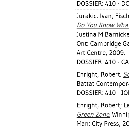
DOSSIER: 410 - 
Jurakic, Ivan
;
Fisc
Do You Know What
Justina M Barnicke
Ont: Cambridge Ga
Art Centre, 2009.
DOSSIER: 410 - C
Enright, Robert
.
So
Battat Contempora
DOSSIER: 410 - J
Enright, Robert
;
L
Green Zone.
Winnip
Man: City Press, 2