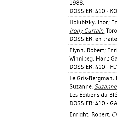
1988.
DOSSIER: 410 - 
Holubizky, Ihor
;
En
Irony Curtain.
Toro
DOSSIER: en trait
Flynn, Robert
;
Enr
Winnipeg, Man.: Gal
DOSSIER: 410 - F
Le Gris-Bergman, 
Suzanne
.
Suzanne 
Les Éditions du Bl
DOSSIER: 410 - 
Enright, Robert
.
Ch