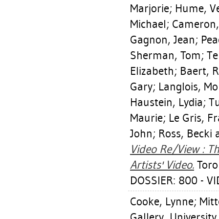
Marjorie
;
Hume, V
Michael
;
Cameron, 
Gagnon, Jean
;
Pea
Sherman, Tom
;
Te
Elizabeth
;
Baert, 
Gary
;
Langlois, M
Haustein, Lydia
;
Tu
Maurie
;
Le Gris, F
John
;
Ross, Becki
a
Video Re/View : Th
Artists' Video.
Toron
DOSSIER: 800 - V
Cooke, Lynne
;
Mitt
Gallery, Universit