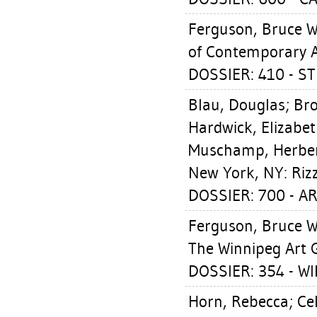
Ferguson, Bruce W
of Contemporary A
DOSSIER: 410 - S
Blau, Douglas
;
Bro
Hardwick, Elizabe
Muschamp, Herbe
New York, NY: Rizz
DOSSIER: 700 - A
Ferguson, Bruce W
The Winnipeg Art G
DOSSIER: 354 - W
Horn, Rebecca
;
Ce