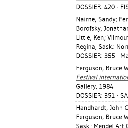
DOSSIER: 420 - FI
Nairne, Sandy
;
Fer
Borofsky, Jonatha
Little, Ken
;
Vilmou
Regina, Sask.: No
DOSSIER: 355 - M
Ferguson, Bruce W
Festival internati
Gallery, 1984.
DOSSIER: 351 - S
Handhardt, John G
Ferguson, Bruce W
Sask.: Mendel Art 