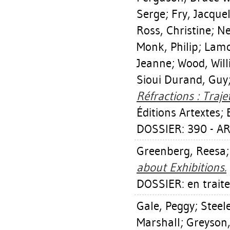
Serge
;
Fry, Jacque
Ross, Christine
;
Ne
Monk, Philip
;
Lamo
Jeanne
;
Wood, Wil
Sioui Durand, Guy
Réfractions : Traj
Éditions Artextes; 
DOSSIER: 390 - AR
Greenberg, Reesa
about Exhibitions.
DOSSIER: en trait
Gale, Peggy
;
Steele
Marshall
;
Greyson,