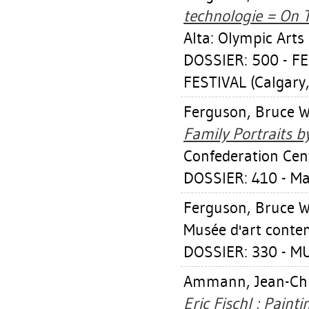
technologie = On T
Alta: Olympic Arts
DOSSIER: 500 - F
FESTIVAL (Calgary,
Ferguson, Bruce W
Family Portraits b
Confederation Cen
DOSSIER: 410 - M
Ferguson, Bruce W
Musée d'art conte
DOSSIER: 330 - M
Ammann, Jean-Chr
Eric Fischl : Painti