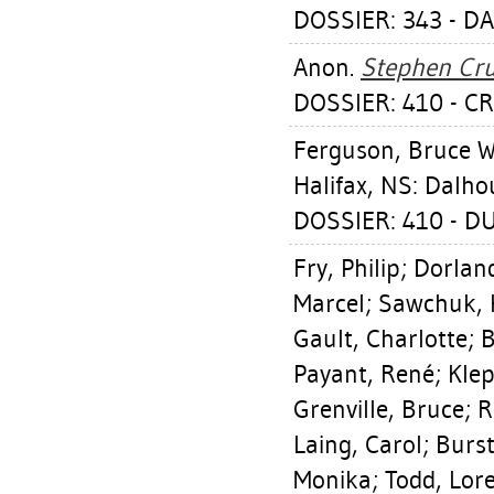
DOSSIER: 343 - D
Anon.
Stephen Cru
DOSSIER: 410 - C
Ferguson, Bruce W
Halifax, NS: Dalho
DOSSIER: 410 - 
Fry, Philip
;
Dorland
Marcel
;
Sawchuk, 
Gault, Charlotte
;
B
Payant, René
;
Klep
Grenville, Bruce
;
R
Laing, Carol
;
Burst
Monika
;
Todd, Lor