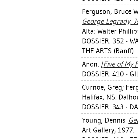
Ferguson, Bruce W
George Legrady, J
Alta: Walter Philli
DOSSIER: 352 - W
THE ARTS (Banff)
Anon.
[Five of My F
DOSSIER: 410 - GI
Curnoe, Greg
;
Fer
Halifax, NS: Dalho
DOSSIER: 343 - D
Young, Dennis
.
Ger
Art Gallery, 1977.