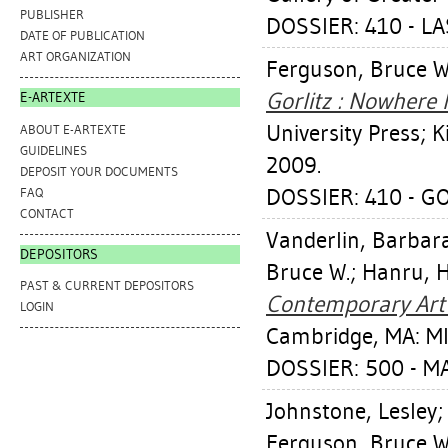
PUBLISHER
DOSSIER: 410 - L
DATE OF PUBLICATION
ART ORGANIZATION
Ferguson, Bruce W
Gorlitz : Nowhere I
E-ARTEXTE
University Press; K
ABOUT E-ARTEXTE
GUIDELINES
2009.
DEPOSIT YOUR DOCUMENTS
DOSSIER: 410 - GO
FAQ
CONTACT
Vanderlin, Barbar
DEPOSITORS
Bruce W.
;
Hanru, 
PAST & CURRENT DEPOSITORS
Contemporary Art E
LOGIN
Cambridge, MA: MI
DOSSIER: 500 - M
Johnstone, Lesley
Ferguson, Bruce W