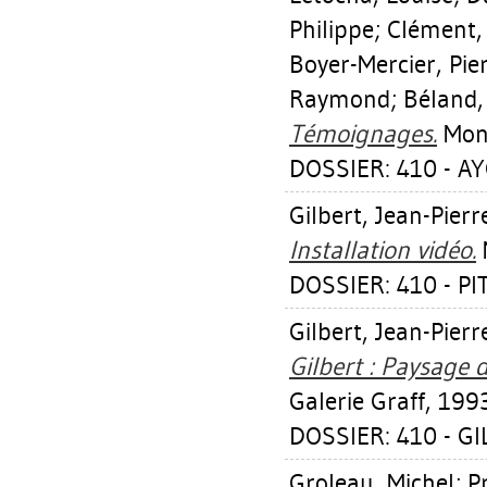
Philippe
;
Clément,
Boyer-Mercier, Pie
Raymond
;
Béland,
Témoignages.
Mont
DOSSIER: 410 - AY
Gilbert, Jean-Pierr
Installation vidéo.
M
DOSSIER: 410 - P
Gilbert, Jean-Pierr
Gilbert : Paysage 
Galerie Graff, 1993
DOSSIER: 410 - G
Groleau, Michel
;
P