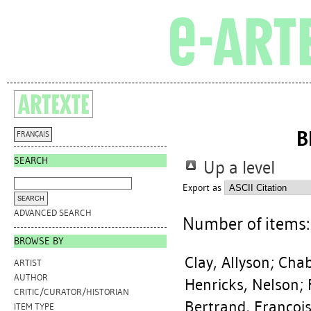
B
FRANÇAIS
SEARCH
Up a level
Export as
ADVANCED SEARCH
Number of items
BROWSE BY
Clay, Allyson
;
Chab
ARTIST
AUTHOR
Henricks, Nelson
;
CRITIC/CURATOR/HISTORIAN
Bertrand, Francoi
ITEM TYPE