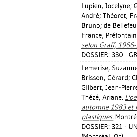
Lupien, Jocelyne
;
G
André
;
Théoret, F
Bruno
;
de Bellefe
France
;
Préfontain
selon Graff, 1966
DOSSIER: 330 - GR
Lemerise, Suzann
Brisson, Gérard
;
C
Gilbert, Jean-Pierr
Thézé, Ariane
.
L'oe
automne 1983 et h
plastiques.
Montréa
DOSSIER: 321 - 
(Montréal, Qc)