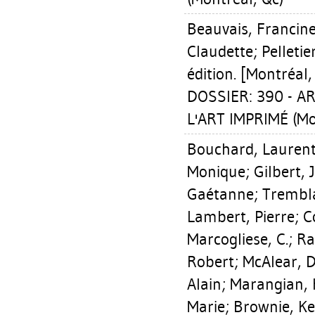
Beauvais, Francin
Claudette
;
Pelletie
édition. [Montréal
DOSSIER: 390 - 
L'ART IMPRIMÉ (Mo
Bouchard, Lauren
Monique
;
Gilbert, 
Gaétanne
;
Trembl
Lambert, Pierre
;
C
Marcogliese, C.
;
Ra
Robert
;
McAlear, 
Alain
;
Marangian,
Marie
;
Brownie, Ke