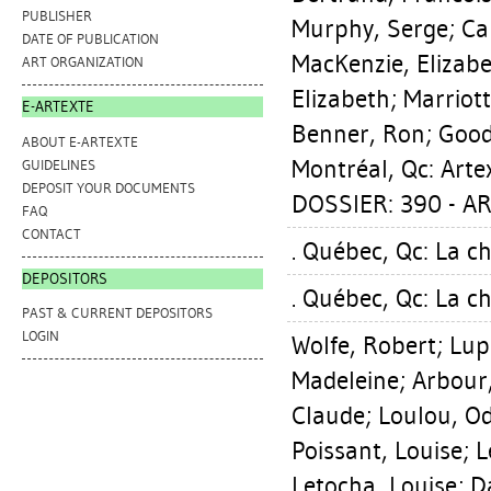
PUBLISHER
Murphy, Serge
;
Ca
DATE OF PUBLICATION
MacKenzie, Elizab
ART ORGANIZATION
Elizabeth
;
Marriott
E-ARTEXTE
Benner, Ron
;
Good
ABOUT E-ARTEXTE
Montréal, Qc: Arte
GUIDELINES
DEPOSIT YOUR DOCUMENTS
DOSSIER: 390 - AR
FAQ
CONTACT
. Québec, Qc: La 
DEPOSITORS
. Québec, Qc: La 
PAST & CURRENT DEPOSITORS
LOGIN
Wolfe, Robert
;
Lup
Madeleine
;
Arbour
Claude
;
Loulou, Od
Poissant, Louise
;
L
Letocha, Louise
;
D