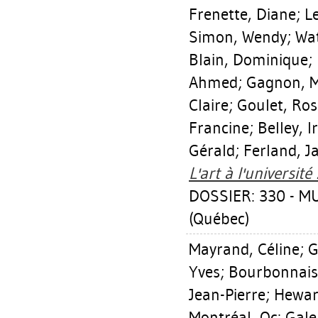
Frenette, Diane
;
L
Simon, Wendy
;
Wa
Blain, Dominique
;
Ahmed
;
Gagnon, M
Claire
;
Goulet, Ros
Francine
;
Belley, I
Gérald
;
Ferland, J
L'art à l'université
DOSSIER: 330 - 
(Québec)
Mayrand, Céline
;
G
Yves
;
Bourbonnais
Jean-Pierre
;
Hewar
Montréal, Qc: Galer