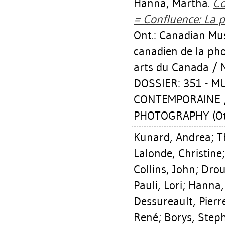
Hanna, Martha
.
Co
= Confluence: La 
Ont.: Canadian M
canadien de la pho
arts du Canada / N
DOSSIER: 351 - 
CONTEMPORAINE 
PHOTOGRAPHY (Ot
Kunard, Andrea
;
T
Lalonde, Christine
Collins, John
;
Drou
Pauli, Lori
;
Hanna,
Dessureault, Pierr
René
;
Borys, Step