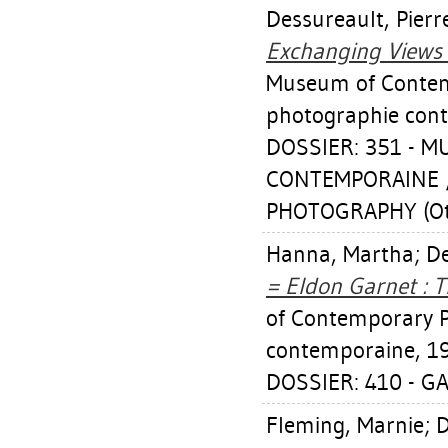
Dessureault, Pierr
Exchanging Views 
Museum of Contem
photographie con
DOSSIER: 351 - 
CONTEMPORAINE 
PHOTOGRAPHY (Ot
Hanna, Martha
;
De
= Eldon Garnet : T
of Contemporary 
contemporaine, 1
DOSSIER: 410 - G
Fleming, Marnie
;
D