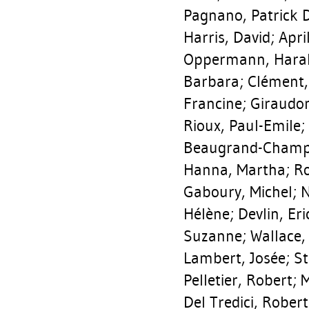
Pagnano, Patrick D
Harris, David
;
Apri
Oppermann, Hara
Barbara
;
Clément,
Francine
;
Giraudon
Rioux, Paul-Emile
;
Beaugrand-Champa
Hanna, Martha
;
Ro
Gaboury, Michel
;
N
Hélène
;
Devlin, Eri
Suzanne
;
Wallace,
Lambert, Josée
;
St
Pelletier, Robert
;
M
Del Tredici, Robert