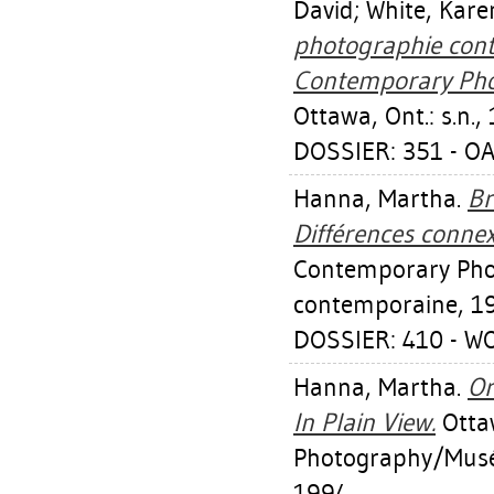
David
;
White, Kare
photographie cont
Contemporary Pho
Ottawa, Ont.: s.n.,
DOSSIER: 351 - OA
Hanna, Martha
.
Br
Différences connex
Contemporary Pho
contemporaine, 1
DOSSIER: 410 - W
Hanna, Martha
.
Or
In Plain View.
Otta
Photography/Musé
1994.