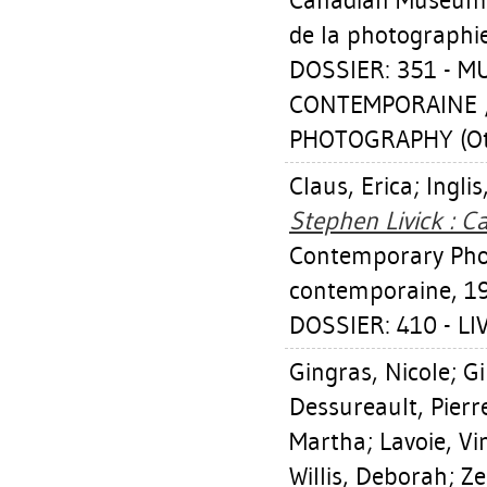
Canadian Museum 
de la photographi
DOSSIER: 351 - 
CONTEMPORAINE 
PHOTOGRAPHY (Ot
Claus, Erica
;
Ingli
Stephen Livick : Ca
Contemporary Pho
contemporaine, 1
DOSSIER: 410 - LI
Gingras, Nicole
;
Gi
Dessureault, Pierr
Martha
;
Lavoie, Vi
Willis, Deborah
;
Ze