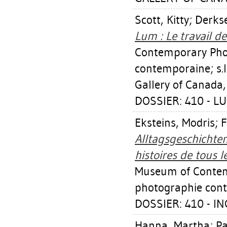
Scott, Kitty
;
Derkse
Lum : Le travail de
Contemporary Pho
contemporaine; s.l
Gallery of Canada,
DOSSIER: 410 - L
Eksteins, Modris
;
F
Alltagsgeschichten
histoires de tous l
Museum of Contem
photographie con
DOSSIER: 410 - IN
Hanna, Martha
;
Pa