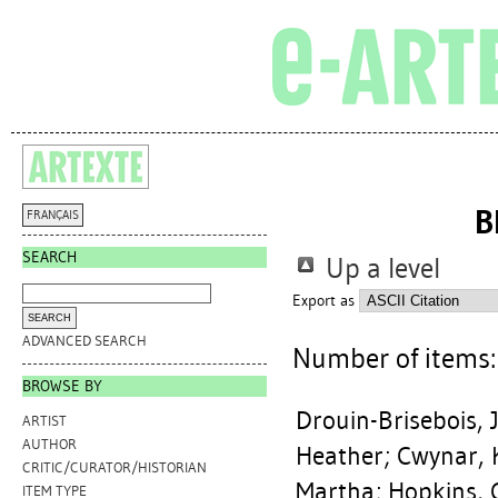
B
FRANÇAIS
SEARCH
Up a level
Export as
ADVANCED SEARCH
Number of items
BROWSE BY
Drouin-Brisebois, 
ARTIST
AUTHOR
Heather
;
Cwynar, 
CRITIC/CURATOR/HISTORIAN
Martha
;
Hopkins, 
ITEM TYPE