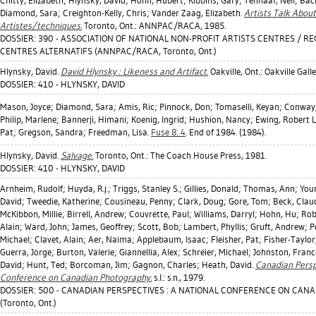
Chitty, Elizabeth
;
Hlynsky, David
;
Hohn, Hubert
;
Kibbins, Gary
;
Tenhaaf, Nell
;
Bac
Diamond, Sara
;
Creighton-Kelly, Chris
;
Vander Zaag, Elizabeth
.
Artists Talk About
Artistes/techniques.
Toronto, Ont.: ANNPAC/RACA, 1985.
DOSSIER: 390 - ASSOCIATION OF NATIONAL NON-PROFIT ARTISTS CENTRES / 
CENTRES ALTERNATIFS (ANNPAC/RACA, Toronto, Ont.)
Hlynsky, David
.
David Hlynsky : Likeness and Artifact.
Oakville, Ont.: Oakville Galle
DOSSIER: 410 - HLYNSKY, DAVID
Mason, Joyce
;
Diamond, Sara
;
Amis, Ric
;
Pinnock, Don
;
Tomaselli, Keyan
;
Conway,
Philip, Marlene
;
Bannerji, Himani
;
Koenig, Ingrid
;
Hushion, Nancy
;
Ewing, Robert L
Pat
;
Gregson, Sandra
;
Freedman, Lisa
.
Fuse 8: 4
. End of 1984. (1984).
Hlynsky, David
.
Salvage.
Toronto, Ont.: The Coach House Press, 1981.
DOSSIER: 410 - HLYNSKY, DAVID
Arnheim, Rudolf
;
Huyda, R.j.
;
Triggs, Stanley S.
;
Gillies, Donald
;
Thomas, Ann
;
You
David
;
Tweedie, Katherine
;
Cousineau, Penny
;
Clark, Doug
;
Gore, Tom
;
Beck, Clau
McKibbon, Millie
;
Birrell, Andrew
;
Couvrette, Paul
;
Williams, Darryl
;
Hohn, Hu
;
Rob
Alain
;
Ward, John
;
James, Geoffrey
;
Scott, Bob
;
Lambert, Phyllis
;
Gruft, Andrew
;
P
Michael
;
Clavet, Alain
;
Aer, Naima
;
Applebaum, Isaac
;
Fleisher, Pat
;
Fisher-Taylor,
Guerra, Jorge
;
Burton, Valerie
;
Giannellia, Alex
;
Schreier, Michael
;
Johnston, Franc
David
;
Hunt, Ted
;
Borcoman, Jim
;
Gagnon, Charles
;
Heath, David
.
Canadian Persp
Conference on Canadian Photography.
s.l.: s.n., 1979.
DOSSIER: 500 - CANADIAN PERSPECTIVES : A NATIONAL CONFERENCE ON CA
(Toronto, Ont.)