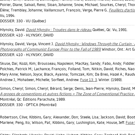
Poirier, Diane
;
Salvail, Reno
;
Sloan, Johanne
;
Snow, Michael
;
Sourkes, Cheryl
;
Thor
Élène
;
Tremblay, Johanne
;
Vaillancourt, François
;
Verge, Pierre G.
.
Feuillets d'arti
Vu, 1994.
DOSSIER: 330 - VU (Québec)
Hlynsky, David
.
David Hlynsky : Trouées dans le rideau.
Québec, Qc: Vu, 1991.
DOSSIER: 410 - HLYNSKY, DAVID
Hlynsky, David
;
Varga, Vincent J.
.
David Hlynsky : Windows Through the Curtain : A
Photographs of Communist Europe Prior to the Fall of 1989.
Windsor, Ont.: Art G
DOSSIER: 410 - HLYNSKY, DAVID
Skuse, Dai
;
Kozzi, Kim
;
Brousseau, Napoleon
;
MacKay, Sandy
;
Fabo, Andy
;
Fiddler
Polchies, Patrick M.
;
Lachance, François
;
Folland, Tom
;
Nitkin, David
;
Riches, Na
Mary Anne
;
Nelson, Joyce
;
Black, Ayanna
;
Tomczak, Kim
;
Da Breo, Hazel A.
;
Raudv
Andrew J.
;
Mohabeer, Michelle
;
Sorfleet, Andrew
.
Fuse 13: 3
. Winter. (1989).
Simon, Cheryl
;
Simon, Cheryl
;
Bérard, Serge
;
Denis, Jean-Pierre
;
Hlynsky, David
;
M
A propos de conventions et autres fictions = The Zone of Conventional Practice 
Montréal, Qc: Éditions Parachute, 1989.
DOSSIER: 330 - OPTICA (Montréal)
Robertson, Clive
;
Kibbins, Gary
;
Alexander, Don
;
Steele, Lisa
;
Jackson, David
;
Boot
Marlene
;
Peng, Ito
;
Wilson, Pat
;
Kibbins, Gary
;
Lushington, Kate
;
House, Jeff
.
Fuse 