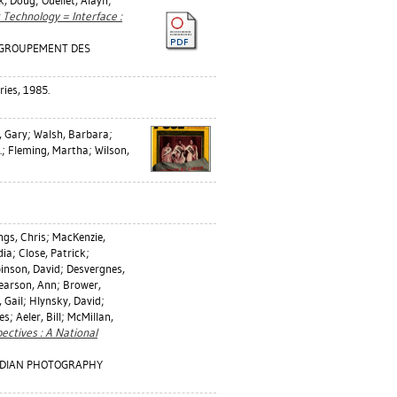
k, Doug
;
Ouellet, Alayn
;
 Technology = Interface :
REGROUPEMENT DES
ries, 1985.
 Gary
;
Walsh, Barbara
;
.
;
Fleming, Martha
;
Wilson,
ngs, Chris
;
MacKenzie,
dia
;
Close, Patrick
;
inson, David
;
Desvergnes,
earson, Ann
;
Brower,
 Gail
;
Hlynsky, David
;
es
;
Aeler, Bill
;
McMillan,
ectives : A National
NADIAN PHOTOGRAPHY