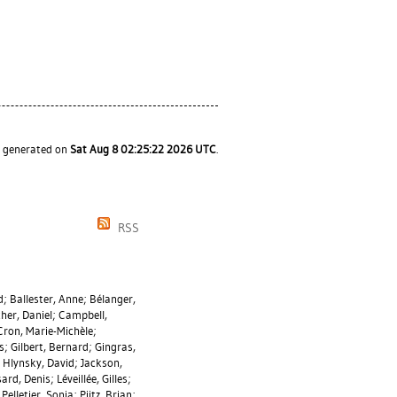
s generated on
Sat Aug 8 02:25:22 2026 UTC
.
RSS
d
;
Ballester, Anne
;
Bélanger,
her, Daniel
;
Campbell,
Cron, Marie-Michèle
;
s
;
Gilbert, Bernard
;
Gingras,
;
Hlynsky, David
;
Jackson,
sard, Denis
;
Léveillée, Gilles
;
;
Pelletier, Sonia
;
Piitz, Brian
;