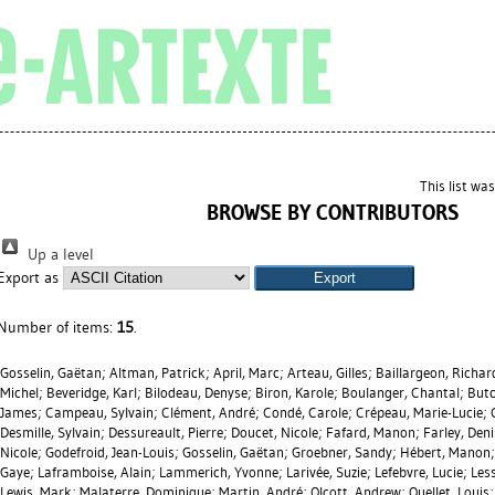
This list wa
BROWSE BY CONTRIBUTORS
Up a level
Export as
Number of items:
15
.
Gosselin, Gaëtan
;
Altman, Patrick
;
April, Marc
;
Arteau, Gilles
;
Baillargeon, Richar
Michel
;
Beveridge, Karl
;
Bilodeau, Denyse
;
Biron, Karole
;
Boulanger, Chantal
;
Butc
James
;
Campeau, Sylvain
;
Clément, André
;
Condé, Carole
;
Crépeau, Marie-Lucie
;
Desmille, Sylvain
;
Dessureault, Pierre
;
Doucet, Nicole
;
Fafard, Manon
;
Farley, Deni
Nicole
;
Godefroid, Jean-Louis
;
Gosselin, Gaëtan
;
Groebner, Sandy
;
Hébert, Manon
Gaye
;
Laframboise, Alain
;
Lammerich, Yvonne
;
Larivée, Suzie
;
Lefebvre, Lucie
;
Les
Lewis, Mark
;
Malaterre, Dominique
;
Martin, André
;
Olcott, Andrew
;
Ouellet, Louis