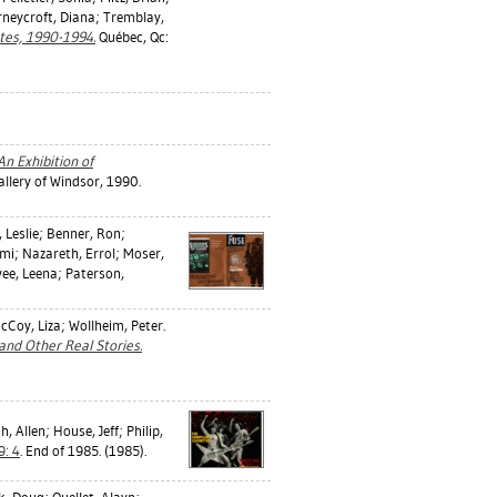
neycroft, Diana
;
Tremblay,
stes, 1990-1994.
Québec, Qc:
n Exhibition of
allery of Windsor, 1990.
, Leslie
;
Benner, Ron
;
omi
;
Nazareth, Errol
;
Moser,
ee, Leena
;
Paterson,
cCoy, Liza
;
Wollheim, Peter
.
and Other Real Stories.
h, Allen
;
House, Jeff
;
Philip,
9: 4
. End of 1985. (1985).