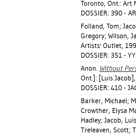
Toronto, Ont.: Art
DOSSIER: 390 - AR
Folland, Tom
;
Jaco
Gregory
;
Wilson, J
Artists' Outlet, 19
DOSSIER: 351 - YY
Anon.
Without Per
Ont.]: [Luis Jacob]
DOSSIER: 410 - JA
Barker, Michael
;
M
Crowther, Elysa M
Hadley
;
Jacob, Lui
Treleaven, Scott
;
T