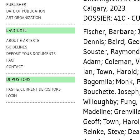
PUBLISHER
Calgary, 2023.
DATE OF PUBLICATION
DOSSIER: 410 - C
ART ORGANIZATION
Fischer, Barbara
;
E-ARTEXTE
Dennis
;
Baird, Ge
ABOUT E-ARTEXTE
GUIDELINES
Souster, Raymond
DEPOSIT YOUR DOCUMENTS
Adam
;
Coleman, V
FAQ
CONTACT
Ian
;
Town, Harold
DEPOSITORS
Bogomila
;
Monk, P
PAST & CURRENT DEPOSITORS
Bouchette, Joseph
LOGIN
Willoughby
;
Fung,
Madeline
;
Grenvill
Geoff
;
Town, Haro
Reinke, Steve
;
Dea