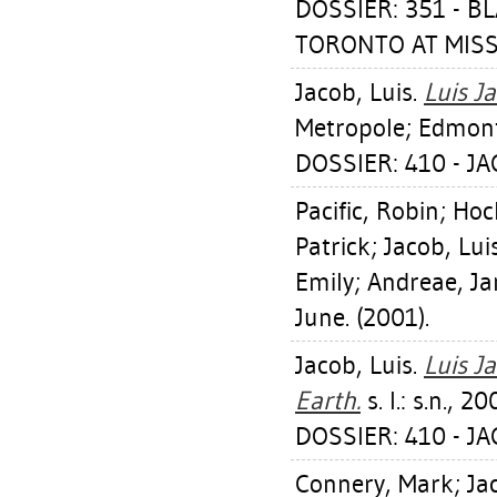
DOSSIER: 351 - 
TORONTO AT MISSI
Jacob, Luis
.
Luis J
Metropole; Edmonto
DOSSIER: 410 - JA
Pacific, Robin
;
Hock
Patrick
;
Jacob, Lui
Emily
;
Andreae, Ja
June. (2001).
Jacob, Luis
.
Luis J
Earth.
s. l.: s.n., 20
DOSSIER: 410 - JA
Connery, Mark
;
Ja