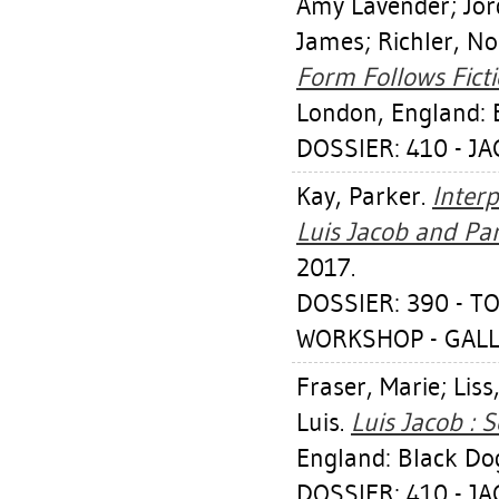
Amy Lavender
;
Jor
James
;
Richler, N
Form Follows Fictio
London, England: 
DOSSIER: 410 - JA
Kay, Parker
.
Interp
Luis Jacob and Par
2017.
DOSSIER: 390 -
WORKSHOP - GALLE
Fraser, Marie
;
Liss
Luis
.
Luis Jacob : 
England: Black Dog
DOSSIER: 410 - JA