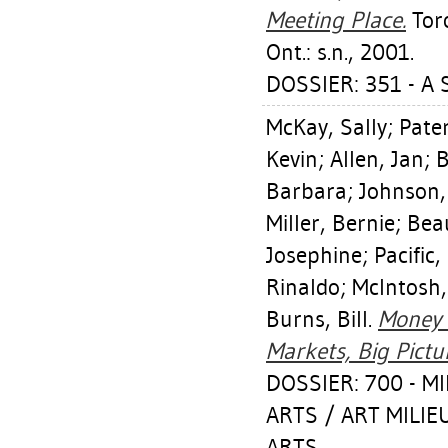
Meeting Place.
Toro
Ont.: s.n., 2001.
DOSSIER: 351 - A 
McKay, Sally
;
Pate
Kevin
;
Allen, Jan
;
B
Barbara
;
Johnson
Miller, Bernie
;
Beau
Josephine
;
Pacific,
Rinaldo
;
McIntosh,
Burns, Bill
.
Money 
Markets, Big Pictu
DOSSIER: 700 - M
ARTS / ART MILI
ARTS