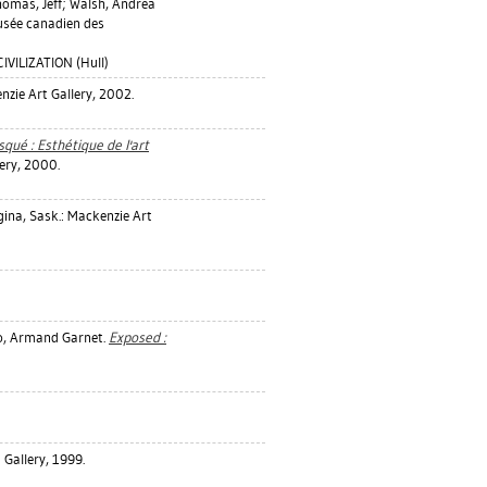
omas, Jeff
;
Walsh, Andrea
usée canadien des
VILIZATION (Hull)
nzie Art Gallery, 2002.
squé : Esthétique de l'art
ery, 2000.
ina, Sask.: Mackenzie Art
o, Armand Garnet
.
Exposed :
 Gallery, 1999.