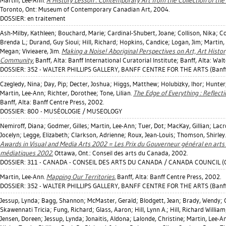
Martin, Lee-Ann
.
A History Lesson : Contemporary Art from the Collection of the
Toronto, Ont: Museum of Contemporary Canadian Art, 2004.
DOSSIER: en traitement
Ash-Milby, Kathleen
;
Bouchard, Marie
;
Cardinal-Shubert, Joane
;
Collison, Nika
;
Co
Brenda L.
;
Durand, Guy Sioui
;
Hill, Richard
;
Hopkins, Candice
;
Logan, Jim
;
Martin,
Megan
;
Vivieaere, Jim
.
Making a Noise! Aboriginal Perspectives on Art, Art History
Community.
Banff, Alta: Banff International Curatorial Institute; Banff, Alta: Walt
DOSSIER: 352 - WALTER PHILLIPS GALLERY, BANFF CENTRE FOR THE ARTS (Banff
Czegledy, Nina
;
Day, Pip
;
Decter, Joshua
;
Higgs, Matthew
;
Holubizky, Ihor
;
Hunter
Martin, Lee-Ann
;
Richter, Dorothee
;
Tone, Lilian
.
The Edge of Everything : Reflecti
Banff, Alta: Banff Centre Press, 2002.
DOSSIER: 800 - MUSÉOLOGIE / MUSEOLOGY
Nemiroff, Diana
;
Godmer, Gilles
;
Martin, Lee-Ann
;
Tuer, Dot
;
MacKay, Gillian
;
Lacr
Jocelyn
;
Legge, Elizabeth
;
Clarkson, Adrienne
;
Roux, Jean-Louis
;
Thomson, Shirley
Awards in Visual and Media Arts 2002 = Les Prix du Gouverneur général en arts v
médiatiques 2002.
Ottawa, Ont.: Conseil des arts du Canada, 2002.
DOSSIER: 311 - CANADA - CONSEIL DES ARTS DU CANADA / CANADA COUNCIL (
Martin, Lee-Ann
.
Mapping Our Territories.
Banff, Alta: Banff Centre Press, 2002.
DOSSIER: 352 - WALTER PHILLIPS GALLERY, BANFF CENTRE FOR THE ARTS (Banff
Jessup, Lynda
;
Bagg, Shannon
;
McMaster, Gerald
;
Blodgett, Jean
;
Brady, Wendy
;
Skawennati Tricia
;
Fung, Richard
;
Glass, Aaron
;
Hill, Lynn A.
;
Hill, Richard William
Jensen, Doreen
;
Jessup, Lynda
;
Jonaitis, Aldona
;
Lalonde, Christine
;
Martin, Lee-A