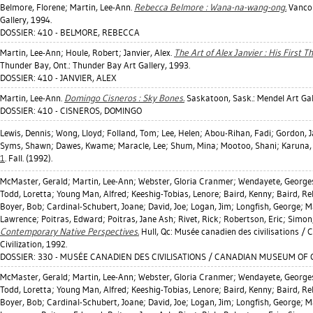
Belmore, Florene
;
Martin, Lee-Ann
.
Rebecca Belmore : Wana-na-wang-ong.
Vancou
Gallery, 1994.
DOSSIER: 410 - BELMORE, REBECCA
Martin, Lee-Ann
;
Houle, Robert
;
Janvier, Alex
.
The Art of Alex Janvier : His First 
Thunder Bay, Ont.: Thunder Bay Art Gallery, 1993.
DOSSIER: 410 - JANVIER, ALEX
Martin, Lee-Ann
.
Domingo Cisneros : Sky Bones.
Saskatoon, Sask.: Mendel Art Gal
DOSSIER: 410 - CISNEROS, DOMINGO
Lewis, Dennis
;
Wong, Lloyd
;
Folland, Tom
;
Lee, Helen
;
Abou-Rihan, Fadi
;
Gordon, 
Syms, Shawn
;
Dawes, Kwame
;
Maracle, Lee
;
Shum, Mina
;
Mootoo, Shani
;
Karuna,
1
. Fall. (1992).
McMaster, Gerald
;
Martin, Lee-Ann
;
Webster, Gloria Cranmer
;
Wendayete, Georges
Todd, Loretta
;
Young Man, Alfred
;
Keeshig-Tobias, Lenore
;
Baird, Kenny
;
Baird, R
Boyer, Bob
;
Cardinal-Schubert, Joane
;
David, Joe
;
Logan, Jim
;
Longfish, George
;
M
Lawrence
;
Poitras, Edward
;
Poitras, Jane Ash
;
Rivet, Rick
;
Robertson, Eric
;
Simon
Contemporary Native Perspectives.
Hull, Qc: Musée canadien des civilisations 
Civilization, 1992.
DOSSIER: 330 - MUSÉE CANADIEN DES CIVILISATIONS / CANADIAN MUSEUM OF CI
McMaster, Gerald
;
Martin, Lee-Ann
;
Webster, Gloria Cranmer
;
Wendayete, Georges
Todd, Loretta
;
Young Man, Alfred
;
Keeshig-Tobias, Lenore
;
Baird, Kenny
;
Baird, R
Boyer, Bob
;
Cardinal-Schubert, Joane
;
David, Joe
;
Logan, Jim
;
Longfish, George
;
M