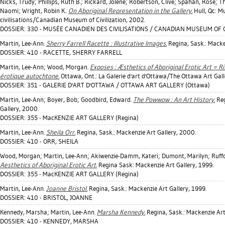
Nicks, Trudy
;
Phillips, Ruth B.
;
Rickard, Jolene
;
Robertson, Clive
;
Spahan, Rose
;
Th
Naomi
;
Wright, Robin K.
.
On Aboriginal Representation in the Gallery.
Hull, Qc: M
civilisations/Canadian Museum of Civilization, 2002.
DOSSIER: 330 - MUSÉE CANADIEN DES CIVILISATIONS / CANADIAN MUSEUM OF CI
Martin, Lee-Ann
.
Sherry Farrell Racette : Illustrative Images.
Regina, Sask.: Macke
DOSSIER: 410 - RACETTE, SHERRY FARRELL
Martin, Lee-Ann
;
Wood, Morgan
.
Exposes : Æsthetics of Aboriginal Erotic Art = Ri
érotique autochtone.
Ottawa, Ont.: La Galerie d'art d'Ottawa/The Ottawa Art Gall
DOSSIER: 351 - GALERIE D'ART D'OTTAWA / OTTAWA ART GALLERY (Ottawa)
Martin, Lee-Ann
;
Boyer, Bob
;
Goodbird, Edward
.
The Powwow : An Art History.
Reg
Gallery, 2000.
DOSSIER: 355 - MacKENZIE ART GALLERY (Regina)
Martin, Lee-Ann
.
Sheila Orr.
Regina, Sask.: Mackenzie Art Gallery, 2000.
DOSSIER: 410 - ORR, SHEILA
Wood, Morgan
;
Martin, Lee-Ann
;
Akiwenzie-Damm, Kateri
;
Dumont, Marilyn
;
Ruff
Aesthetics of Aboriginal Erotic Art.
Regina Sask: Mackenzie Art Gallery, 1999.
DOSSIER: 355 - MacKENZIE ART GALLERY (Regina)
Martin, Lee-Ann
.
Joanne Bristol.
Regina, Sask.: Mackenzie Art Gallery, 1999.
DOSSIER: 410 - BRISTOL, JOANNE
Kennedy, Marsha
;
Martin, Lee-Ann
.
Marsha Kennedy.
Regina, Sask.: Mackenzie Art
DOSSIER: 410 - KENNEDY, MARSHA