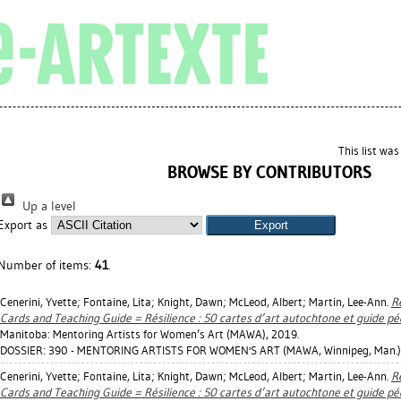
This list wa
BROWSE BY CONTRIBUTORS
Up a level
Export as
Number of items:
41
.
Cenerini, Yvette
;
Fontaine, Lita
;
Knight, Dawn
;
McLeod, Albert
;
Martin, Lee-Ann
.
R
Cards and Teaching Guide = Résilience : 50 cartes d’art autochtone et guide p
Manitoba: Mentoring Artists for Women’s Art (MAWA), 2019.
DOSSIER: 390 - MENTORING ARTISTS FOR WOMEN'S ART (MAWA, Winnipeg, Man.)
Cenerini, Yvette
;
Fontaine, Lita
;
Knight, Dawn
;
McLeod, Albert
;
Martin, Lee-Ann
.
R
Cards and Teaching Guide = Résilience : 50 cartes d’art autochtone et guide p