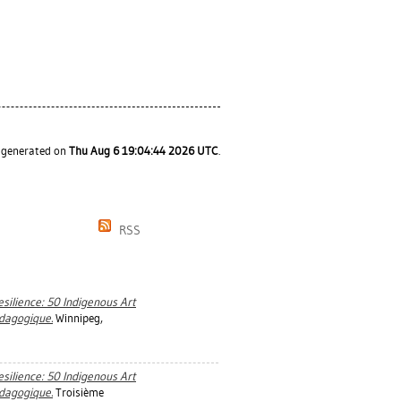
s generated on
Thu Aug 6 19:04:44 2026 UTC
.
RSS
esilience: 50 Indigenous Art
édagogique.
Winnipeg,
esilience: 50 Indigenous Art
édagogique.
Troisième