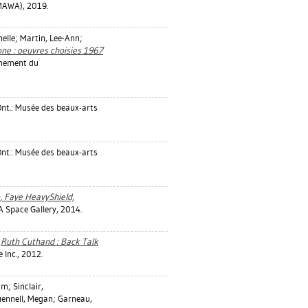
(MAWA), 2019.
helle
;
Martin, Lee-Ann
;
one : oeuvres choisies 1967
rnement du
nt.: Musée des beaux-arts
nt.: Musée des beaux-arts
, Faye HeavyShield,
A Space Gallery, 2014.
.
Ruth Cuthand : Back Talk
 Inc., 2012.
iam
;
Sinclair,
ennell, Megan
;
Garneau,