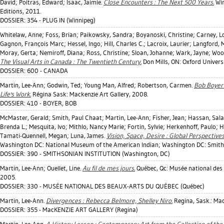
David
;
Poitras, Edward
;
Isaac, Jaimie
.
Close Encounters : The Next 500 Years.
Win
Editions, 2011.
DOSSIER: 354 - PLUG IN (Winnipeg)
Whitelaw, Anne
;
Foss, Brian
;
Paikowsky, Sandra
;
Boyanoski, Christine
;
Carney, L
Gagnon, François Marc
;
Hessel, Ingo
;
Hill, Charles C.
;
Lacroix, Laurier
;
Langford, 
Moray, Gerta
;
Nemiroff, Diana
;
Ross, Christine
;
Sloan, Johanne
;
Wark, Jayne
;
Wood
The Visual Arts in Canada : The Twentieth Century.
Don Mills, ON: Oxford Univers
DOSSIER: 600 - CANADA
Martin, Lee-Ann
;
Godwin, Ted
;
Young Man, Alfred
;
Robertson, Carmen
.
Bob Boyer :
Life's Work.
Régina Sask: Mackenzie Art Gallery, 2008.
DOSSIER: 410 - BOYER, BOB
McMaster, Gerald
;
Smith, Paul Chaat
;
Martin, Lee-Ann
;
Fisher, Jean
;
Hassan, Sal
Brenda L.
;
Mesquita, Ivo
;
Mithlo, Nancy Marie
;
Fortin, Sylvie
;
Herkenhoff, Paulo
;
H
Tamati-Quennell, Megan
;
Luna, James
.
Vision, Space, Desire : Global Perspectives
Washington DC: National Museum of the American Indian; Washington DC: Smiths
DOSSIER: 390 - SMITHSONIAN INSTITUTION (Washington, DC)
Martin, Lee-Ann
;
Ouellet, Line
.
Au fil de mes jours.
Québec, Qc: Musée national des
2005.
DOSSIER: 330 - MUSÉE NATIONAL DES BEAUX-ARTS DU QUÉBEC (Québec)
Martin, Lee-Ann
.
Divergences : Rebecca Belmore, Shelley Niro.
Regina, Sask.: Mac
DOSSIER: 355 - MacKENZIE ART GALLERY (Regina)