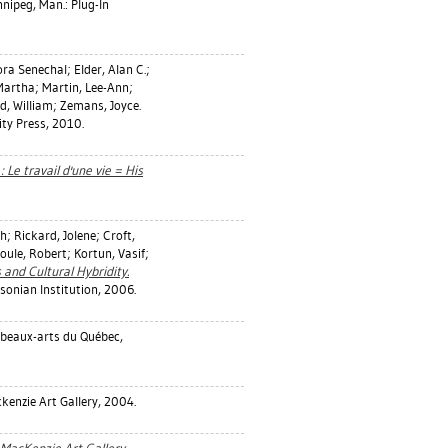
nipeg, Man.: Plug-In
ora Senechal
;
Elder, Alan C.
;
Martha
;
Martin, Lee-Ann
;
, William
;
Zemans, Joyce
.
ity Press, 2010.
 Le travail d'une vie = His
ah
;
Rickard, Jolene
;
Croft,
oule, Robert
;
Kortun, Vasif
;
 and Cultural Hybridity.
onian Institution, 2006.
 beaux-arts du Québec,
kenzie Art Gallery, 2004.