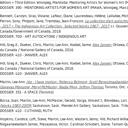
édition = Third Edition. Winnipeg, Manitoba: Mentoring Artists for Women’s Art 
DOSSIER: 390 - MENTORING ARTISTS FOR WOMEN'S ART (MAWA, Winnipeg, Man.)
Bennett, Carolyn
;
Gray, Viviane
;
Lafleur, Diane
;
Laurendeau, Hélène
;
LaVallee, Mic
Perron, Sony
;
Philpott, Jane
;
Tremblay, Jean-François
.
La collection d'art autocht
- 2017 = The Indigenous Art Collection : Selected Works 1967 - 2017.
s.l.: Gouve
Canada/Government of Canada, 2018.
DOSSIER: 700 - ART AUTOCHTONE / INDIGENOUS ART
Hill, Greg A.
;
Dueker, Chris
;
Martin, Lee-Ann
;
Koebel, Jaime
.
Alex Janvier.
Ottawa, O
du Canada / National Gallery of Canada, 2016.
DOSSIER: 410 - JANVIER, ALEX
Hill, Greg A.
;
Dueker, Chris
;
Martin, Lee-Ann
;
Koebel, Jaime
.
Alex Janvier.
Ottawa, O
du Canada / National Gallery of Canada, 2016.
DOSSIER: 410 - JANVIER, ALEX
Martin, Lee-Ann
.
I:ke : I have motion : Rebecca Belmore, Scott Benesiinaabandan
Qavavau Manumie, Meryl McMaster, Nadia Myre, Jeffrey Thomas.
Toronto, Ont.: 
DOSSIER: 351 - A SPACE (Toronto)
Borsa, Joan
;
Martin, Lee-Ann
;
McMaster, Gerald
;
Varga, Vincent J.
;
Blondeau, Lori
(Works 1983-2009).
Saskatoon, Sask.: Mendel Art Gallery; Saskatoon, Sask.: Tribe
DOSSIER: 410 - CUTHAND, RUTH
Hopkins, Candice
;
Loft, Steve
;
Martin, Lee-Ann
;
Western, Jenny
;
Hill, Richard Will
Niigaanwewidam James
;
Masayesva, Victor
;
Cardinal-Schubert, Joane
;
Tamati-Qu