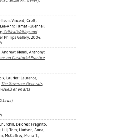
 MacKenzie Art Gallery.
llison, Vincent
;
Croft,
 Lee-Ann
;
Tamati-Quennell,
, Critical Writing and
er Phillips Gallery, 2004.
)
, Andrew
;
Kiendl, Anthony
;
ons on Curatorial Practice.
oix, Laurier
;
Laurence,
.
The Governor General's
isuels et en arts
Ottawa)
)
Churchill, Delores
;
Fragnito,
;
Hill, Tom
;
Hudson, Anna
;
nn
;
McCaffrey, Moira T.
;