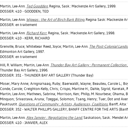
Martin, Lee-Ann
.
Ted Goodden.
Regina, Sask.: Mackenzie Art Gallery, 1999.
DOSSIER: 410 - GOODDEN, TED
Martin, Lee-Ann
.
Wigwas : the Art of Birch Bark Biting.
Regina Sask: Mackenzie Art
DOSSIER: en traitement
Martin, Lee-Ann
.
Richard Kerr.
Regina, Sask.: Mackenzie Art Gallery, 1998.
DOSSIER: 410 - KERR, RICHARD
Grenville, Bruce
;
Whitebear Reed, Joyce
;
Martin, Lee-Ann
.
The Post-Colonial Lands
Edmonton Art Gallery, 1997.
DOSSIER: en traitement
Hill, R. William
;
Martin, Lee-Ann
.
Thunder Bay Art Gallery : Permanent Collection 
Thunder Bay Art Gallery, 1996.
DOSSIER: 351 - THUNDER BAY ART GALLERY (Thunder Bay)
Moser, Mary Anne
;
Arngna'naaq, Ruby
;
Baerwaldt, Wayne
;
Beaulieu, Carole L.
;
Boy
Conde, Carole
;
Creighton-Kelly, Chris
;
Crispo, Martine H.
;
Dahle, Sigrid
;
Karetak, 
Martin, Lee-Ann
;
Mathews, Sabrina
;
Morrison, Ken
;
Philip, M. Nourbese
;
Ohama, B
Minquon
;
Srivastava, Aruna
;
Tzeggai, Solomon
;
Tsang, Henry
;
Tuer, Dot
and Aver
Pauktuutit.
Questions of Community : Artists, Audiences, Coalitions.
Banff, Alta: 
DOSSIER: 352 - WALTER PHILLIPS GALLERY, BANFF CENTRE FOR THE ARTS (Banff
Martin, Lee-Ann
.
Alex Janvier : Negotiating the Land.
Saskatoon, Sask.: Mendel Art
DOSSIER: 410 - JANVIER, ALEX