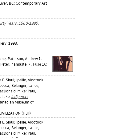
ver, BC: Contemporary Art
Thirty Years, 1960-1990.
lery, 1993.
Jane
;
Paterson, Andrew J.
;
 Peter
;
namaste, ki
.
Fuse 16:
 E. Sioui
;
Ipellie, Alootook
;
ebecca
;
Belanger, Lance
;
acDonald, Mike
;
Paul,
, Luke
.
Indigena :
/ Canadian Museum of
VILIZATION (Hull)
 E. Sioui
;
Ipellie, Alootook
;
ebecca
;
Belanger, Lance
;
acDonald, Mike
;
Paul,