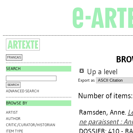
BRO
FRANÇAIS
SEARCH
Up a level
Export as
ADVANCED SEARCH
Number of items
BROWSE BY
Ramsden, Anne
.
L
ARTIST
AUTHOR
ne paraissent : A
CRITIC/CURATOR/HISTORIAN
DOSSIER: 410 - 
ITEM TYPE