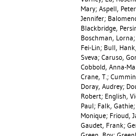
Mary
;
Aspell, Peter
Jennifer
;
Balomeno
Blackbridge, Per
Boschman, Lorna
Fei-Lin
;
Bull, Hank
Sveva
;
Caruso, Go
Cobbold, Anna-Ma
Crane, T.
;
Cummins
Doray, Audrey
;
Dou
Robert
;
English, Vi
Paul
;
Falk, Gathie
Monique
;
Frioud, J
Gaudet, Frank
;
Ge
Green, Roy
;
Green