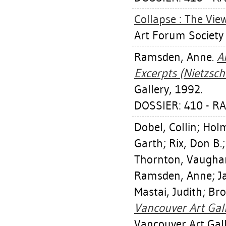
Collapse : The Vie
Art Forum Society
Ramsden, Anne
.
A
Excerpts (Nietzsc
Gallery, 1992.
DOSSIER: 410 - 
Dobel, Collin
;
Holm
Garth
;
Rix, Don B.
Thornton, Vaugha
Ramsden, Anne
;
J
Mastai, Judith
;
Bro
Vancouver Art Gall
Vancouver Art Gall