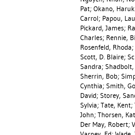
Pat
;
Okano, Haruk
Carrol
;
Papou, Lau
Pickard, James
;
Ra
Charles
;
Rennie, Bi
Rosenfeld, Rhoda
Scott, D. Blaire
;
Sc
Sandra
;
Shadbolt,
Sherrin, Bob
;
Simp
Cynthia
;
Smith, G
David
;
Storey, San
Sylvia
;
Tate, Kent
;
John
;
Thorsen, Ka
Der May, Robert
;
V
Varney, Ed
;
Wade, 