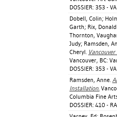
DOSSIER: 353 - V
Dobell, Colin
;
Holm
Garth
;
Rix, Donald
Thornton, Vaugha
Judy
;
Ramsden, A
Cheryl
.
Vancouver 
Vancouver, BC: Van
DOSSIER: 353 - V
Ramsden, Anne
.
A
Installation.
Vancou
Columbia Fine Arts
DOSSIER: 410 - 
Varney, Ed
;
Rosen