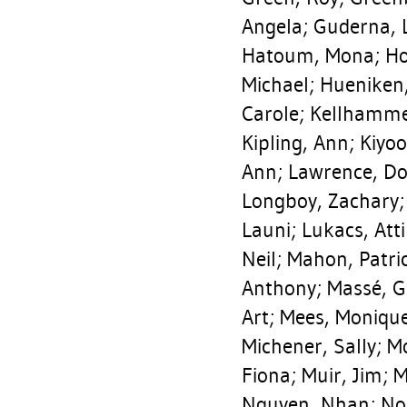
Angela
;
Guderna, L
Hatoum, Mona
;
Ho
Michael
;
Hueniken,
Carole
;
Kellhammer
Kipling, Ann
;
Kiyoo
Ann
;
Lawrence, D
Longboy, Zachary
Launi
;
Lukacs, Att
Neil
;
Mahon, Patri
Anthony
;
Massé, G
Art
;
Mees, Moniqu
Michener, Sally
;
Mo
Fiona
;
Muir, Jim
;
M
Nguyen, Nhan
;
No