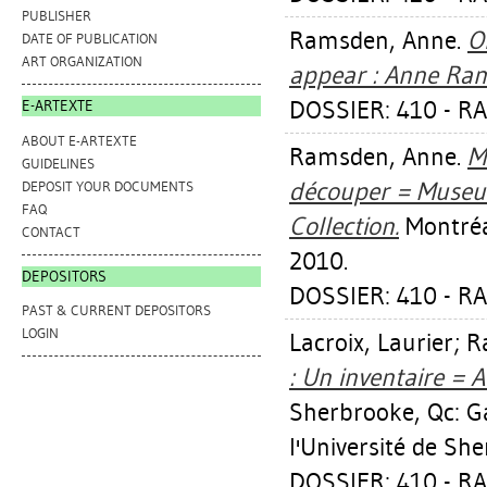
PUBLISHER
Ramsden, Anne
.
O
DATE OF PUBLICATION
ART ORGANIZATION
appear : Anne Ra
DOSSIER: 410 - 
E-ARTEXTE
ABOUT E-ARTEXTE
Ramsden, Anne
.
M
GUIDELINES
découper = Museum
DEPOSIT YOUR DOCUMENTS
FAQ
Collection.
Montréa
CONTACT
2010.
DEPOSITORS
DOSSIER: 410 - 
PAST & CURRENT DEPOSITORS
LOGIN
Lacroix, Laurier
;
R
: Un inventaire = 
Sherbrooke, Qc: Ga
l'Université de Sh
DOSSIER: 410 - 