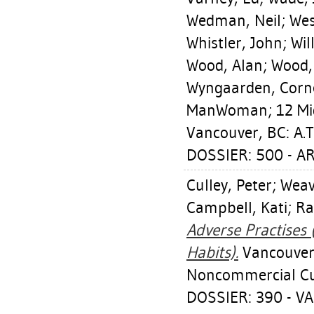
Wedman, Neil
;
Wes
Whistler, John
;
Wil
Wood, Alan
;
Wood, 
Wyngaarden, Corne
ManWoman; 12 Mi
Vancouver, BC: A.T.
DOSSIER: 500 - A
Culley, Peter
;
Weavi
Campbell, Kati
;
Ra
Adverse Practises 
Habits).
Vancouver,
Noncommercial Cu
DOSSIER: 390 - 