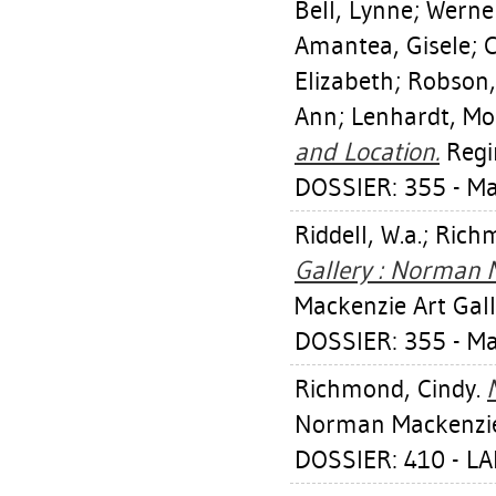
Bell, Lynne
;
Werner
Amantea, Gisele
;
C
Elizabeth
;
Robson,
Ann
;
Lenhardt, Mo
and Location.
Regin
DOSSIER: 355 - M
Riddell, W.a.
;
Richm
Gallery : Norman 
Mackenzie Art Gall
DOSSIER: 355 - M
Richmond, Cindy
.
Norman Mackenzie 
DOSSIER: 410 - L