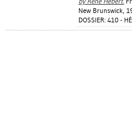
by René Hébert.
Fr
New Brunswick, 1
DOSSIER: 410 - H