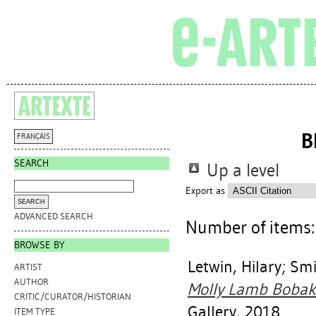
B
FRANÇAIS
SEARCH
Up a level
Export as
ADVANCED SEARCH
Number of items
BROWSE BY
Letwin, Hilary
;
Smi
ARTIST
AUTHOR
Molly Lamb Bobak :
CRITIC/CURATOR/HISTORIAN
Gallery, 2018.
ITEM TYPE