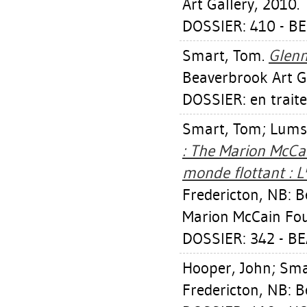
Art Gallery, 2010.
DOSSIER: 410 - B
Smart, Tom
.
Glenn 
Beaverbrook Art Ga
DOSSIER: en trait
Smart, Tom
;
Lumsd
: The Marion McCai
monde flottant : L
Fredericton, NB: B
Marion McCain Fou
DOSSIER: 342 - B
Hooper, John
;
Sma
Fredericton, NB: B