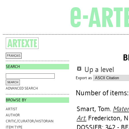
B
FRANÇAIS
SEARCH
Up a level
Export as
ADVANCED SEARCH
Number of items
BROWSE BY
Smart, Tom
.
Mater
ARTIST
AUTHOR
Art.
Fredericton, N
CRITIC/CURATOR/HISTORIAN
DOSSIER: 342 - B
ITEM TYPE