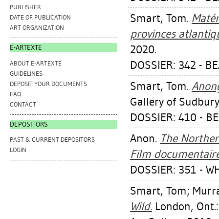
PUBLISHER
Smart, Tom
.
Matér
DATE OF PUBLICATION
ART ORGANIZATION
provinces atlantiq
2020.
E-ARTEXTE
DOSSIER: 342 - B
ABOUT E-ARTEXTE
GUIDELINES
Smart, Tom
.
Anong
DEPOSIT YOUR DOCUMENTS
FAQ
Gallery of Sudbury
CONTACT
DOSSIER: 410 - 
DEPOSITORS
Anon.
The Northern
PAST & CURRENT DEPOSITORS
LOGIN
Film documentaire
DOSSIER: 351 - W
Smart, Tom
;
Murra
Wild.
London, Ont.