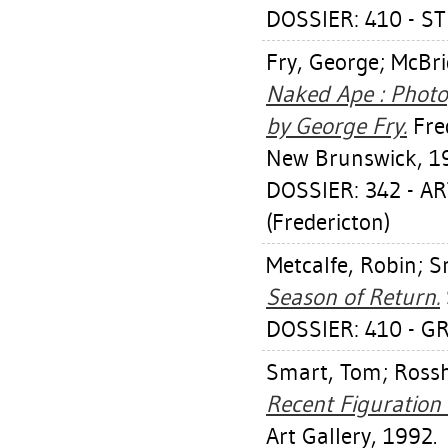
DOSSIER: 410 - S
Fry, George
;
McBri
Naked Ape : Phot
by George Fry.
Fred
New Brunswick, 1
DOSSIER: 342 - 
(Fredericton)
Metcalfe, Robin
;
S
Season of Return.
DOSSIER: 410 - G
Smart, Tom
;
Rossh
Recent Figuration
Art Gallery, 1992.