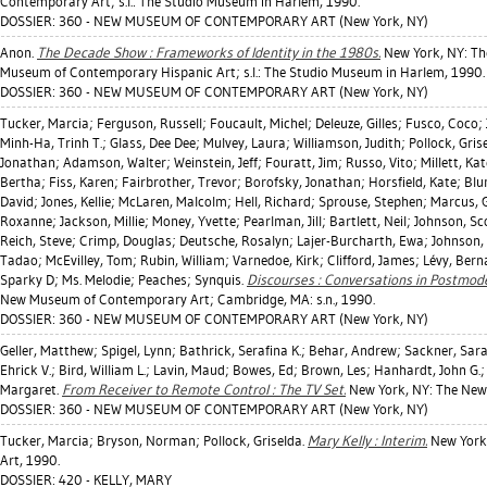
Contemporary Art; s.l.: The Studio Museum in Harlem, 1990.
DOSSIER: 360 - NEW MUSEUM OF CONTEMPORARY ART (New York, NY)
Anon.
The Decade Show : Frameworks of Identity in the 1980s.
New York, NY: Th
Museum of Contemporary Hispanic Art; s.l.: The Studio Museum in Harlem, 1990.
DOSSIER: 360 - NEW MUSEUM OF CONTEMPORARY ART (New York, NY)
Tucker, Marcia
;
Ferguson, Russell
;
Foucault, Michel
;
Deleuze, Gilles
;
Fusco, Coco
;
Minh-Ha, Trinh T.
;
Glass, Dee Dee
;
Mulvey, Laura
;
Williamson, Judith
;
Pollock, Gris
Jonathan
;
Adamson, Walter
;
Weinstein, Jeff
;
Fouratt, Jim
;
Russo, Vito
;
Millett, Kat
Bertha
;
Fiss, Karen
;
Fairbrother, Trevor
;
Borofsky, Jonathan
;
Horsfield, Kate
;
Blu
David
;
Jones, Kellie
;
McLaren, Malcolm
;
Hell, Richard
;
Sprouse, Stephen
;
Marcus, G
Roxanne
;
Jackson, Millie
;
Money, Yvette
;
Pearlman, Jill
;
Bartlett, Neil
;
Johnson, Sc
Reich, Steve
;
Crimp, Douglas
;
Deutsche, Rosalyn
;
Lajer-Burcharth, Ewa
;
Johnson, 
Tadao
;
McEvilley, Tom
;
Rubin, William
;
Varnedoe, Kirk
;
Clifford, James
;
Lévy, Bern
Sparky D; Ms. Melodie; Peaches; Synquis.
Discourses : Conversations in Postmode
New Museum of Contemporary Art; Cambridge, MA: s.n., 1990.
DOSSIER: 360 - NEW MUSEUM OF CONTEMPORARY ART (New York, NY)
Geller, Matthew
;
Spigel, Lynn
;
Bathrick, Serafina K.
;
Behar, Andrew
;
Sackner, Sar
Ehrick V.
;
Bird, William L.
;
Lavin, Maud
;
Bowes, Ed
;
Brown, Les
;
Hanhardt, John G.
Margaret
.
From Receiver to Remote Control : The TV Set.
New York, NY: The New
DOSSIER: 360 - NEW MUSEUM OF CONTEMPORARY ART (New York, NY)
Tucker, Marcia
;
Bryson, Norman
;
Pollock, Griselda
.
Mary Kelly : Interim.
New York
Art, 1990.
DOSSIER: 420 - KELLY, MARY