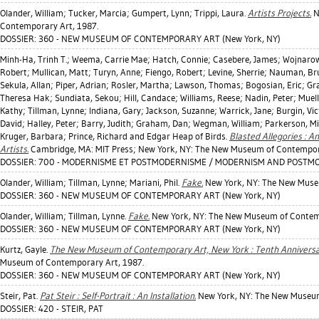
Olander, William
;
Tucker, Marcia
;
Gumpert, Lynn
;
Trippi, Laura
.
Artists Projects.
N
Contemporary Art, 1987.
DOSSIER: 360 - NEW MUSEUM OF CONTEMPORARY ART (New York, NY)
Minh-Ha, Trinh T.
;
Weema, Carrie Mae
;
Hatch, Connie
;
Casebere, James
;
Wojnarow
Robert
;
Mullican, Matt
;
Turyn, Anne
;
Fiengo, Robert
;
Levine, Sherrie
;
Nauman, Br
Sekula, Allan
;
Piper, Adrian
;
Rosler, Martha
;
Lawson, Thomas
;
Bogosian, Eric
;
Gr
Theresa Hak
;
Sundiata, Sekou
;
Hill, Candace
;
Williams, Reese
;
Nadin, Peter
;
Muell
Kathy
;
Tillman, Lynne
;
Indiana, Gary
;
Jackson, Suzanne
;
Warrick, Jane
;
Burgin, Vic
David
;
Halley, Peter
;
Barry, Judith
;
Graham, Dan
;
Wegman, William
;
Parkerson, Mi
Kruger, Barbara
;
Prince, Richard
and Edgar Heap of Birds.
Blasted Allegories : 
Artists.
Cambridge, MA: MIT Press; New York, NY: The New Museum of Contempora
DOSSIER: 700 - MODERNISME ET POSTMODERNISME / MODERNISM AND POSTM
Olander, William
;
Tillman, Lynne
;
Mariani, Phil
.
Fake.
New York, NY: The New Muse
DOSSIER: 360 - NEW MUSEUM OF CONTEMPORARY ART (New York, NY)
Olander, William
;
Tillman, Lynne
.
Fake.
New York, NY: The New Museum of Contemp
DOSSIER: 360 - NEW MUSEUM OF CONTEMPORARY ART (New York, NY)
Kurtz, Gayle
.
The New Museum of Contemporary Art, New York : Tenth Anniversa
Museum of Contemporary Art, 1987.
DOSSIER: 360 - NEW MUSEUM OF CONTEMPORARY ART (New York, NY)
Steir, Pat
.
Pat Steir : Self-Portrait : An Installation.
New York, NY: The New Museum
DOSSIER: 420 - STEIR, PAT