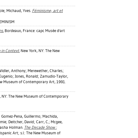
ole
;
Michaud, Yves
.
Féminisme, art et
FEMINISM
ns.
Bordeaux, France: capc Musée d'art
 in Context.
New York, NY: The New
Vidler, Anthony
;
Merewether, Charles
;
 Eugenio
;
Jones, Ronald
;
Zamudio-Taylor,
w Museum of Contemporary Art, 1991.
, NY: The New Museum of Contemporary
;
Gomez-Pena, Guillermo
;
Machida,
mmie
;
Deitcher, David
;
Carr, C.
;
Mcgee,
shasha Holman
.
The Decade Show :
panic Art; s.l.: The New Museum of