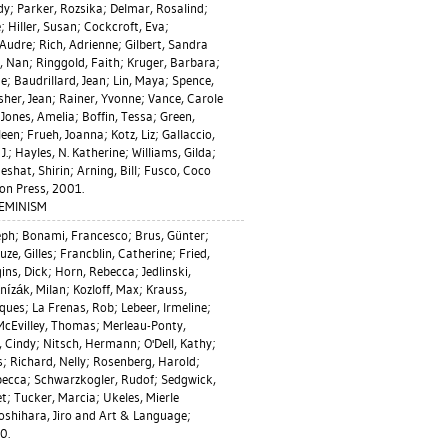
dy
;
Parker, Rozsika
;
Delmar, Rosalind
;
e
;
Hiller, Susan
;
Cockcroft, Eva
;
 Audre
;
Rich, Adrienne
;
Gilbert, Sandra
, Nan
;
Ringgold, Faith
;
Kruger, Barbara
;
ie
;
Baudrillard, Jean
;
Lin, Maya
;
Spence,
sher, Jean
;
Rainer, Yvonne
;
Vance, Carole
;
Jones, Amelia
;
Boffin, Tessa
;
Green,
leen
;
Frueh, Joanna
;
Kotz, Liz
;
Gallaccio,
J.
;
Hayles, N. Katherine
;
Williams, Gilda
;
eshat, Shirin
;
Arning, Bill
;
Fusco, Coco
on Press, 2001.
FEMINISM
eph
;
Bonami, Francesco
;
Brus, Günter
;
uze, Gilles
;
Francblin, Catherine
;
Fried,
ins, Dick
;
Horn, Rebecca
;
Jedlinski,
nízák, Milan
;
Kozloff, Max
;
Krauss,
cques
;
La Frenas, Rob
;
Lebeer, Irmeline
;
McEvilley, Thomas
;
Merleau-Ponty,
 Cindy
;
Nitsch, Hermann
;
O'Dell, Kathy
;
s
;
Richard, Nelly
;
Rosenberg, Harold
;
becca
;
Schwarzkogler, Rudof
;
Sedgwick,
et
;
Tucker, Marcia
;
Ukeles, Mierle
oshihara, Jiro
and Art & Language;
0.