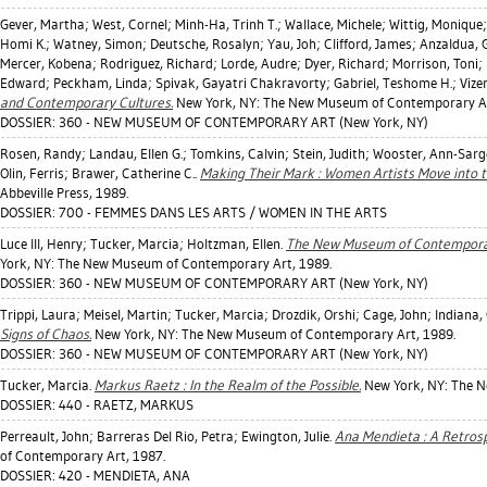
Gever, Martha
;
West, Cornel
;
Minh-Ha, Trinh T.
;
Wallace, Michele
;
Wittig, Monique
Homi K.
;
Watney, Simon
;
Deutsche, Rosalyn
;
Yau, Joh
;
Clifford, James
;
Anzaldua, G
Mercer, Kobena
;
Rodriguez, Richard
;
Lorde, Audre
;
Dyer, Richard
;
Morrison, Toni
;
Edward
;
Peckham, Linda
;
Spivak, Gayatri Chakravorty
;
Gabriel, Teshome H.
;
Vize
and Contemporary Cultures.
New York, NY: The New Museum of Contemporary Ar
DOSSIER: 360 - NEW MUSEUM OF CONTEMPORARY ART (New York, NY)
Rosen, Randy
;
Landau, Ellen G.
;
Tomkins, Calvin
;
Stein, Judith
;
Wooster, Ann-Sarg
Olin, Ferris
;
Brawer, Catherine C.
.
Making Their Mark : Women Artists Move into 
Abbeville Press, 1989.
DOSSIER: 700 - FEMMES DANS LES ARTS / WOMEN IN THE ARTS
Luce III, Henry
;
Tucker, Marcia
;
Holtzman, Ellen
.
The New Museum of Contemporary
York, NY: The New Museum of Contemporary Art, 1989.
DOSSIER: 360 - NEW MUSEUM OF CONTEMPORARY ART (New York, NY)
Trippi, Laura
;
Meisel, Martin
;
Tucker, Marcia
;
Drozdik, Orshi
;
Cage, John
;
Indiana,
Signs of Chaos.
New York, NY: The New Museum of Contemporary Art, 1989.
DOSSIER: 360 - NEW MUSEUM OF CONTEMPORARY ART (New York, NY)
Tucker, Marcia
.
Markus Raetz : In the Realm of the Possible.
New York, NY: The N
DOSSIER: 440 - RAETZ, MARKUS
Perreault, John
;
Barreras Del Rio, Petra
;
Ewington, Julie
.
Ana Mendieta : A Retrosp
of Contemporary Art, 1987.
DOSSIER: 420 - MENDIETA, ANA