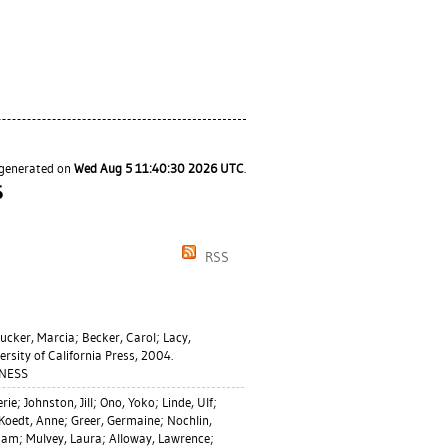
s generated on
Wed Aug 5 11:40:30 2026 UTC
.
S
RSS
ucker, Marcia
;
Becker, Carol
;
Lacy,
rsity of California Press, 2004.
SNESS
erie
;
Johnston, Jill
;
Ono, Yoko
;
Linde, Ulf
;
Koedt, Anne
;
Greer, Germaine
;
Nochlin,
riam
;
Mulvey, Laura
;
Alloway, Lawrence
;