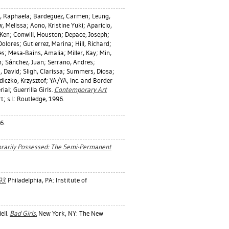
, Raphaela
;
Bardeguez, Carmen
;
Leung,
, Melissa
;
Aono, Kristine Yuki
;
Aparicio,
 Ken
;
Conwill, Houston
;
Depace, Joseph
;
Dolores
;
Gutierrez, Marina
;
Hill, Richard
;
es
;
Mesa-Bains, Amalia
;
Miller, Kay
;
Min,
h
;
Sánchez, Juan
;
Serrano, Andres
;
, David
;
Sligh, Clarissa
;
Summers, Diosa
;
iczko, Krzysztof
;
YA/YA, Inc.
and Border
al; Guerrilla Girls.
Contemporary Art
s.l.: Routledge, 1996.
6.
rarily Possessed: The Semi-Permanent
3.
Philadelphia, PA: Institute of
ell
.
Bad Girls.
New York, NY: The New