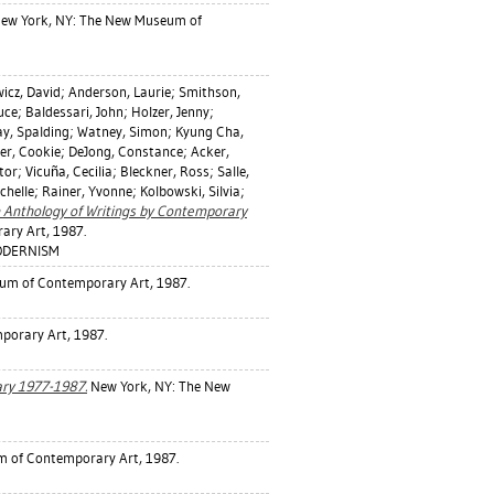
ew York, NY: The New Museum of
icz, David
;
Anderson, Laurie
;
Smithson,
uce
;
Baldessari, John
;
Holzer, Jenny
;
ay, Spalding
;
Watney, Simon
;
Kyung Cha,
er, Cookie
;
DeJong, Constance
;
Acker,
tor
;
Vicuña, Cecilia
;
Bleckner, Ross
;
Salle,
chelle
;
Rainer, Yvonne
;
Kolbowski, Silvia
;
An Anthology of Writings by Contemporary
ry Art, 1987.
ODERNISM
um of Contemporary Art, 1987.
orary Art, 1987.
ry 1977-1987.
New York, NY: The New
 of Contemporary Art, 1987.