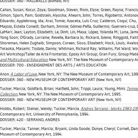
DOSSIER: 360 - HALLWALLS (Buffalo, NY)
Cahan, Susan
;
Kocur, Zoya
;
Goodman, Steven
;
Rivin, Elyse
;
Green, Rayna
;
Francis
Simon
;
Sporn, Pam
;
Goldstein, Alyosha
;
Ahearn, John
;
Torres, Rigoberto
;
Antonow
Eduardo
;
Applebroog, Ida
;
Arai, Tomie
;
Azaceta, Luis Cruz
;
Calderon, Coqui
;
Chu,
Majozo, Estella Conwill
;
Durham, Jimmie
;
Gómez-Peña, Guillermo
;
Guerrero-cruz, 
LaMarr, Jean
;
Layton, Elizabeth
;
Le, Dinh
;
Lin, Maya
;
López, Yolanda M.
;
Luna, Jam
Yong Soon
;
O'Grady, Lorraine
;
Revelle, Barbara Jo
;
Rickard, Jolene
;
Ringgold, Fait
Shoreman, Helen Zughaib
;
Simpson, Coreen
;
Sisco, Elizabeth
;
Hock, Louis
;
Avalos
Teraoka, Masami
;
Tisdale, Danny
;
Whitman, Richard Ray
;
Williams, Pat Ward
;
Wod
Art Workshop/Taller de Arte Fronterizo; Epoxy Art Group; Gran Fury; Group Materi
and Multicultural Education.
New York, NY: The New Museum of Contemporary Art; 
DOSSIER: 700 - ENSEIGNEMENT DES ARTS / ARTS EDUCATION
Anon.
A Labor of Love.
New York, NY: The New Museum of Contemporary Art, 199
DOSSIER: 360 - NEW MUSEUM OF CONTEMPORARY ART (New York, NY)
Tucker, Marcia
;
Goldfarb, Brian
;
Hatfield, John
;
Trippi, Laura
;
Young, Mimi
.
Tempo
Collection.
New York, NY: The New Museum of Contemporary Art, 1995.
DOSSIER: 360 - NEW MUSEUM OF CONTEMPORARY ART (New York, NY)
Hobbs, Robert
;
Steiner, Wendy
;
Tucker, Marcia
.
Andres Serrano : Works 1983-199
Contemporary Art, University of Pennsylvania, 1994.
DOSSIER: 420 - SERRANO, ANDRES
Tucker, Marcia
;
Tanner, Marcia
;
Bryant, Linda Goode
;
Dunye, Cheryl
;
Cornell, Dani
Museum of Contemporary Art, 1994.