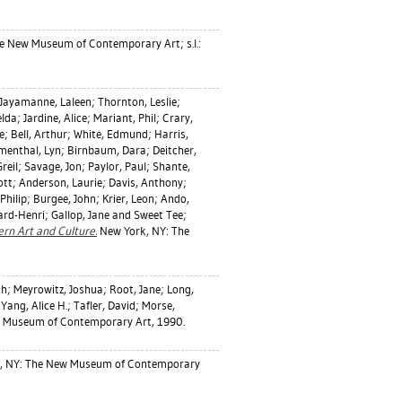
e New Museum of Contemporary Art; s.l.:
Jayamanne, Laleen
;
Thornton, Leslie
;
elda
;
Jardine, Alice
;
Mariant, Phil
;
Crary,
e
;
Bell, Arthur
;
White, Edmund
;
Harris,
menthal, Lyn
;
Birnbaum, Dara
;
Deitcher,
reil
;
Savage, Jon
;
Paylor, Paul
;
Shante,
ott
;
Anderson, Laurie
;
Davis, Anthony
;
Philip
;
Burgee, John
;
Krier, Leon
;
Ando,
ard-Henri
;
Gallop, Jane
and Sweet Tee;
rn Art and Culture.
New York, NY: The
ah
;
Meyrowitz, Joshua
;
Root, Jane
;
Long,
;
Yang, Alice H.
;
Tafler, David
;
Morse,
 Museum of Contemporary Art, 1990.
, NY: The New Museum of Contemporary