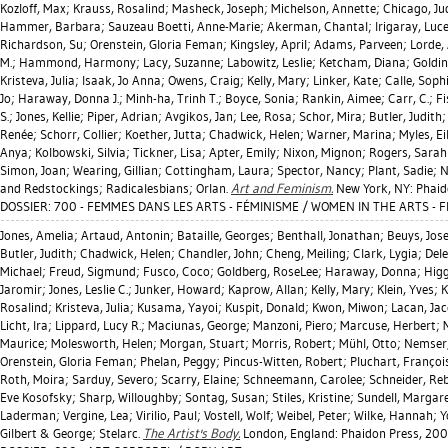
Kozloff, Max
;
Krauss, Rosalind
;
Masheck, Joseph
;
Michelson, Annette
;
Chicago, Ju
Hammer, Barbara
;
Sauzeau Boetti, Anne-Marie
;
Akerman, Chantal
;
Irigaray, Luc
Richardson, Su
;
Orenstein, Gloria Feman
;
Kingsley, April
;
Adams, Parveen
;
Lorde,
M.
;
Hammond, Harmony
;
Lacy, Suzanne
;
Labowitz, Leslie
;
Ketcham, Diana
;
Goldin
Kristeva, Julia
;
Isaak, Jo Anna
;
Owens, Craig
;
Kelly, Mary
;
Linker, Kate
;
Calle, Soph
Jo
;
Haraway, Donna J.
;
Minh-ha, Trinh T.
;
Boyce, Sonia
;
Rankin, Aimee
;
Carr, C.
;
Fi
S.
;
Jones, Kellie
;
Piper, Adrian
;
Avgikos, Jan
;
Lee, Rosa
;
Schor, Mira
;
Butler, Judith
Renée
;
Schorr, Collier
;
Koether, Jutta
;
Chadwick, Helen
;
Warner, Marina
;
Myles, Ei
Anya
;
Kolbowski, Silvia
;
Tickner, Lisa
;
Apter, Emily
;
Nixon, Mignon
;
Rogers, Sarah 
Simon, Joan
;
Wearing, Gillian
;
Cottingham, Laura
;
Spector, Nancy
;
Plant, Sadie
;
N
and Redstockings; Radicalesbians; Orlan.
Art and Feminism.
New York, NY: Phaid
DOSSIER: 700 - FEMMES DANS LES ARTS - FÉMINISME / WOMEN IN THE ARTS - 
Jones, Amelia
;
Artaud, Antonin
;
Bataille, Georges
;
Benthall, Jonathan
;
Beuys, Jos
Butler, Judith
;
Chadwick, Helen
;
Chandler, John
;
Cheng, Meiling
;
Clark, Lygia
;
Dele
Michael
;
Freud, Sigmund
;
Fusco, Coco
;
Goldberg, RoseLee
;
Haraway, Donna
;
Higg
Jaromir
;
Jones, Leslie C.
;
Junker, Howard
;
Kaprow, Allan
;
Kelly, Mary
;
Klein, Yves
;
K
Rosalind
;
Kristeva, Julia
;
Kusama, Yayoi
;
Kuspit, Donald
;
Kwon, Miwon
;
Lacan, Ja
Licht, Ira
;
Lippard, Lucy R.
;
Maciunas, George
;
Manzoni, Piero
;
Marcuse, Herbert
;
Maurice
;
Molesworth, Helen
;
Morgan, Stuart
;
Morris, Robert
;
Mühl, Otto
;
Nemser,
Orenstein, Gloria Feman
;
Phelan, Peggy
;
Pincus-Witten, Robert
;
Pluchart, Françoi
Roth, Moira
;
Sarduy, Severo
;
Scarry, Elaine
;
Schneemann, Carolee
;
Schneider, Re
Eve Kosofsky
;
Sharp, Willoughby
;
Sontag, Susan
;
Stiles, Kristine
;
Sundell, Margar
Laderman
;
Vergine, Lea
;
Virilio, Paul
;
Vostell, Wolf
;
Weibel, Peter
;
Wilke, Hannah
;
Y
Gilbert & George; Stelarc.
The Artist's Body.
London, England: Phaidon Press, 200