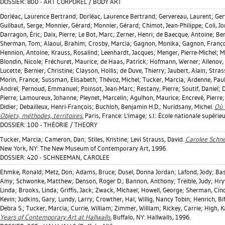
DOSSIER: 800 - ART CORPOREL / BODY ART
Dorléac, Laurence Bertrand
;
Dorléac, Laurence Bertrand
;
Gervereau, Laurent
;
Ger
Guilbaut, Serge
;
Monnier, Gérard
;
Monnier, Gérard
;
Chimot, Jean-Philippe
;
Coli, J
Darragon, Éric
;
Daix, Pierre
;
Le Bot, Marc
;
Zerner, Henri
;
de Baecque, Antoine
;
Ber
Sherman, Tom
;
Alaoui, Brahim
;
Crosby, Marcia
;
Gagnon, Monika
;
Gagnon, Franç
Hennion, Antoine
;
Krauss, Rosalind
;
Leenhardt, Jacques
;
Menger, Pierre-Michel
;
M
Blondin, Nicole
;
Fréchuret, Maurice
;
de Haas, Patrick
;
Hofmann, Werner
;
Allenov,
Lucette
;
Bernier, Christine
;
Clayson, Hollis
;
de Duve, Thierry
;
Jaubert, Alain
;
Stras
Morin, France
;
Sussman, Elisabeth
;
Thévoz, Michel
;
Tucker, Marcia
;
Ardenne, Pau
Andreï
;
Pernoud, Emmanuel
;
Poinsot, Jean-Marc
;
Restany, Pierre
;
Soutif, Daniel
;
D
Pierre
;
Lamoureux, Johanne
;
Pleynet, Marcelin
;
Agulhon, Maurice
;
Encrevé, Pierre
Didier
;
Debailleux, Henri-François
;
Buchloh, Benjamin H.D.
;
Nuridsany, Michel
.
Où 
Objets, méthodes, territoires.
Paris, France: L'image; s.l.: École nationale supéri
DOSSIER: 100 - THÉORIE / THEORY
Tucker, Marcia
;
Cameron, Dan
;
Stiles, Kristine
;
Levi Strauss, David
.
Carolee Schne
New York, NY: The New Museum of Contemporary Art, 1996.
DOSSIER: 420 - SCHNEEMAN, CAROLEE
Ehmke, Ronald
;
Metz, Don
;
Adams, Bruce
;
Dusel, Donna Jordan
;
Lafond, Jody
;
Bas
Amy
;
Schwonke, Matthew
;
Denson, Roger D.
;
Bannon, Anthony
;
Treible, Judy
;
Hry
Linda
;
Brooks, Linda
;
Griffis, Jack
;
Zwack, Michael
;
Howell, George
;
Sherman, Cin
Kevin
;
Judkins, Gary
;
Lundy, Larry
;
Crowther, Hal
;
Willig, Nancy Tobin
;
Henrich, Bif
Debra S.
;
Tucker, Marcia
;
Currie, William
;
Zimmer, William
;
Rickey, Carrie
;
High, K
Years of Contemporary Art at Hallwalls.
Buffalo, NY: Hallwalls, 1996.