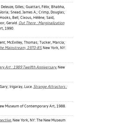
;
Deleuze, Gilles
;
Guattari, Félix
;
Bhabha,
loria
;
Snead, James A.
;
Crimp, Douglas
;
Hooks, Bell
;
Cixous, Hélène
;
Said,
nor, Gerald
.
Out There : Marginalization
t, 1990.
ent
;
McEvilley, Thomas
;
Tucker, Marcia
;
the Mainstream, 1970-85.
New York, NY:
 Art : 1989 Twelfth Anniversary.
New
 Gary
;
Irigaray, Luce
.
Strange Attractors :
ew Museum of Contemporary Art, 1988.
ective.
New York, NY: The New Museum