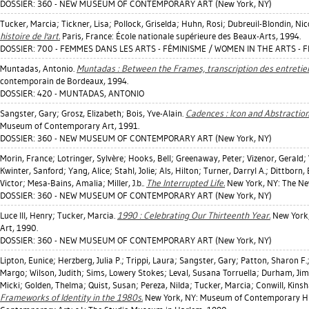
DOSSIER: 360 - NEW MUSEUM OF CONTEMPORARY ART (New York, NY)
Tucker, Marcia
;
Tickner, Lisa
;
Pollock, Griselda
;
Huhn, Rosi
;
Dubreuil-Blondin, Nic
histoire de l'art.
Paris, France: École nationale supérieure des Beaux-Arts, 1994.
DOSSIER: 700 - FEMMES DANS LES ARTS - FÉMINISME / WOMEN IN THE ARTS - 
Muntadas, Antonio
.
Muntadas : Between the Frames, transcription des entretie
contemporain de Bordeaux, 1994.
DOSSIER: 420 - MUNTADAS, ANTONIO
Sangster, Gary
;
Grosz, Elizabeth
;
Bois, Yve-Alain
.
Cadences : Icon and Abstraction
Museum of Contemporary Art, 1991.
DOSSIER: 360 - NEW MUSEUM OF CONTEMPORARY ART (New York, NY)
Morin, France
;
Lotringer, Sylvère
;
Hooks, Bell
;
Greenaway, Peter
;
Vizenor, Gerald
;
Kwinter, Sanford
;
Yang, Alice
;
Stahl, Jolie
;
Als, Hilton
;
Turner, Darryl A.
;
Dittborn,
Victor
;
Mesa-Bains, Amalia
;
Miller, J.b.
.
The Interrupted Life.
New York, NY: The Ne
DOSSIER: 360 - NEW MUSEUM OF CONTEMPORARY ART (New York, NY)
Luce III, Henry
;
Tucker, Marcia
.
1990 : Celebrating Our Thirteenth Year.
New York
Art, 1990.
DOSSIER: 360 - NEW MUSEUM OF CONTEMPORARY ART (New York, NY)
Lipton, Eunice
;
Herzberg, Julia P.
;
Trippi, Laura
;
Sangster, Gary
;
Patton, Sharon F.
Margo
;
Wilson, Judith
;
Sims, Lowery Stokes
;
Leval, Susana Torruella
;
Durham, Ji
Micki
;
Golden, Thelma
;
Quist, Susan
;
Pereza, Nilda
;
Tucker, Marcia
;
Conwill, Kin
Frameworks of Identity in the 1980s.
New York, NY: Museum of Contemporary His