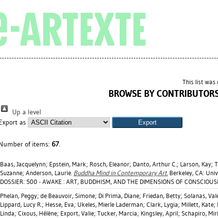
This list wa
BROWSE BY CONTRIBUTOR
Up a level
Export as
Number of items:
67
.
Baas, Jacquelynn
;
Epstein, Mark
;
Rosch, Eleanor
;
Danto, Arthur C.
;
Larson, Kay
;
T
Suzanne
;
Anderson, Laurie
.
Buddha Mind in Contemporary Art.
Berkeley, CA: Unive
DOSSIER: 500 - AWAKE : ART, BUDDHISM, AND THE DIMENSIONS OF CONSCIOU
Phelan, Peggy
;
de Beauvoir, Simone
;
Di Prima, Diane
;
Friedan, Betty
;
Solanas, Val
Lippard, Lucy R.
;
Hesse, Eva
;
Ukeles, Mierle Laderman
;
Clark, Lygia
;
Millett, Kate
;
Linda
;
Cixous, Hélène
;
Export, Valie
;
Tucker, Marcia
;
Kingsley, April
;
Schapiro, Mi