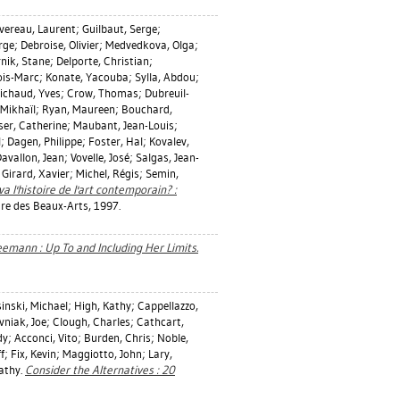
vereau, Laurent
;
Guilbaut, Serge
;
orge
;
Debroise, Olivier
;
Medvedkova, Olga
;
nik, Stane
;
Delporte, Christian
;
ois-Marc
;
Konate, Yacouba
;
Sylla, Abdou
;
ichaud, Yves
;
Crow, Thomas
;
Dubreuil-
 Mikhaïl
;
Ryan, Maureen
;
Bouchard,
ser, Catherine
;
Maubant, Jean-Louis
;
l
;
Dagen, Philippe
;
Foster, Hal
;
Kovalev,
avallon, Jean
;
Vovelle, José
;
Salgas, Jean-
;
Girard, Xavier
;
Michel, Régis
;
Semin,
va l'histoire de l'art contemporain? :
eure des Beaux-Arts, 1997.
emann : Up To and Including Her Limits.
inski, Michael
;
High, Kathy
;
Cappellazzo,
vniak, Joe
;
Clough, Charles
;
Cathcart,
dy
;
Acconci, Vito
;
Burden, Chris
;
Noble,
f
;
Fix, Kevin
;
Maggiotto, John
;
Lary,
athy
.
Consider the Alternatives : 20