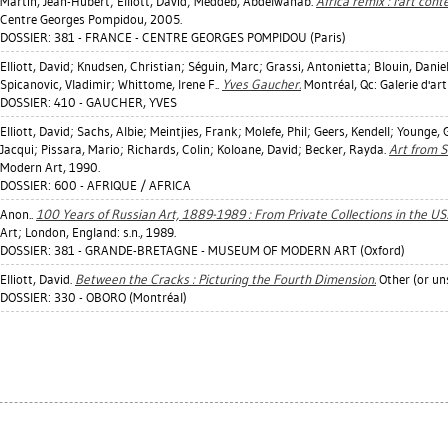
Martin, Jean-Hubert
;
Elliott, David
;
Meddeb, Abdelwahab
.
Africa remix : l'art con
Centre Georges Pompidou, 2005.
DOSSIER: 381 - FRANCE - CENTRE GEORGES POMPIDOU (Paris)
Elliott, David
;
Knudsen, Christian
;
Séguin, Marc
;
Grassi, Antonietta
;
Blouin, Daniel
Spicanovic, Vladimir
;
Whittome, Irene F.
.
Yves Gaucher.
Montréal, Qc: Galerie d'art
DOSSIER: 410 - GAUCHER, YVES
Elliott, David
;
Sachs, Albie
;
Meintjies, Frank
;
Molefe, Phil
;
Geers, Kendell
;
Younge, 
Jacqui
;
Pissara, Mario
;
Richards, Colin
;
Koloane, David
;
Becker, Rayda
.
Art from S
Modern Art, 1990.
DOSSIER: 600 - AFRIQUE / AFRICA
Anon..
100 Years of Russian Art, 1889-1989 : From Private Collections in the US
Art; London, England: s.n., 1989.
DOSSIER: 381 - GRANDE-BRETAGNE - MUSEUM OF MODERN ART (Oxford)
Elliott, David
.
Between the Cracks : Picturing the Fourth Dimension.
Other (or uns
DOSSIER: 330 - OBORO (Montréal)