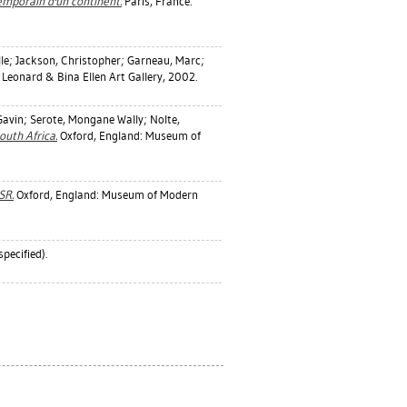
temporain d'un continent.
Paris, France:
le
;
Jackson, Christopher
;
Garneau, Marc
;
 Leonard & Bina Ellen Art Gallery, 2002.
Gavin
;
Serote, Mongane Wally
;
Nolte,
outh Africa.
Oxford, England: Museum of
SR.
Oxford, England: Museum of Modern
pecified).