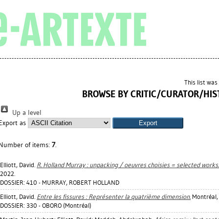
This list wa
BROWSE BY CRITIC/CURATOR/HIS
Up a level
Export as
Number of items:
7
.
Elliott, David
.
R. Holland Murray : unpacking / oeuvres choisies = selected works.
2022.
DOSSIER: 410 - MURRAY, ROBERT HOLLAND
Elliott, David
.
Entre les fissures : Représenter la quatrième dimension.
Montréal, 
DOSSIER: 330 - OBORO (Montréal)