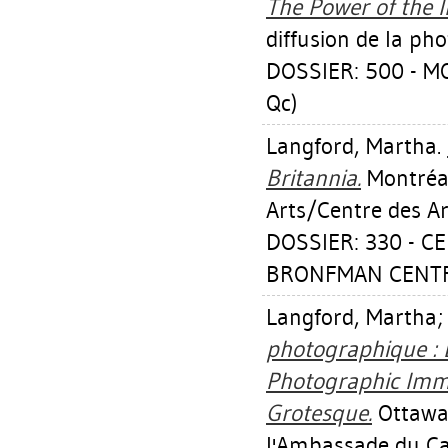
The Power of the 
diffusion de la ph
DOSSIER: 500 - M
Qc)
Langford, Martha
.
Britannia.
Montréal
Arts/Centre des A
DOSSIER: 330 - 
BRONFMAN CENTRE
Langford, Martha
photographique : 
Photographic Immat
Grotesque.
Ottawa,
l'Ambassade du Ca