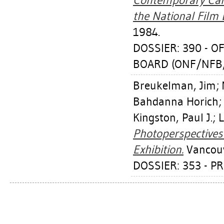
Contemporary Cana
the National Film 
1984.
DOSSIER: 390 - O
BOARD (ONF/NFB,
Breukelman, Jim
;
Bahdanna Horich
Kingston, Paul J.
;
L
Photoperspectives 
Exhibition.
Vancouv
DOSSIER: 353 - P