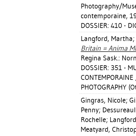
Photography/Musé
contemporaine, 1
DOSSIER: 410 - D
Langford, Martha
Britain = Anima Mu
Regina Sask.: Nor
DOSSIER: 351 - 
CONTEMPORAINE 
PHOTOGRAPHY (Ot
Gingras, Nicole
;
Gi
Penny
;
Dessureault
Rochelle
;
Langford
Meatyard, Christo