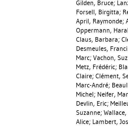
Gilden, Bruce
;
Lan
Forsell, Birgitta
;
R
April, Raymonde
;
Oppermann, Hara
Claus, Barbara
;
Cl
Desmeules, Franc
Marc
;
Vachon, Su
Metz, Frédéric
;
Bla
Claire
;
Clément, S
Marc-André
;
Beaul
Michel
;
Neifer, Ma
Devlin, Eric
;
Meille
Suzanne
;
Wallace,
Alice
;
Lambert, Jo