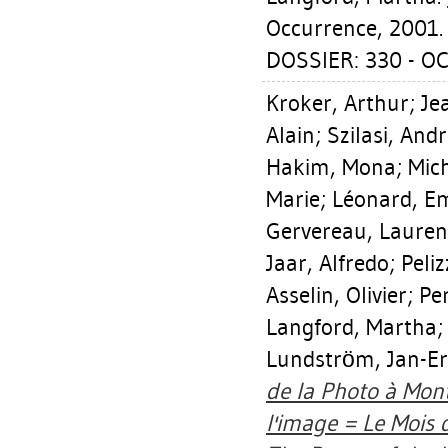
Occurrence, 2001.
DOSSIER: 330 - O
Kroker, Arthur
;
Je
Alain
;
Szilasi, And
Hakim, Mona
;
Mic
Marie
;
Léonard, E
Gervereau, Lauren
Jaar, Alfredo
;
Peli
Asselin, Olivier
;
Pe
Langford, Martha
Lundström, Jan-Er
de la Photo à Mon
l'image = Le Mois 