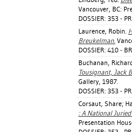
Vancouver, BC: Pre
DOSSIER: 353 - P
Laurence, Robin
.
H
Breukelman.
Vanco
DOSSIER: 410 - B
Buchanan, Richar
Tousignant, Jack 
Gallery, 1987.
DOSSIER: 353 - P
Corsaut, Share
;
Ha
: A National Jurie
Presentation House