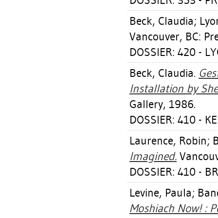
DOSSIER: 353 - P
Beck, Claudia
;
Lyo
Vancouver, BC: Pr
DOSSIER: 420 - L
Beck, Claudia
.
Gest
Installation by Sh
Gallery, 1986.
DOSSIER: 410 - K
Laurence, Robin
;
B
Imagined.
Vancouve
DOSSIER: 410 - B
Levine, Paula
;
Banc
Moshiach Now! : Po