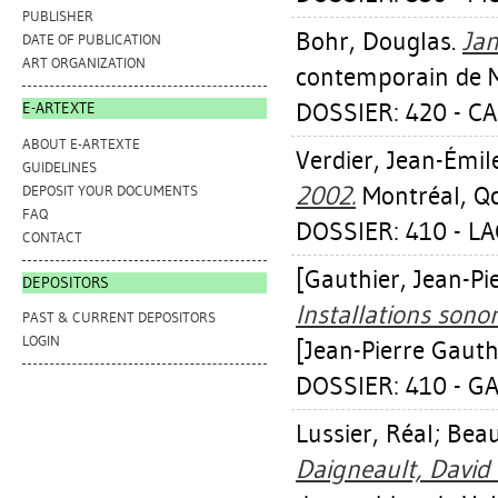
PUBLISHER
Bohr, Douglas
.
Ja
DATE OF PUBLICATION
ART ORGANIZATION
contemporain de M
DOSSIER: 420 - C
E-ARTEXTE
ABOUT E-ARTEXTE
Verdier, Jean-Émil
GUIDELINES
2002.
Montréal, Qc
DEPOSIT YOUR DOCUMENTS
FAQ
DOSSIER: 410 - L
CONTACT
[Gauthier, Jean-Pi
DEPOSITORS
Installations sono
PAST & CURRENT DEPOSITORS
LOGIN
[Jean-Pierre Gauth
DOSSIER: 410 - G
Lussier, Réal
;
Beau
Daigneault, David 