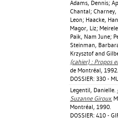
Adams, Dennis
;
Ap
Chantal
;
Charney, 
Leon
;
Haacke, Han
Magor, Liz
;
Meirele
Paik, Nam June
;
P
Steinman, Barbar
Krzysztof
and Gilb
(cahier) : Propos et
de Montréal, 1992
DOSSIER: 330 - M
Legentil, Danielle
.
Suzanne Giroux.
Mo
Montréal, 1990.
DOSSIER: 410 - 