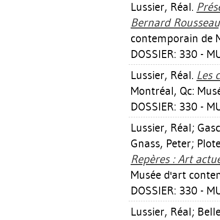
Lussier, Réal
.
Prés
Bernard Rousseau,
contemporain de M
DOSSIER: 330 - M
Lussier, Réal
.
Les c
Montréal, Qc: Mus
DOSSIER: 330 - M
Lussier, Réal
;
Gasc
Gnass, Peter
;
Plot
Repères : Art act
Musée d'art conte
DOSSIER: 330 - M
Lussier, Réal
;
Bell