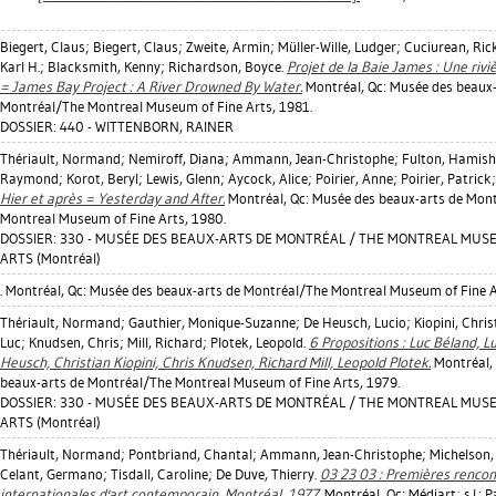
Biegert, Claus
;
Biegert, Claus
;
Zweite, Armin
;
Müller-Wille, Ludger
;
Cuciurean, Ric
Karl H.
;
Blacksmith, Kenny
;
Richardson, Boyce
.
Projet de la Baie James : Une rivi
= James Bay Project : A River Drowned By Water.
Montréal, Qc: Musée des beaux-
Montréal/The Montreal Museum of Fine Arts, 1981.
DOSSIER: 440 - WITTENBORN, RAINER
Thériault, Normand
;
Nemiroff, Diana
;
Ammann, Jean-Christophe
;
Fulton, Hamish
Raymond
;
Korot, Beryl
;
Lewis, Glenn
;
Aycock, Alice
;
Poirier, Anne
;
Poirier, Patrick
Hier et après = Yesterday and After.
Montréal, Qc: Musée des beaux-arts de Mon
Montreal Museum of Fine Arts, 1980.
DOSSIER: 330 - MUSÉE DES BEAUX-ARTS DE MONTRÉAL / THE MONTREAL MUS
ARTS (Montréal)
. Montréal, Qc: Musée des beaux-arts de Montréal/The Montreal Museum of Fine 
Thériault, Normand
;
Gauthier, Monique-Suzanne
;
De Heusch, Lucio
;
Kiopini, Chris
Luc
;
Knudsen, Chris
;
Mill, Richard
;
Plotek, Leopold
.
6 Propositions : Luc Béland, L
Heusch, Christian Kiopini, Chris Knudsen, Richard Mill, Leopold Plotek.
Montréal,
beaux-arts de Montréal/The Montreal Museum of Fine Arts, 1979.
DOSSIER: 330 - MUSÉE DES BEAUX-ARTS DE MONTRÉAL / THE MONTREAL MUS
ARTS (Montréal)
Thériault, Normand
;
Pontbriand, Chantal
;
Ammann, Jean-Christophe
;
Michelson,
Celant, Germano
;
Tisdall, Caroline
;
De Duve, Thierry
.
03 23 03 : Premières rencon
internationales d'art contemporain, Montréal, 1977.
Montréal, Qc: Médiart; s.l.: 