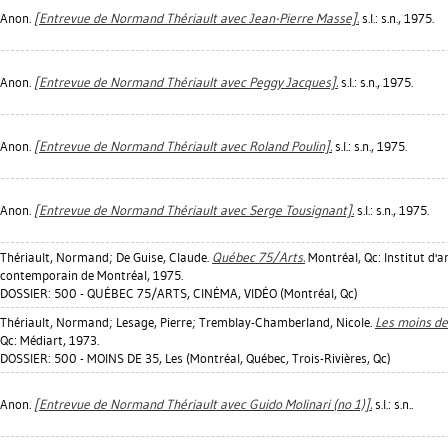
Anon.
[Entrevue de Normand Thériault avec Jean-Pierre Masse].
s.l.: s.n., 1975.
Anon.
[Entrevue de Normand Thériault avec Peggy Jacques].
s.l.: s.n., 1975.
Anon.
[Entrevue de Normand Thériault avec Roland Poulin].
s.l.: s.n., 1975.
Anon.
[Entrevue de Normand Thériault avec Serge Tousignant].
s.l.: s.n., 1975.
Thériault, Normand
;
De Guise, Claude
.
Québec 75/Arts.
Montréal, Qc: Institut d'a
contemporain de Montréal, 1975.
DOSSIER: 500 - QUÉBEC 75/ARTS, CINÉMA, VIDÉO (Montréal, Qc)
Thériault, Normand
;
Lesage, Pierre
;
Tremblay-Chamberland, Nicole
.
Les moins de
Qc: Médiart, 1973.
DOSSIER: 500 - MOINS DE 35, Les (Montréal, Québec, Trois-Rivières, Qc)
Anon.
[Entrevue de Normand Thériault avec Guido Molinari (no 1)].
s.l.: s.n..