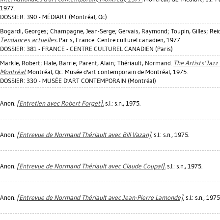
1977.
DOSSIER: 390 - MÉDIART (Montréal, Qc)
Bogardi, Georges
;
Champagne, Jean-Serge
;
Gervais, Raymond
;
Toupin, Gilles
;
Reid
Tendances actuelles.
Paris, France: Centre culturel canadien, 1977.
DOSSIER: 381 - FRANCE - CENTRE CULTUREL CANADIEN (Paris)
Markle, Robert
;
Hale, Barrie
;
Parent, Alain
;
Thériault, Normand
.
The Artists' Jazz
Montréal.
Montréal, Qc: Musée d'art contemporain de Montréal, 1975.
DOSSIER: 330 - MUSÉE D'ART CONTEMPORAIN (Montréal)
Anon.
[Entretien avec Robert Forget].
s.l.: s.n., 1975.
Anon.
[Entrevue de Normand Thériault avec Bill Vazan].
s.l.: s.n., 1975.
Anon.
[Entrevue de Normand Thériault avec Claude Coupal].
s.l.: s.n., 1975.
Anon.
[Entrevue de Normand Thériault avec Jean-Pierre Lamonde].
s.l.: s.n., 1975