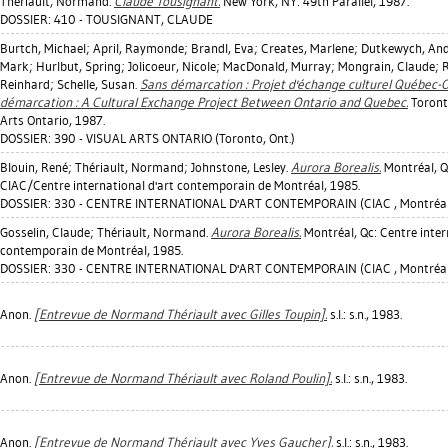
Thériault, Normand
.
Claude Tousignant.
New York, NY: 49th Parallel, 1987.
DOSSIER: 410 - TOUSIGNANT, CLAUDE
Burtch, Michael
;
April, Raymonde
;
Brandl, Eva
;
Creates, Marlene
;
Dutkewych, An
Mark
;
Hurlbut, Spring
;
Jolicoeur, Nicole
;
MacDonald, Murray
;
Mongrain, Claude
;
R
Reinhard
;
Schelle, Susan
.
Sans démarcation : Projet d'échange culturel Québec-
démarcation : A Cultural Exchange Project Between Ontario and Quebec.
Toronto
Arts Ontario, 1987.
DOSSIER: 390 - VISUAL ARTS ONTARIO (Toronto, Ont.)
Blouin, René
;
Thériault, Normand
;
Johnstone, Lesley
.
Aurora Borealis.
Montréal, Q
CIAC/Centre international d'art contemporain de Montréal, 1985.
DOSSIER: 330 - CENTRE INTERNATIONAL D'ART CONTEMPORAIN (CIAC , Montréal
Gosselin, Claude
;
Thériault, Normand
.
Aurora Borealis.
Montréal, Qc: Centre inter
contemporain de Montréal, 1985.
DOSSIER: 330 - CENTRE INTERNATIONAL D'ART CONTEMPORAIN (CIAC , Montréal
Anon.
[Entrevue de Normand Thériault avec Gilles Toupin].
s.l.: s.n., 1983.
Anon.
[Entrevue de Normand Thériault avec Roland Poulin].
s.l.: s.n., 1983.
Anon.
[Entrevue de Normand Thériault avec Yves Gaucher].
s.l.: s.n., 1983.