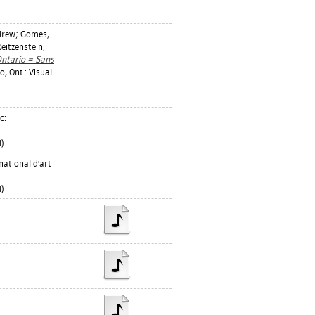
drew
;
Gomes,
eitzenstein,
Ontario = Sans
, Ont.: Visual
c:
)
national d'art
)