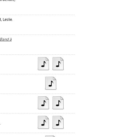
, Leslie
.
 Band à
.