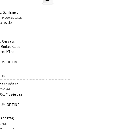
k
;
Schlesier,
ère qui se noie
arts de
;
Gervais,
;
Rinke, Klaus
.
tréal/The
EUM OF FINE
Arts
tian
;
Béland,
ucio de
 Qc: Musée des
EUM OF FINE
 Annette
;
tres
Parachute,