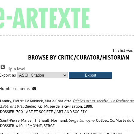
This list wa
BROWSE BY CRITIC/CURATOR/HISTORIAN
Up a level
Export as
Number of items:
39
.
Landry, Pierre
;
De Koninck, Marie-Charlotte
.
Déclics art et société : Le Québec d
1960 et 1970.
Québec, Qc: Musée de la civilisation, 1999.
DOSSIER: 700 - ART ET SOCIÉTÉ / ART AND SOCIETY
Saint-Pierre, Marcel
;
Thériault, Normand
.
Serge Lemoyne.
Québec, Qc: Musée du Q
DOSSIER: 410 - LEMOYNE, SERGE