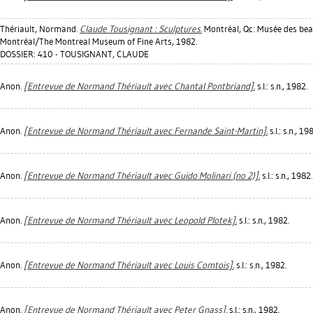
Thériault, Normand
.
Claude Tousignant : Sculptures.
Montréal, Qc: Musée des bea
Montréal/The Montreal Museum of Fine Arts, 1982.
DOSSIER: 410 - TOUSIGNANT, CLAUDE
Anon.
[Entrevue de Normand Thériault avec Chantal Pontbriand].
s.l.: s.n., 1982.
Anon.
[Entrevue de Normand Thériault avec Fernande Saint-Martin].
s.l.: s.n., 19
Anon.
[Entrevue de Normand Thériault avec Guido Molinari (no 2)].
s.l.: s.n., 1982.
Anon.
[Entrevue de Normand Thériault avec Leopold Plotek].
s.l.: s.n., 1982.
Anon.
[Entrevue de Normand Thériault avec Louis Comtois].
s.l.: s.n., 1982.
Anon.
[Entrevue de Normand Thériault avec Peter Gnass].
s.l.: s.n., 1982.