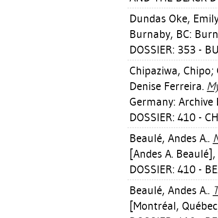
Dundas Oke, Emil
Burnaby, BC: Burna
DOSSIER: 353 - B
Chipaziwa, Chipo
;
Denise Ferreira
.
My
Germany: Archive 
DOSSIER: 410 - C
Beaulé, Andes A.
.
N
[Andes A. Beaulé],
DOSSIER: 410 - B
Beaulé, Andes A.
.
T
[Montréal, Québec]