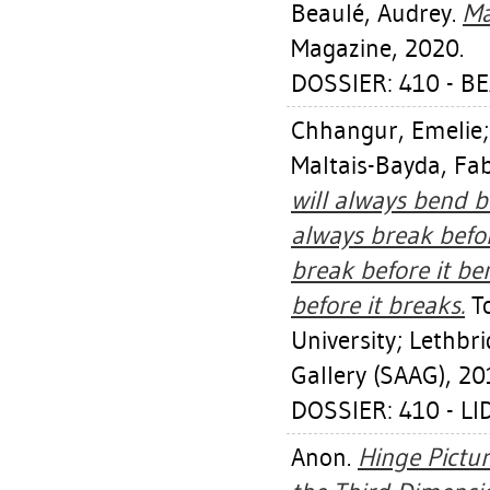
Beaulé, Audrey
.
Ma
Magazine, 2020.
DOSSIER: 410 - B
Chhangur, Emelie
Maltais-Bayda, Fa
will always bend be
always break befor
break before it be
before it breaks.
To
University; Lethbr
Gallery (SAAG), 20
DOSSIER: 410 - L
Anon.
Hinge Pictu