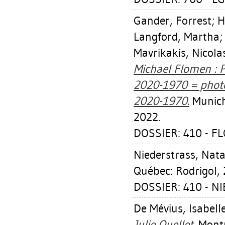
Gander, Forrest
;
H
Langford, Martha
Mavrikakis, Nicola
Michael Flomen :
2020-1970 = phot
2020-1970.
Munich
2022.
DOSSIER: 410 - F
Niederstrass, Nat
Québec: Rodrigol, 
DOSSIER: 410 - 
De Mévius, Isabell
Julie Ouellet.
Montr