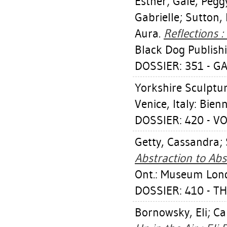
Esther
;
Gale, Pegg
Gabrielle
;
Sutton,
Aura
.
Reflections :
Black Dog Publishi
DOSSIER: 351 - GA
Yorkshire Sculptu
Venice, Italy: Bien
DOSSIER: 420 - 
Getty, Cassandra
;
Abstraction to Abst
Ont.: Museum Lon
DOSSIER: 410 - T
Bornowsky, Eli
;
Ca