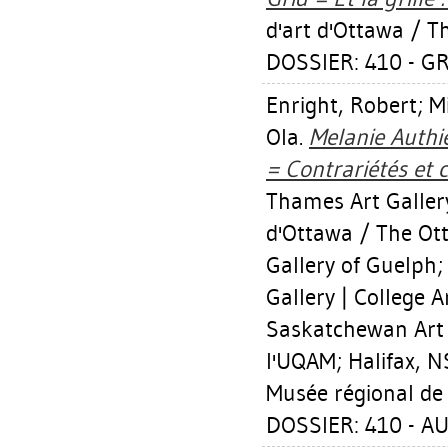
d'art d'Ottawa / T
DOSSIER: 410 - G
Enright, Robert
;
M
Ola
.
Melanie Authi
= Contrariétés et 
Thames Art Gallery
d'Ottawa / The Ott
Gallery of Guelph;
Gallery | College A
Saskatchewan Art C
l'UQAM; Halifax, N
Musée régional de
DOSSIER: 410 - A