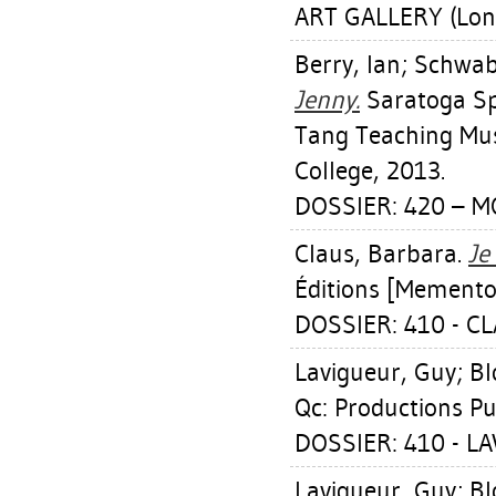
ART GALLERY (Lon
Berry, Ian
;
Schwab
Jenny.
Saratoga Sp
Tang Teaching Mus
College, 2013.
DOSSIER: 420 – M
Claus, Barbara
.
Je
Éditions [Memento
DOSSIER: 410 - C
Lavigueur, Guy
;
Bl
Qc: Productions Pu
DOSSIER: 410 - L
Lavigueur, Guy
;
Bl