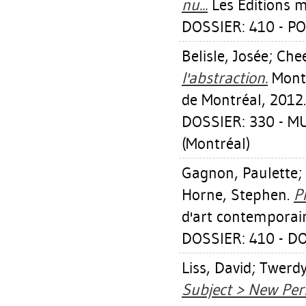
nu...
Les Éditions m
DOSSIER: 410 - P
Belisle, Josée
;
Che
l'abstraction.
Montr
de Montréal, 2012.
DOSSIER: 330 - 
(Montréal)
Gagnon, Paulette
;
Horne, Stephen
.
P
d'art contemporai
DOSSIER: 410 - D
Liss, David
;
Twerdy
Subject > New Pers