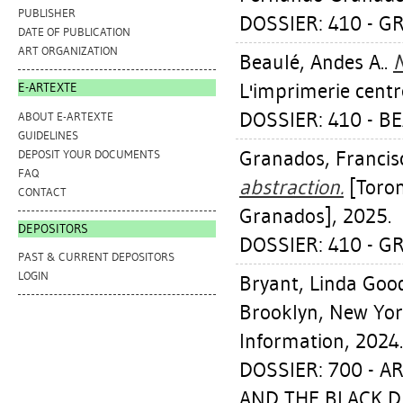
PUBLISHER
DOSSIER: 410 - 
DATE OF PUBLICATION
ART ORGANIZATION
Beaulé, Andes A.
.
N
L'imprimerie centre
E-ARTEXTE
DOSSIER: 410 - B
ABOUT E-ARTEXTE
GUIDELINES
Granados, Franci
DEPOSIT YOUR DOCUMENTS
FAQ
abstraction.
[Toron
CONTACT
Granados], 2025.
DEPOSITORS
DOSSIER: 410 - 
PAST & CURRENT DEPOSITORS
LOGIN
Bryant, Linda Goo
Brooklyn, New York
Information, 2024.
DOSSIER: 700 - A
AND THE BLACK D