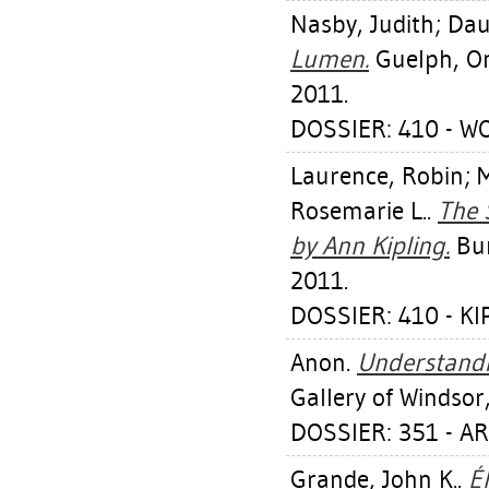
Nasby, Judith
;
Dau
Lumen.
Guelph, On
2011.
DOSSIER: 410 - W
Laurence, Robin
;
M
Rosemarie L.
.
The 
by Ann Kipling.
Bur
2011.
DOSSIER: 410 - K
Anon.
Understandi
Gallery of Windsor
DOSSIER: 351 - A
Grande, John K.
.
É