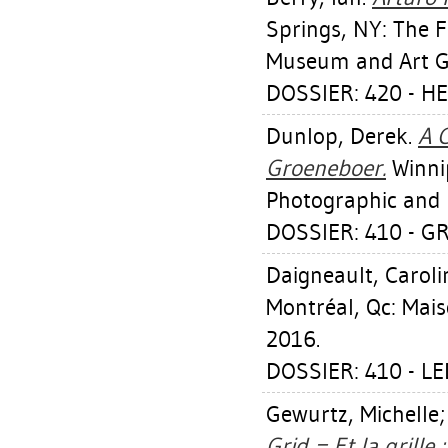
Springs, NY: The 
Museum and Art Ga
DOSSIER: 420 - 
Dunlop, Derek
.
A 
Groeneboer.
Winnip
Photographic and D
DOSSIER: 410 - 
Daigneault, Caroli
Montréal, Qc: Mais
2016.
DOSSIER: 410 - L
Gewurtz, Michelle
Grid = Et la grille