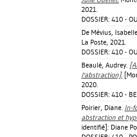
2021.
DOSSIER: 410 - OU
De Mévius, Isabell
La Poste, 2021.
DOSSIER: 410 - OU
Beaulé, Audrey
.
[A
l'abstraction].
[Mon
2020.
DOSSIER: 410 - B
Poirier, Diane
.
In-f
abstraction et hyp
identifié]: Diane Po