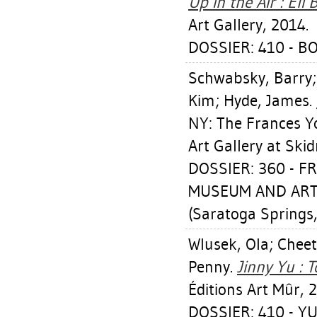
Up in the Air : Eli
Art Gallery, 2014.
DOSSIER: 410 - B
Schwabsky, Barry
Kim
;
Hyde, James
.
NY: The Frances 
Art Gallery at Ski
DOSSIER: 360 - 
MUSEUM AND ART
(Saratoga Springs
Wlusek, Ola
;
Cheet
Penny
.
Jinny Yu : T
Éditions Art Mûr, 
DOSSIER: 410 - YU