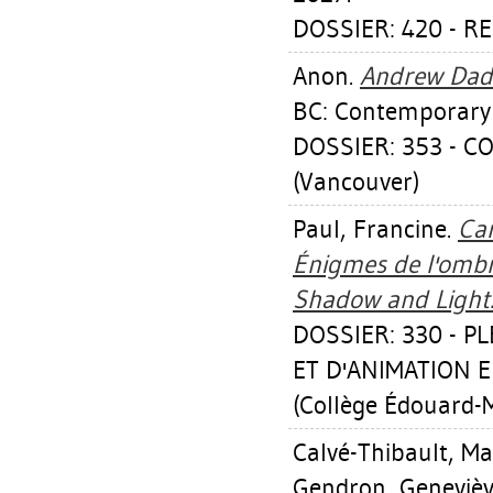
DOSSIER: 420 - R
Anon.
Andrew Dads
BC: Contemporary 
DOSSIER: 353 - 
(Vancouver)
Paul, Francine
.
Car
Énigmes de l'ombr
Shadow and Light
DOSSIER: 330 - P
ET D'ANIMATION 
(Collège Édouard-M
Calvé-Thibault, M
Gendron, Geneviè