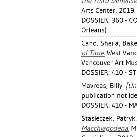
the Third Dimensi
Arts Center, 2019.
DOSSIER: 360 - 
Orleans)
Cano, Sheila
;
Bake
of Time.
West Vanco
Vancouver Art Mu
DOSSIER: 410 - S
Mavreas, Billy
.
[Unt
publication not ide
DOSSIER: 410 - M
Stasieczek, Patryk
Macchiagodena.
Mo