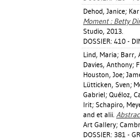
Dehod, Janice
;
Kar
Moment : Betty Di
Studio, 2013.
DOSSIER: 410 - D
Lind, Maria
;
Barr, 
Davies, Anthony
;
F
Houston, Joe
;
Jame
Lütticken, Sven
;
M
Gabriel
;
Quéloz, C
Irit
;
Schapiro, Mey
and et alii.
Abstrac
Art Gallery; Cambr
DOSSIER: 381 - 