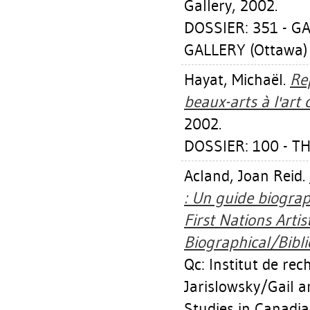
Gallery, 2002.
DOSSIER: 351 - G
GALLERY (Ottawa)
Hayat, Michaël
.
Re
beaux-arts à l'art
2002.
DOSSIER: 100 - T
Acland, Joan Reid
.
: Un guide biogra
First Nations Artis
Biographical/Bibli
Qc: Institut de re
Jarislowsky/Gail a
Studies in Canadia