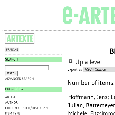
B
FRANÇAIS
SEARCH
Up a level
Export as
ADVANCED SEARCH
Number of items
BROWSE BY
Hoffmann, Jens
;
L
ARTIST
AUTHOR
Julian
;
Rattemeyer,
CRITIC/CURATOR/HISTORIAN
Michele
;
Fitzsimmo
ITEM TYPE