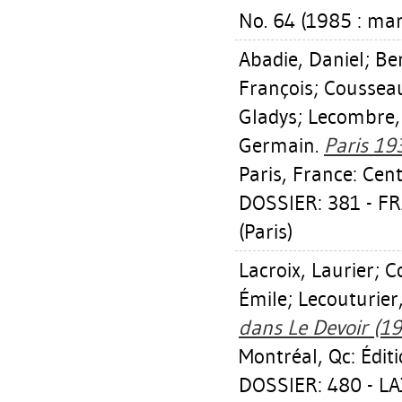
No. 64 (1985 : mar
Abadie, Daniel
;
Ber
François
;
Cousseau
Gladys
;
Lecombre, 
Germain
.
Paris 19
Paris, France: Ce
DOSSIER: 381 - 
(Paris)
Lacroix, Laurier
;
Co
Émile
;
Lecouturier
dans Le Devoir (195
Montréal, Qc: Édit
DOSSIER: 480 - LA