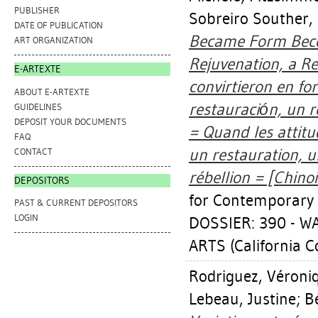
PUBLISHER
Sobreiro Souther, 
DATE OF PUBLICATION
Became Form Becom
ART ORGANIZATION
Rejuvenation, a Re
E-ARTEXTE
convirtieron en fo
ABOUT E-ARTEXTE
restauración, un 
GUIDELINES
DEPOSIT YOUR DOCUMENTS
= Quand les attitu
FAQ
un restauration, 
CONTACT
rébellion = [Chinoi
DEPOSITORS
for Contemporary 
PAST & CURRENT DEPOSITORS
LOGIN
DOSSIER: 390 - 
ARTS (California C
Rodriguez, Véroni
Lebeau, Justine
;
B