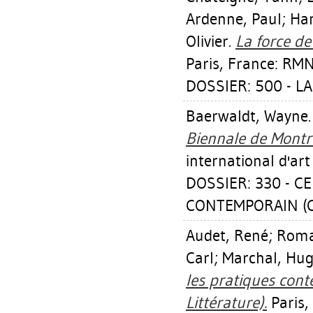
Ardenne, Paul
;
Ha
Olivier
.
La force de 
Paris, France: RMN
DOSSIER: 500 - LA
Baerwaldt, Wayne
Biennale de Montr
international d'ar
DOSSIER: 330 - C
CONTEMPORAIN (CI
Audet, René
;
Roma
Carl
;
Marchal, Hu
les pratiques cont
Littérature).
Paris,