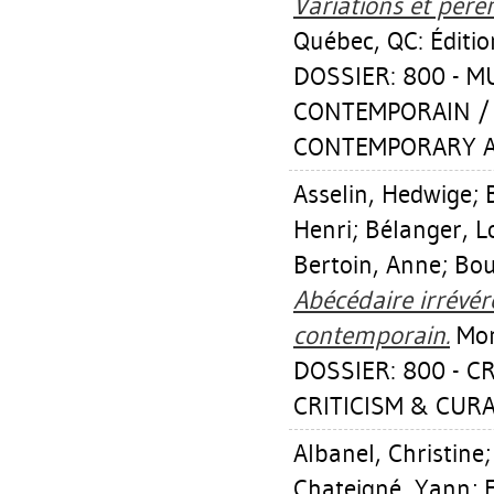
Variations et pér
Québec, QC: Éditi
DOSSIER: 800 - 
CONTEMPORAIN /
CONTEMPORARY 
Asselin, Hedwige
;
Henri
;
Bélanger, L
Bertoin, Anne
;
Bou
Abécédaire irrévér
contemporain.
Mont
DOSSIER: 800 - C
CRITICISM & CUR
Albanel, Christine
Chateigné, Yann
;