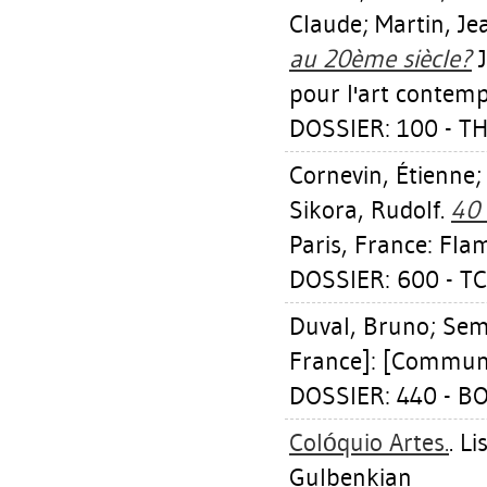
Claude
;
Martin, J
au 20ème siècle?
J
pour l'art contempo
DOSSIER: 100 - T
Cornevin, Étienne
Sikora, Rudolf
.
40 
Paris, France: Fl
DOSSIER: 600 - 
Duval, Bruno
;
Semi
France]: [Commun
DOSSIER: 440 - B
Colóquio Artes.
. L
Gulbenkian