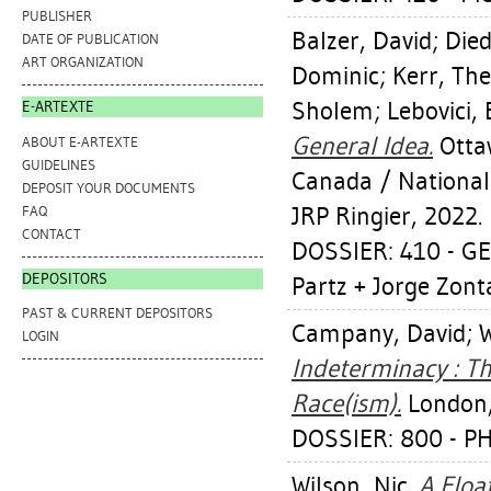
PUBLISHER
Balzer, David
;
Died
DATE OF PUBLICATION
ART ORGANIZATION
Dominic
;
Kerr, Th
Sholem
;
Lebovici, 
E-ARTEXTE
General Idea.
Ottaw
ABOUT E-ARTEXTE
GUIDELINES
Canada / National 
DEPOSIT YOUR DOCUMENTS
JRP Ringier, 2022.
FAQ
CONTACT
DOSSIER: 410 - GE
DEPOSITORS
Partz + Jorge Zonta
PAST & CURRENT DEPOSITORS
Campany, David
;
LOGIN
Indeterminacy : T
Race(ism).
London,
DOSSIER: 800 - 
Wilson, Nic
.
A Floa