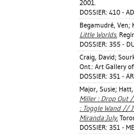
2001.
DOSSIER: 410 - A
Begamudré, Ven
;
Little Worlds.
Regin
DOSSIER: 355 - D
Craig, David
;
Sourk
Ont.: Art Gallery o
DOSSIER: 351 - A
Major, Susie
;
Hatt
Miller : Drop Out 
: Toggle Wand // J
Miranda July.
Toron
DOSSIER: 351 - M