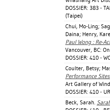
Whashang Art Distr
DOSSIER: 383 - T
(Taipei)
Chui, Mo-Ling
;
Sag
Daina
;
Henry, Kar
Paul Wong : Re-Act 
Vancouver, BC: On
DOSSIER: 410 - W
Coulter, Betsy
;
Mas
Performance Sites 
Art Gallery of Win
DOSSIER: 410 - U
Beck, Sarah
.
Sarah