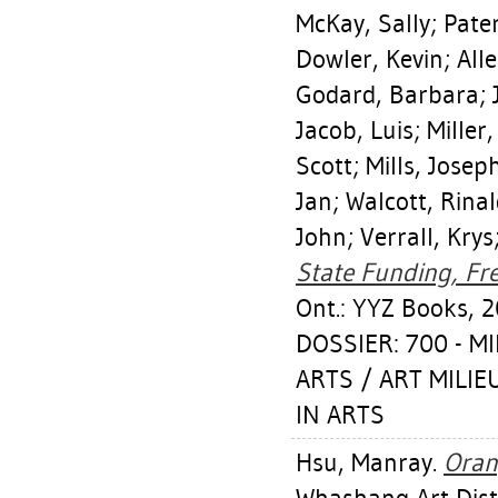
McKay, Sally
;
Pate
Dowler, Kevin
;
All
Godard, Barbara
;
Jacob, Luis
;
Miller
Scott
;
Mills, Josep
Jan
;
Walcott, Rina
John
;
Verrall, Krys
State Funding, Fre
Ont.: YYZ Books, 2
DOSSIER: 700 - M
ARTS / ART MILI
IN ARTS
Hsu, Manray
.
Oran