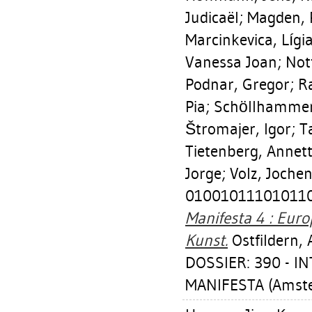
Judicaël
;
Magden, 
Marcinkevica, Lígi
Vanessa Joan
;
Nott
Podnar, Gregor
;
R
Pia
;
Schöllhammer
Štromajer, Igor
;
T
Tietenberg, Annet
Jorge
;
Volz, Joche
010010111010110
Manifesta 4 : Euro
Kunst.
Ostfildern, 
DOSSIER: 390 - 
MANIFESTA (Amste