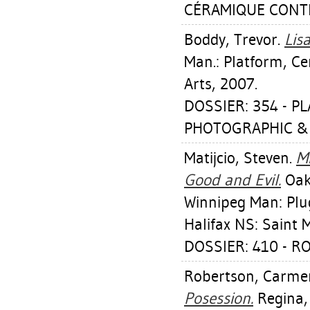
CÉRAMIQUE CONTE
Boddy, Trevor
.
Lis
Man.: Platform, Ce
Arts, 2007.
DOSSIER: 354 - P
PHOTOGRAPHIC & D
Matijcio, Steven
.
M
Good and Evil.
Oakv
Winnipeg Man: Plug
Halifax NS: Saint M
DOSSIER: 410 - 
Robertson, Carme
Posession.
Regina, 