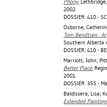
Phony.
Lethbridge,
2002.
DOSSIER: 410 - S
Osborne, Catherin
Tom Bendtsen : A
Southern Alberta A
DOSSIER: 410 - 
Marriott, John
;
Pit
Better Place.
Regin
2001.
DOSSIER: 355 - M
Baldissera, Lisa
;
K
Extended Painting 