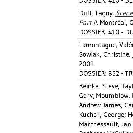
DOSSIER: 410 - B
Duff, Tagny
.
Scene
Part II.
Montréal, Q
DOSSIER: 410 - D
Lamontagne, Valér
Sowiak, Christine
.
2001.
DOSSIER: 352 - TR
Reinke, Steve
;
Tay
Gary
;
Moumblow, 
Andrew James
;
Ca
Kuchar, George
;
H
Marchessault, Jan