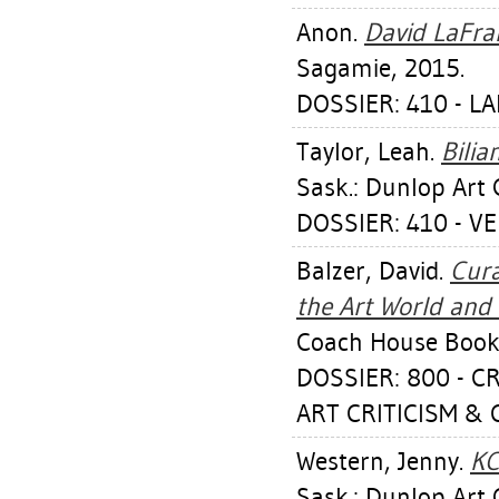
Anon.
David LaFran
Sagamie, 2015.
DOSSIER: 410 - L
Taylor, Leah
.
Bilia
Sask.: Dunlop Art 
DOSSIER: 410 - V
Balzer, David
.
Cura
the Art World and 
Coach House Book
DOSSIER: 800 - C
ART CRITICISM &
Western, Jenny
.
KC
Sask.: Dunlop Art 