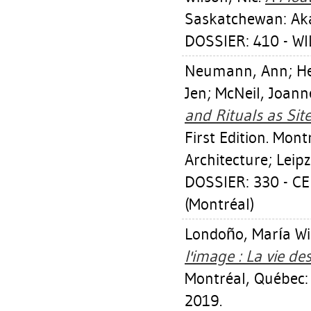
Saskatchewan: Aka
DOSSIER: 410 - W
Neumann, Ann
;
He
Jen
;
McNeil, Joann
and Rituals as Site
First Edition. Mon
Architecture; Leip
DOSSIER: 330 - 
(Montréal)
Londoño, María Wi
l'image : La vie de
Montréal, Québec:
2019.