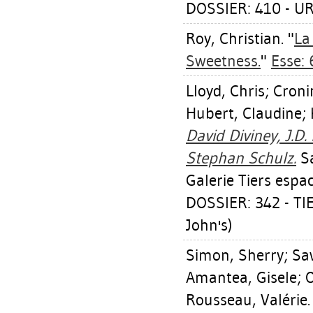
DOSSIER: 410 - 
Roy, Christian
. "
La
Sweetness.
"
Esse: 
Lloyd, Chris
;
Croni
Hubert, Claudine
;
David Diviney, J.D
Stephan Schulz.
Sa
Galerie Tiers espa
DOSSIER: 342 - TI
John's)
Simon, Sherry
;
Sa
Amantea, Gisele
;
O
Rousseau, Valérie