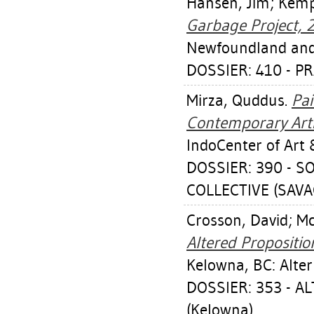
Hansen, Jim
;
Kemp
Garbage Project, 
Newfoundland and
DOSSIER: 410 - P
Mirza, Quddus
.
Pai
Contemporary Arti
IndoCenter of Art 
DOSSIER: 390 - S
COLLECTIVE (SAVAC
Crosson, David
;
Mc
Altered Propositio
Kelowna, BC: Alter
DOSSIER: 353 - A
(Kelowna)