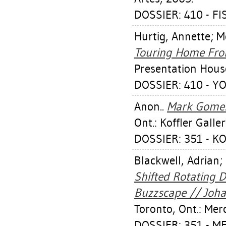
DOSSIER: 410 - F
Hurtig, Annette
;
M
Touring Home Fro
Presentation House
DOSSIER: 410 - Y
Anon..
Mark Gomes,
Ont.: Koffler Galle
DOSSIER: 351 - K
Blackwell, Adrian
;
Shifted Rotating 
Buzzscape // Johan
Toronto, Ont.: Mer
DOSSIER: 351 - M