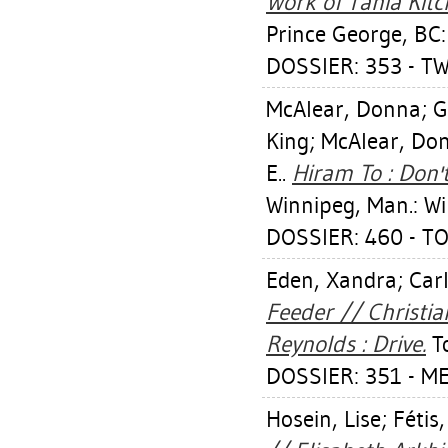
Work of Tania Kitc
Prince George, BC:
DOSSIER: 353 - T
McAlear, Donna
;
G
King
;
McAlear, Do
E.
.
Hiram To : Don'
Winnipeg, Man.: Wi
DOSSIER: 460 - T
Eden, Xandra
;
Car
Feeder // Christia
Reynolds : Drive.
To
DOSSIER: 351 - M
Hosein, Lise
;
Fétis