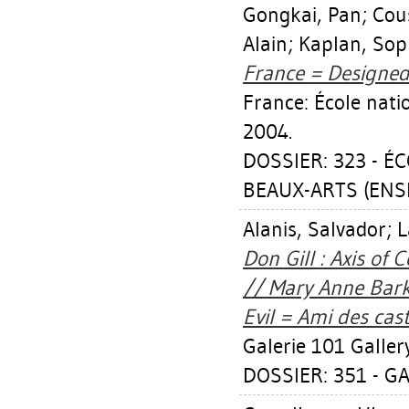
Gongkai, Pan
;
Cou
Alain
;
Kaplan, Sop
France = Designed
France: École nati
2004.
DOSSIER: 323 - 
BEAUX-ARTS (ENSB-
Alanis, Salvador
;
L
Don Gill : Axis of
// Mary Anne Barkh
Evil = Ami des cas
Galerie 101 Galler
DOSSIER: 351 - GA