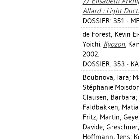
// Elisabeth Arkhi
Allard : Light Duct.
DOSSIER: 351 - M
de Forest, Kevin Ei-
Yoichi
.
Kyozon.
Kam
2002.
DOSSIER: 353 - K
Boubnova, Iara
;
M
Stéphanie Moisdo
Clausen, Barbara
Faldbakken, Matia
Fritz, Martin
;
Geye
Davide
;
Greschner,
Hoffmann, Jens
;
K