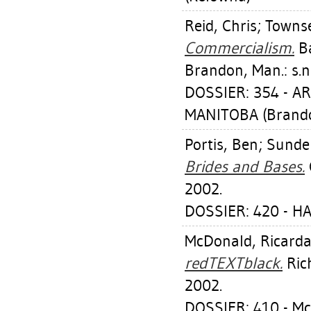
Reid, Chris
;
Townse
Commercialism.
Ba
Brandon, Man.: s.n
DOSSIER: 354 - 
MANITOBA (Brand
Portis, Ben
;
Sundel
Brides and Bases.
2002.
DOSSIER: 420 - H
McDonald, Ricard
redTEXTblack.
Ric
2002.
DOSSIER: 410 - 