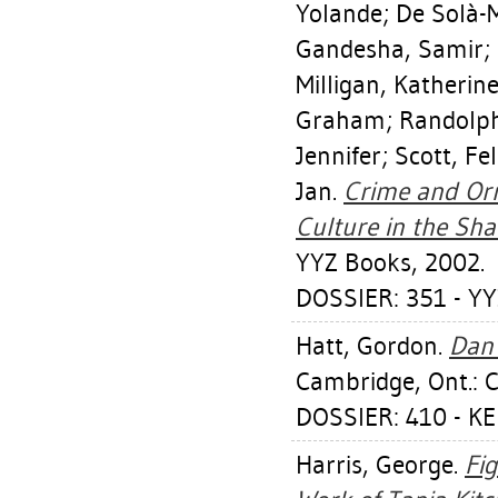
Yolande
;
De Solà-M
Gandesha, Samir
;
Milligan, Katherin
Graham
;
Randolph
Jennifer
;
Scott, Fel
Jan
.
Crime and Orn
Culture in the Sha
YYZ Books, 2002.
DOSSIER: 351 - YY
Hatt, Gordon
.
Dan 
Cambridge, Ont.: C
DOSSIER: 410 - 
Harris, George
.
Fig