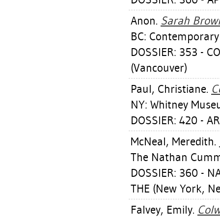
Anon.
Sarah Brown
BC: Contemporary 
DOSSIER: 353 - 
(Vancouver)
Paul, Christiane
.
C
NY: Whitney Museu
DOSSIER: 420 - A
McNeal, Meredith
.
The Nathan Cummi
DOSSIER: 360 - 
THE (New York, N
Falvey, Emily
.
Colw