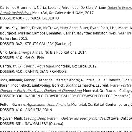
Carton de Grammont, Nuria
;
Leblanc, Véronique
;
De Blois, Ariane
.
Gilberto Esparz
Autofotosintéticas.
Montréal, Qc: Galerie de l'UQAM, 2017.
DOSSIER: 430 - ESPARZA, GILBERTO
Burns, Kay
;
Hoffos, David
;
McTrowe, Mary-Anne
;
Suter, Ryan
;
Platt, Liss
;
Macmill
Bourgeois, Mireille
;
Campbell, Jennifer
;
Carrier, Jacynthe
;
Johnston, Wes
.
Heat Wa
Gallery Inc, 2015.
DOSSIER: 342 - STRUTS GALLERY (Sackville)
Ghio, Lena
.
Emerge Art.
s.l.: Nu Isis Publications, 2014.
DOSSIER: 410 - GHIO, LENA
Cantin, J.f.
.
J.F. Cantin : Aquatique.
Montréal, Qc: Circa, 2012.
DOSSIER: 410 - CANTIN, JEAN-FRANÇOIS
Joos, Julianna
;
Money, Catherine
;
Pearce, Sandra
;
Quintela, Paula
;
Roberts, Jude
;
Karen
;
Moon-Back, Eunkyoung
;
Borrick, Judith
;
Lamarche, Laurent
.
Water Portra
Quebec = Portraits d'eau : Québec et Queensland.
Montréal, Qc: Dawson College,
DOSSIER: 330 - WARREN G. FLOWERS GALLERY OF DAWSON COLLEGE (Montréal)
Fulton, Gwynne
.
Aquacades : John Ancheta.
Montréal, Qc: Battat Contemporary, 
DOSSIER: 410 - ANCHETA, JOHN
Nguyen, Minh
.
Leaving Deep Water = Quitter les eaux profondes.
Ottawa, Ont.: S
DOSSIER: 351 - SAW GALLERY (Ottawa)