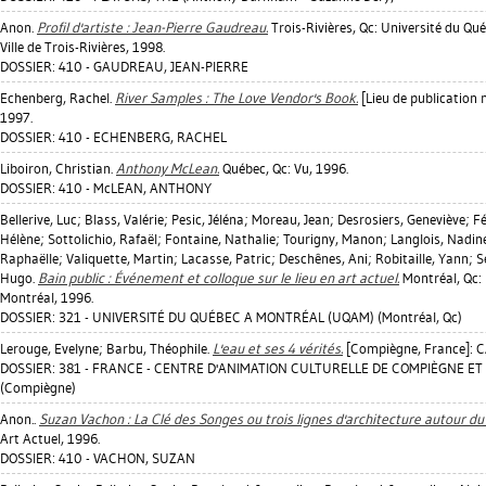
Anon.
Profil d'artiste : Jean-Pierre Gaudreau.
Trois-Rivières, Qc: Université du Québ
Ville de Trois-Rivières, 1998.
DOSSIER: 410 - GAUDREAU, JEAN-PIERRE
Echenberg, Rachel
.
River Samples : The Love Vendor's Book.
[Lieu de publication n
1997.
DOSSIER: 410 - ECHENBERG, RACHEL
Liboiron, Christian
.
Anthony McLean.
Québec, Qc: Vu, 1996.
DOSSIER: 410 - McLEAN, ANTHONY
Bellerive, Luc
;
Blass, Valérie
;
Pesic, Jéléna
;
Moreau, Jean
;
Desrosiers, Geneviève
;
Fé
Hélène
;
Sottolichio, Rafaël
;
Fontaine, Nathalie
;
Tourigny, Manon
;
Langlois, Nadin
Raphaëlle
;
Valiquette, Martin
;
Lacasse, Patric
;
Deschênes, Ani
;
Robitaille, Yann
;
S
Hugo
.
Bain public : Événement et colloque sur le lieu en art actuel.
Montréal, Qc: 
Montréal, 1996.
DOSSIER: 321 - UNIVERSITÉ DU QUÉBEC A MONTRÉAL (UQAM) (Montréal, Qc)
Lerouge, Evelyne
;
Barbu, Théophile
.
L'eau et ses 4 vérités.
[Compiègne, France]: C
DOSSIER: 381 - FRANCE - CENTRE D'ANIMATION CULTURELLE DE COMPIÈGNE ET 
(Compiègne)
Anon..
Suzan Vachon : La Clé des Songes ou trois lignes d'architecture autour du 
Art Actuel, 1996.
DOSSIER: 410 - VACHON, SUZAN