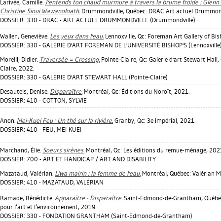
Larivée, Camille
.
J'entends ton chaud murmure à travers la brume froide : Glenn
Christine Sioui Wawanoloath.
Drummondville, Québec: DRAC Art actuel Drummond
DOSSIER: 330 - DRAC - ART ACTUEL DRUMMONDVILLE (Drummondville)
Wallen, Geneviève
.
Les yeux dans l'eau.
Lennoxville, Qc: Foreman Art Gallery of Bis
DOSSIER: 330 - GALERIE D'ART FOREMAN DE L'UNIVERSITÉ BISHOP'S (Lennoxville
Morelli, Didier
.
Traversée = Crossing.
Pointe-Claire, Qc: Galerie d'art Stewart Hall,
Claire, 2022.
DOSSIER: 330 - GALERIE D'ART STEWART HALL (Pointe-Claire)
Desautels, Denise
.
Disparaître.
Montréal, Qc: Éditions du Noroît, 2021.
DOSSIER: 410 - COTTON, SYLVIE
Anon.
Mei-Kuei Feu : Un thé sur la rivière.
Granby, Qc: 3e impérial, 2021.
DOSSIER: 410 - FEU, MEI-KUEI
Marchand, Élie
.
Soeurs sirènes.
Montréal, Qc: Les éditions du remue-ménage, 202
DOSSIER: 700 - ART ET HANDICAP / ART AND DISABILITY
Mazataud, Valérian
.
Liwa mairin : la femme de l'eau.
Montréal, Québec: Valérian 
DOSSIER: 410 - MAZATAUD, VALÉRIAN
Ramade, Bénédicte
.
Apparaître - Disparaître.
Saint-Edmond-de-Grantham, Québe
pour l’art et l’environnement, 2019.
DOSSIER: 330 - FONDATION GRANTHAM (Saint-Edmond-de-Grantham)