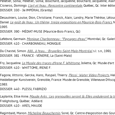
Pelletier, Sonia
;
Pelletier, Sonia
;
Bouchard, Jacqueline
;
Bouchard, Jacqueline
;
Alai
Cisneros, Domingo
.
L'art et l'eau : Rencontre continentale.
Québec, Qc: Inter édite
DOSSIER: 330 - 3e IMPÉRIAL (Granby)
Desaulniers, Louise
;
Dion, Christiane
;
Franck, Alain
;
Landry, Marie Thérèse
;
Létou
Daniel
.
Le goût de l'eau : Un thème, treize expositions en Mauricie-Bois-Francs.
N
1995.
DOSSIER: 390 - MÉDIAT-MUSE (Mauricie-Bois-Francs, Qc)
Lefebvre, Germain
.
Monique Charbonneau : "Paysages d'eau".
Montréal, Qc: Galeri
DOSSIER: 410 - CHARBONNEAU, MONIQUE
Du Chastel, Simon
.
Allô... à l'eau... : Bruxelles-Saint-Malo-Montréal.
s.l.: s.n., 1991.
DOSSIER: 381 - FRANCE - VÉNERIE, La (Saint-Malo)
Fry, Jacqueline
.
Le Musée des traces d'Irene F. Whittome.
Joliette, Qc: Musée d'art 
DOSSIER: 410 - WHITTOME, IRENE F.
Fagone, Vittorio
;
Gercke, Hans
;
Raspail, Thierry
.
Plessi : Water Video Projects.
Hei
Heidelberger Kunstverein; Grenoble, France: Musée de Grenoble; Villeneuve D'Asc
1983.
DOSSIER: 440 - PLESSI, FABRIZIO
Laplante, Elise Anne
.
Maude Arès : Les grenouilles seront là. Elles onduleront la t
Frelighsburg, Québec: Adélard.
DOSSIER: 410 - ARÈS, MAUDE
Regimbald, Manon
.
Micheline Beauchemin.
Sorel, Qc: Centre d'exposition des Gou