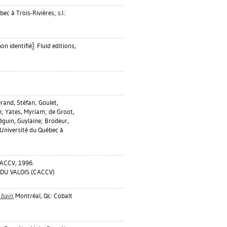
ec à Trois-Rivières; s.l.:
on identifié]: Fluid editions,
rand, Stéfan
;
Goulet,
e
;
Yates, Myriam
;
de Groot,
éguin, Guylaine
;
Brodeur,
Université du Québec à
ACCV, 1996.
DU VALOIS (CACCV)
bain.
Montréal, Qc: Cobalt