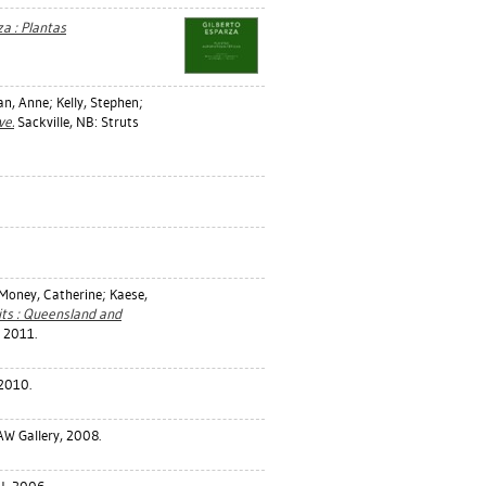
a : Plantas
an, Anne
;
Kelly, Stephen
;
ve.
Sackville, NB: Struts
Money, Catherine
;
Kaese,
its : Queensland and
 2011.
2010.
AW Gallery, 2008.