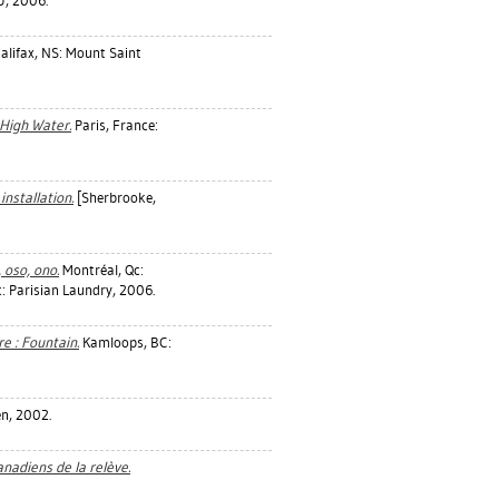
U, 2006.
alifax, NS: Mount Saint
 High Water.
Paris, France:
installation.
[Sherbrooke,
 oso, ono.
Montréal, Qc:
: Parisian Laundry, 2006.
 : Fountain.
Kamloops, BC:
en, 2002.
anadiens de la relève.