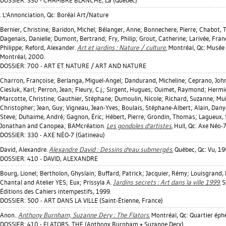
DOSSIER: 330 - CHAMBRE BLANCHE, La (Québec)
. L'Annonciation, Qc: Boréal Art/Nature
Bernier, Christine
;
Baridon, Michel
;
Bélanger, Anne
;
Bonnechere, Pierre
;
Chabot, 
Dagenais, Danielle
;
Dumont, Bertrand
;
Fry, Philip
;
Grout, Catherine
;
Larivée, Fran
Philippe
;
Reford, Alexander
.
Art et jardins : Nature / culture.
Montréal, Qc: Musée
Montréal, 2000.
DOSSIER: 700 - ART ET NATURE / ART AND NATURE
Charron, Françoise
;
Berlanga, Miguel-Angel
;
Dandurand, Micheline
;
Ceprano, Joh
Ciesluk, Karl
;
Perron, Jean
;
Fleury, C.j.
;
Sirgent, Hugues
;
Ouimet, Raymond
;
Hermic
Marcotte, Christine
;
Gauthier, Stéphane
;
Dumoulin, Nicole
;
Richard, Suzanne
;
Mui
Christopher
;
Jean, Guy
;
Vigneau, Jean-Yves
;
Boulais, Stéphane-Albert
;
Alain, Dany
Steve
;
Duhaime, André
;
Gagnon, Éric
;
Hébert, Pierre
;
Grondin, Thomas
;
Lagueux, 
Jonathan
and Canopea; BAMcréation.
Les gondoles d'artistes.
Hull, Qc: Axe Néo-
DOSSIER: 330 - AXE NÉO-7 (Gatineau)
David, Alexandre
.
Alexandre David : Dessins d'eau submergés.
Québec, Qc: Vu, 19
DOSSIER: 410 - DAVID, ALEXANDRE
Bourg, Lionel
;
Bertholon, Ghyslain
;
Buffard, Patrick
;
Jacquier, Rémy
;
Louisgrand,
Chantal
and Atelier YES; Eux; Prissyla A.
Jardins secrets : Art dans la ville 1999.
S
Éditions des Cahiers intempestifs, 1999.
DOSSIER: 500 - ART DANS LA VILLE (Saint-Étienne, France)
Anon..
Anthony Burnham, Suzanne Dery : The Flators.
Montréal, Qc: Quartier éph
DOSSIER: 410 - FLATORS, THE (Anthony Burnham + Suzanne Dery)