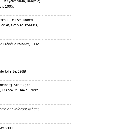
n, Danyèle
;
Alain, Danyèle
;
ur, 1995.
rneau, Louise
;
Robert,
icolet, Qc: Médiat-Muse,
e Frédéric Palardy, 1992.
de Joliette, 1989.
delberg, Allemagne:
q, France: Musée du Nord,
erre et avaleront la Lune.
verneurs.