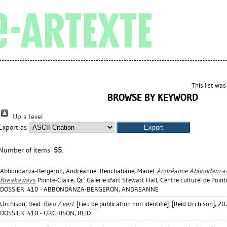
This list wa
BROWSE BY KEYWORD
Up a level
Export as
Number of items:
55
.
Abbondanza-Bergeron, Andréanne
;
Benchabane, Manel
.
Andréanne Abbondanza-B
Breakaways.
Pointe-Claire, Qc: Galerie d'art Stewart Hall, Centre culturel de Point
DOSSIER: 410 - ABBONDANZA-BERGERON, ANDRÉANNE
Urchison, Reid
.
Bleu / vert.
[Lieu de publication non identifié]: [Reid Urchison], 20
DOSSIER: 410 - URCHISON, REID