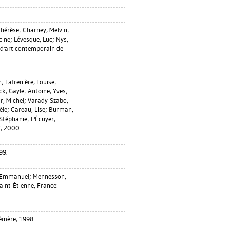
Thérèse
;
Charney, Melvin
;
cine
;
Lévesque, Luc
;
Nys,
 d'art contemporain de
n
;
Lafrenière, Louise
;
k, Gayle
;
Antoine, Yves
;
r, Michel
;
Varady-Szabo,
èle
;
Careau, Lise
;
Burman,
Stéphanie
;
L'Écuyer,
7, 2000.
99.
 Emmanuel
;
Mennesson,
aint-Étienne, France:
émère, 1998.