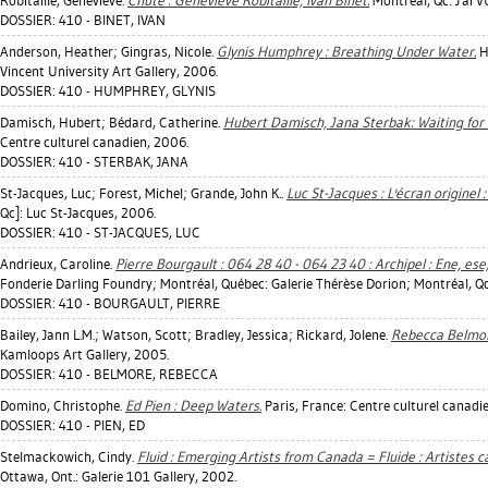
Robitaille, Geneviève
.
Chute : Geneviève Robitaille, Ivan Binet.
Montréal, Qc: J'ai V
DOSSIER: 410 - BINET, IVAN
Anderson, Heather
;
Gingras, Nicole
.
Glynis Humphrey : Breathing Under Water.
H
Vincent University Art Gallery, 2006.
DOSSIER: 410 - HUMPHREY, GLYNIS
Damisch, Hubert
;
Bédard, Catherine
.
Hubert Damisch, Jana Sterbak: Waiting for
Centre culturel canadien, 2006.
DOSSIER: 410 - STERBAK, JANA
St-Jacques, Luc
;
Forest, Michel
;
Grande, John K.
.
Luc St-Jacques : L'écran originel : 
Qc]: Luc St-Jacques, 2006.
DOSSIER: 410 - ST-JACQUES, LUC
Andrieux, Caroline
.
Pierre Bourgault : 064 28 40 - 064 23 40 : Archipel : Ene, ese,
Fonderie Darling Foundry; Montréal, Québec: Galerie Thérèse Dorion; Montréal, Qc
DOSSIER: 410 - BOURGAULT, PIERRE
Bailey, Jann L.M.
;
Watson, Scott
;
Bradley, Jessica
;
Rickard, Jolene
.
Rebecca Belmore
Kamloops Art Gallery, 2005.
DOSSIER: 410 - BELMORE, REBECCA
Domino, Christophe
.
Ed Pien : Deep Waters.
Paris, France: Centre culturel canadi
DOSSIER: 410 - PIEN, ED
Stelmackowich, Cindy
.
Fluid : Emerging Artists from Canada = Fluide : Artistes c
Ottawa, Ont.: Galerie 101 Gallery, 2002.