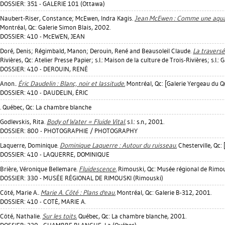
DOSSIER: 351 - GALERIE 101 (Ottawa)
Naubert-Riser, Constance
;
McEwen, Indra Kagis
.
Jean McEwen : Comme une aquare
Montréal, Qc: Galerie Simon Blais, 2002.
DOSSIER: 410 - McEWEN, JEAN
Doré, Denis
;
Régimbald, Manon
;
Derouin, René
and Beausoleil Claude.
La traversé
Rivières, Qc: Atelier Presse Papier; s.l.: Maison de la culture de Trois-Rivières; s.l.:
DOSSIER: 410 - DEROUIN, RENÉ
Anon..
Éric Daudelin : Blanc, noir et lassitude.
Montréal, Qc: [Galerie Yergeau du Qu
DOSSIER: 410 - DAUDELIN, ÉRIC
. Québec, Qc: La chambre blanche
Godlevskis, Rita
.
Body of Water = Fluide Vital.
s.l.: s.n., 2001.
DOSSIER: 800 - PHOTOGRAPHIE / PHOTOGRAPHY
Laquerre, Dominique
.
Dominique Laquerre : Autour du ruisseau.
Chesterville, Qc:
DOSSIER: 410 - LAQUERRE, DOMINIQUE
Brière, Véronique Bellemare
.
Fluidescence.
Rimouski, Qc: Musée régional de Rimou
DOSSIER: 330 - MUSÉE RÉGIONAL DE RIMOUSKI (Rimouski)
Côté, Marie A.
.
Marie A. Côté : Plans d'eau.
Montréal, Qc: Galerie B-312, 2001.
DOSSIER: 410 - COTÉ, MARIE A.
Côté, Nathalie
.
Sur les toits.
Québec, Qc: La chambre blanche, 2001.