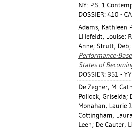
NY: P.S. 1 Contemp
DOSSIER: 410 - C
Adams, Kathleen P
Liliefeldt, Louise
;
R
Anne
;
Strutt, Deb
Performance-Based
States of Becomin
DOSSIER: 351 - YY
De Zegher, M. Cat
Pollock, Griselda
;
Monahan, Laurie J
Cottingham, Laur
Leen
;
De Cauter, L