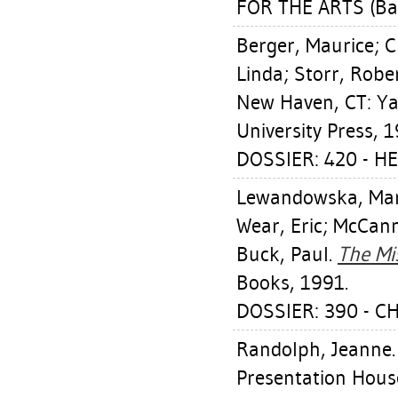
FOR THE ARTS (Ba
Berger, Maurice
;
C
Linda
;
Storr, Robe
New Haven, CT: Yale
University Press, 1
DOSSIER: 420 - H
Lewandowska, Mar
Wear, Eric
;
McCan
Buck, Paul
.
The Mi
Books, 1991.
DOSSIER: 390 - C
Randolph, Jeanne
Presentation House