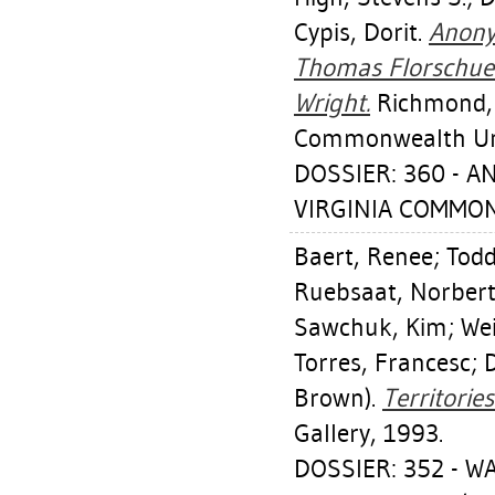
Cypis, Dorit
.
Anony
Thomas Florschuetz
Wright.
Richmond, V
Commonwealth Uni
DOSSIER: 360 - 
VIRGINIA COMMON
Baert, Renee
;
Todd
Ruebsaat, Norber
Sawchuk, Kim
;
Wei
Torres, Francesc
;
Brown).
Territories
Gallery, 1993.
DOSSIER: 352 - W