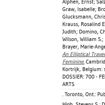
Alphen, Ernst
;
Sal
Graw, Isabelle
;
Br
Glucksmann, Chris
Krauss, Rosalind E
Judith
;
Domino, Ch
Wilson, William S.
;
Brayer, Marie-Ang
An Elliptical Trave
Feminine.
Cambridg
Kortrijk, Belgium: 
DOSSIER: 700 - 
ARTS
. Toronto, Ont.: Pu
High, Stevens S.
;
D