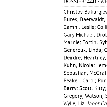
DOSSIER: 440 - W
Christov-Bakargiev
Bures
;
Baerwaldt,
Camhi, Leslie
;
Coll
Gary Michael
;
Drob
Marnie
;
Fortin, Syl
Genereux, Linda
;
G
Deirdre
;
Heartney,
Kuhn, Nicola
;
Leme
Sebastian
;
McGrath
Peaker, Carol
;
Pun
Barry
;
Scott, Kitty
Gregory
;
Watson, 
Wylie, Liz
.
Janet Car