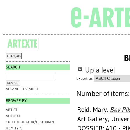
B
FRANÇAIS
SEARCH
Up a level
Export as
ADVANCED SEARCH
Number of items
BROWSE BY
Reid, Mary
.
Bev Pi
ARTIST
AUTHOR
Art Gallery, Univer
CRITIC/CURATOR/HISTORIAN
DOSSIER: 410 - PI
ITEM TYPE