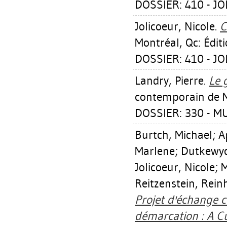
DOSSIER: 410 - J
Jolicoeur, Nicole
.
C
Montréal, Qc: Édit
DOSSIER: 410 - J
Landry, Pierre
.
Le 
contemporain de M
DOSSIER: 330 - M
Burtch, Michael
;
A
Marlene
;
Dutkewy
Jolicoeur, Nicole
;
M
Reitzenstein, Rein
Projet d'échange 
démarcation : A C