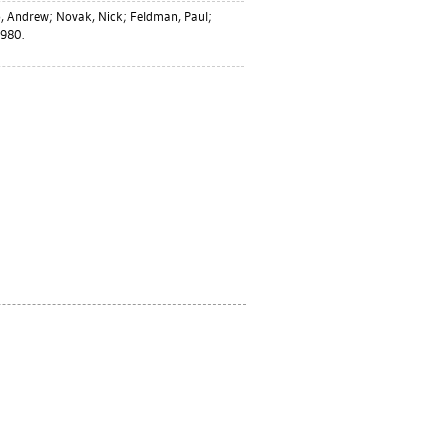
, Andrew
;
Novak, Nick
;
Feldman, Paul
;
1980.