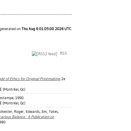
s generated on
Thu Aug 6 01:05:00 2026 UTC
.
RSS
de of Ethics for Original Printmaking.
2e
(Montréal, Qc)
'estampe, 1990.
(Montréal, Qc)
Silvester, Roger
;
Edwards, Jim
;
Yates,
ecarious Balance : A Publication on
990.