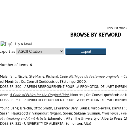
This list wa
BROWSE BY KEYWORD
Up a level
Export as
Number of items:
4
.
Malenfant, Nicole
;
Ste-Marie, Richard
.
Code d'éthique de l'estampe originale = Co
ed. Montréal, Qc: Conseil Québécois de l'Estampe, 2000.
DOSSIER: 390 - ARPRIM REGROUPEMENT POUR LA PROMOTION DE L'ART IMPRIMÉ 
Anon.
A Code of Ethics for the Original Print.
Montréal, Qc: Conseil québécois de l
DOSSIER: 390 - ARPRIM REGROUPEMENT POUR LA PROMOTION DE L'ART IMPRIMÉ 
Young, Jane
;
Breicha, Otto
;
Smith, Lawrence
;
Déry, Louise
;
Wroblewska, Danuta
;
Sarah
;
Hauksdottir, Valgerdur
;
Nygard, Soren
;
Sakane, Susumu
.
Print Voice : Pr
Printmaking and Print Artists.
Edmonton, Alta: The University of Alberta Press, 1
DOSSIER: 321 - UNIVERSITY OF ALBERTA (Edmonton, Alta)