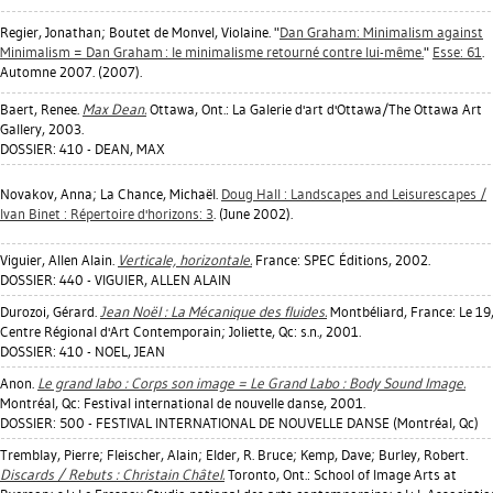
Regier, Jonathan
;
Boutet de Monvel, Violaine
. "
Dan Graham: Minimalism against
Minimalism = Dan Graham : le minimalisme retourné contre lui-même.
"
Esse: 61
.
Automne 2007. (2007).
Baert, Renee
.
Max Dean.
Ottawa, Ont.: La Galerie d'art d'Ottawa/The Ottawa Art
Gallery, 2003.
DOSSIER: 410 - DEAN, MAX
Novakov, Anna
;
La Chance, Michaël
.
Doug Hall : Landscapes and Leisurescapes /
Ivan Binet : Répertoire d'horizons: 3
. (June 2002).
Viguier, Allen Alain
.
Verticale, horizontale.
France: SPEC Éditions, 2002.
DOSSIER: 440 - VIGUIER, ALLEN ALAIN
Durozoi, Gérard
.
Jean Noël : La Mécanique des fluides.
Montbéliard, France: Le 19
Centre Régional d'Art Contemporain; Joliette, Qc: s.n., 2001.
DOSSIER: 410 - NOEL, JEAN
Anon.
Le grand labo : Corps son image = Le Grand Labo : Body Sound Image.
Montréal, Qc: Festival international de nouvelle danse, 2001.
DOSSIER: 500 - FESTIVAL INTERNATIONAL DE NOUVELLE DANSE (Montréal, Qc)
Tremblay, Pierre
;
Fleischer, Alain
;
Elder, R. Bruce
;
Kemp, Dave
;
Burley, Robert
.
Discards / Rebuts : Christain Châtel.
Toronto, Ont.: School of Image Arts at