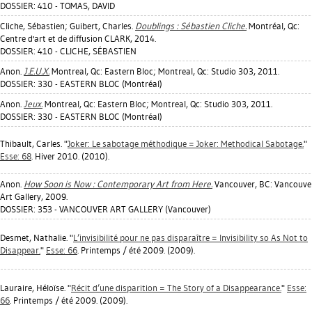
DOSSIER: 410 - TOMAS, DAVID
Cliche, Sébastien
;
Guibert, Charles
.
Doublings : Sébastien Cliche.
Montréal, Qc:
Centre d'art et de diffusion CLARK, 2014.
DOSSIER: 410 - CLICHE, SÉBASTIEN
Anon.
J.E.U.X.
Montreal, Qc: Eastern Bloc; Montreal, Qc: Studio 303, 2011.
DOSSIER: 330 - EASTERN BLOC (Montréal)
Anon.
Jeux.
Montreal, Qc: Eastern Bloc; Montreal, Qc: Studio 303, 2011.
DOSSIER: 330 - EASTERN BLOC (Montréal)
Thibault, Carles
. "
Joker: Le sabotage méthodique = Joker: Methodical Sabotage.
"
Esse: 68
. Hiver 2010. (2010).
Anon.
How Soon is Now : Contemporary Art from Here.
Vancouver, BC: Vancouve
Art Gallery, 2009.
DOSSIER: 353 - VANCOUVER ART GALLERY (Vancouver)
Desmet, Nathalie
. "
L’invisibilité pour ne pas disparaître = Invisibility so As Not to
Disappear.
"
Esse: 66
. Printemps / été 2009. (2009).
Lauraire, Héloïse
. "
Récit d’une disparition = The Story of a Disappearance.
"
Esse:
66
. Printemps / été 2009. (2009).