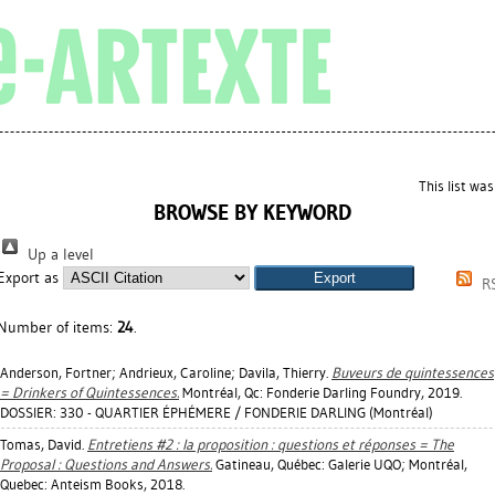
This list wa
BROWSE BY KEYWORD
Up a level
Export as
R
Number of items:
24
.
Anderson, Fortner
;
Andrieux, Caroline
;
Davila, Thierry
.
Buveurs de quintessences
= Drinkers of Quintessences.
Montréal, Qc: Fonderie Darling Foundry, 2019.
DOSSIER: 330 - QUARTIER ÉPHÉMERE / FONDERIE DARLING (Montréal)
Tomas, David
.
Entretiens #2 : la proposition : questions et réponses = The
Proposal : Questions and Answers.
Gatineau, Québec: Galerie UQO; Montréal,
Quebec: Anteism Books, 2018.