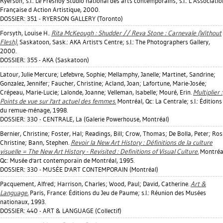
Ryerson; s.l.: Le Fresnoy Studio national des arts contemporains; s.l.: L Associatio
Française d Action Artistique, 2000.
DOSSIER: 351 - RYERSON GALLERY (Toronto)
Forsyth, Louise H.
.
Rita McKeough : Shudder // Reva Stone : Carnevale (Without
Flesh).
Saskatoon, Sask.: AKA Artist's Centre; s.l.: The Photographers Gallery,
2000.
DOSSIER: 355 - AKA (Saskatoon)
Latour, Julie Mercure
;
Lefebvre, Sophie
;
Mellamphy, Janelle
;
Martinet, Sandrine
;
Gonzalez, Jennifer
;
Faucher, Christine
;
Acland, Joan
;
Lafortune, Marie-Josée
;
Crépeau, Marie-Lucie
;
Lalonde, Joanne
;
Velleman, Isabelle
;
Mouré, Erin
.
Multiplier :
Points de vue sur l'art actuel des femmes.
Montréal, Qc: La Centrale; s.l.: Éditions
du remue-ménage, 1998.
DOSSIER: 330 - CENTRALE, La (Galerie Powerhouse, Montréal)
Bernier, Christine
;
Foster, Hal
;
Readings, Bill
;
Crow, Thomas
;
De Bolla, Peter
;
Ros
Christine
;
Bann, Stephen
.
Revoir la New Art History : Définitions de la culture
visuelle = The New Art History - Revisited : Definitions of Visual Culture.
Montréa
Qc: Musée d'art contemporain de Montréal, 1995.
DOSSIER: 330 - MUSÉE D'ART CONTEMPORAIN (Montréal)
Pacquement, Alfred
;
Harrison, Charles
;
Wood, Paul
;
David, Catherine
.
Art &
Language.
Paris, France: Éditions du Jeu de Paume; s.l.: Réunion des Musées
nationaux, 1993.
DOSSIER: 440 - ART & LANGUAGE (Collectif)