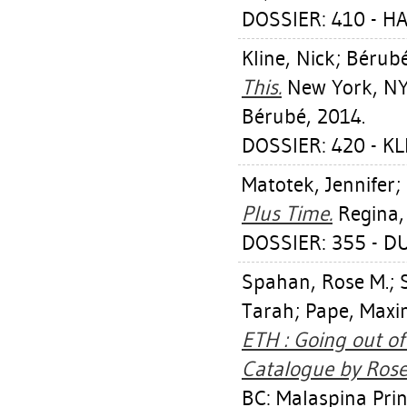
DOSSIER: 410 - H
Kline, Nick
;
Bérubé
This.
New York, NY:
Bérubé, 2014.
DOSSIER: 420 - KL
Matotek, Jennifer
;
Plus Time.
Regina, 
DOSSIER: 355 - D
Spahan, Rose M.
;
Tarah
;
Pape, Max
ETH : Going out of
Catalogue by Ros
BC: Malaspina Pri