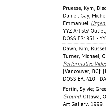
Pruesse, Kym
;
Die
Daniel
;
Gay, Miche
Emmanuel
.
Urgent
YYZ Artists' Outlet
DOSSIER: 351 - YY
Dawn, Kim
;
Russel
Turner, Michael
;
Q
Performative Vide
[Vancouver, BC]: 
DOSSIER: 410 - D
Fortin, Sylvie
;
Gre
Ground.
Ottawa, On
Art Gallery, 1999.