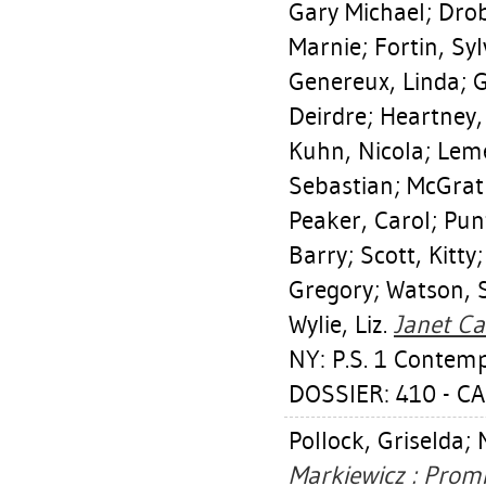
Gary Michael
;
Drob
Marnie
;
Fortin, Syl
Genereux, Linda
;
G
Deirdre
;
Heartney,
Kuhn, Nicola
;
Leme
Sebastian
;
McGrath
Peaker, Carol
;
Pun
Barry
;
Scott, Kitty
Gregory
;
Watson, 
Wylie, Liz
.
Janet Car
NY: P.S. 1 Contemp
DOSSIER: 410 - C
Pollock, Griselda
;
Markiewicz : Promi