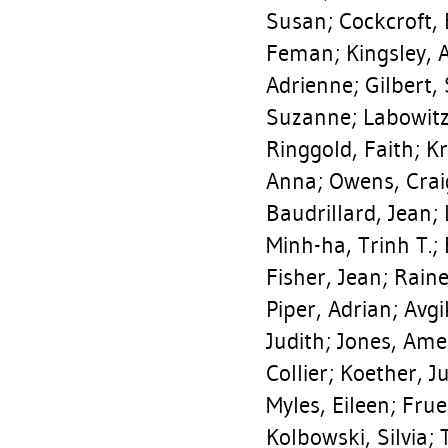
Susan
;
Cockcroft,
Feman
;
Kingsley, A
Adrienne
;
Gilbert,
Suzanne
;
Labowitz
Ringgold, Faith
;
Kr
Anna
;
Owens, Crai
Baudrillard, Jean
;
Minh-ha, Trinh T.
;
Fisher, Jean
;
Raine
Piper, Adrian
;
Avgi
Judith
;
Jones, Ame
Collier
;
Koether, J
Myles, Eileen
;
Frue
Kolbowski, Silvia
;