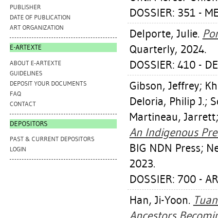
PUBLISHER
DOSSIER: 351 - M
DATE OF PUBLICATION
ART ORGANIZATION
Delporte, Julie
.
Por
Quarterly, 2024.
E-ARTEXTE
DOSSIER: 410 - D
ABOUT E-ARTEXTE
GUIDELINES
Gibson, Jeffrey
;
Kh
DEPOSIT YOUR DOCUMENTS
FAQ
Deloria, Philip J.
;
S
CONTACT
Martineau, Jarrett
DEPOSITORS
An Indigenous Pre
PAST & CURRENT DEPOSITORS
BIG NDN Press; Ne
LOGIN
2023.
DOSSIER: 700 - 
Han, Ji-Yoon
.
Tuan
Ancestors Becomi