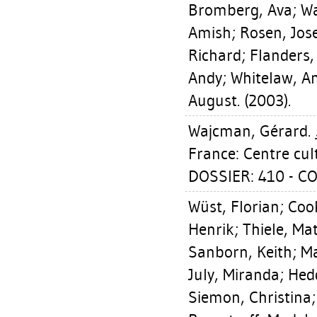
Bromberg, Ava
;
W
Amish
;
Rosen, Jos
Richard
;
Flanders,
Andy
;
Whitelaw, A
August. (2003).
Wajcman, Gérard
.
France: Centre cul
DOSSIER: 410 - C
Wüst, Florian
;
Coo
Henrik
;
Thiele, Ma
Sanborn, Keith
;
Ma
July, Miranda
;
Hed
Siemon, Christina