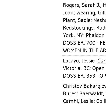
Rogers, Sarah J.
;
H
Joan
;
Wearing, Gill
Plant, Sadie
;
Nesha
Redstockings; Radi
York, NY: Phaidon 
DOSSIER: 700 - F
WOMEN IN THE AR
Lacayo, Jessie
.
Car
Victoria, BC: Open
DOSSIER: 353 - OP
Christov-Bakargiev
Bures
;
Baerwaldt,
Camhi, Leslie
;
Coll