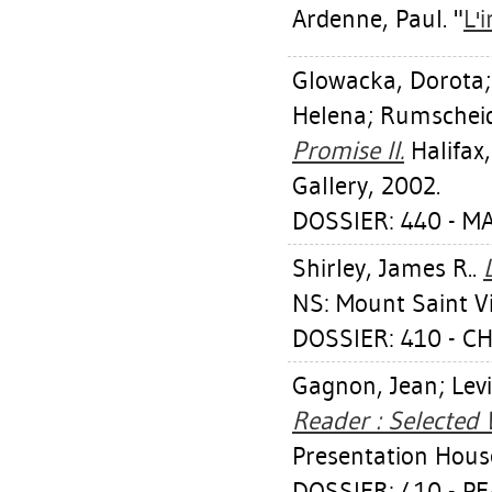
Ardenne, Paul
. "
L'
Glowacka, Dorota
Helena
;
Rumscheid
Promise II.
Halifax,
Gallery, 2002.
DOSSIER: 440 - MA
Shirley, James R.
.
NS: Mount Saint Vi
DOSSIER: 410 - C
Gagnon, Jean
;
Lev
Reader : Selected 
Presentation House
DOSSIER: 410 - P