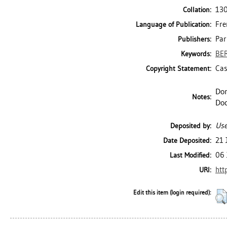
130
Collation:
Fre
Language of Publication:
Par
Publishers:
BE
Keywords:
Ca
Copyright Statement:
Don
Notes:
Doc
Use
Deposited by:
21 
Date Deposited:
06 
Last Modified:
htt
URI:
Edit this item (login required):