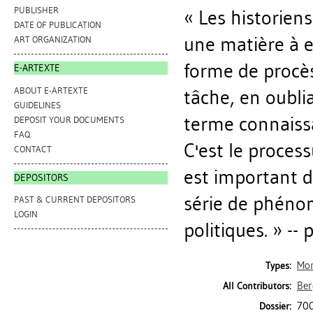
PUBLISHER
« Les historiens
DATE OF PUBLICATION
une matière à 
ART ORGANIZATION
forme de procès
E-ARTEXTE
ABOUT E-ARTEXTE
tâche, en oublia
GUIDELINES
terme connaiss
DEPOSIT YOUR DOCUMENTS
FAQ
C'est le process
CONTACT
est important d
DEPOSITORS
série de phénom
PAST & CURRENT DEPOSITORS
LOGIN
politiques. » -- 
Mo
Types:
Ber
All Contributors:
700
Dossier: