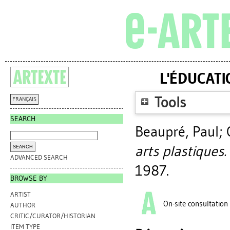
L'ÉDUCATI
Tools
FRANÇAIS
SEARCH
Beaupré, Paul
;
arts plastiques.
ADVANCED SEARCH
1987.
BROWSE BY
ARTIST
On-site consultation
AUTHOR
CRITIC/CURATOR/HISTORIAN
ITEM TYPE