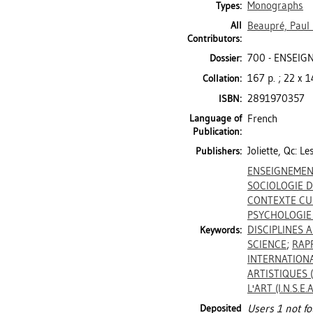
Monographs
Types:
All
Beaupré, Paul
Contributors:
700 - ENSEIG
Dossier:
167 p. ; 22 x 
Collation:
2891970357
ISBN:
Language of
French
Publication:
Joliette, Qc: L
Publishers:
ENSEIGNEMEN
SOCIOLOGIE D
CONTEXTE CU
PSYCHOLOGIE
DISCIPLINES 
Keywords:
SCIENCE
;
RAP
INTERNATIONA
ARTISTIQUES (S
L'ART (I.N.S.E.A
Deposited
Users 1 not fo