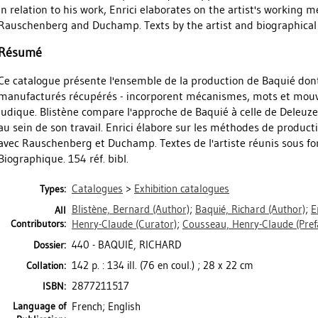
in relation to his work, Enrici elaborates on the artist's working m
Rauschenberg and Duchamp. Texts by the artist and biographical no
Résumé
Ce catalogue présente l'ensemble de la production de Baquié dont 
manufacturés récupérés - incorporent mécanismes, mots et mou
ludique. Blistène compare l'approche de Baquié à celle de Deleuze 
au sein de son travail. Enrici élabore sur les méthodes de productio
avec Rauschenberg et Duchamp. Textes de l'artiste réunis sous fo
Biographique. 154 réf. bibl.
Catalogues
>
Exhibition catalogues
Types:
Blistène, Bernard
(Author)
;
Baquié, Richard
(Author)
;
E
All
Contributors:
Henry-Claude
(Curator)
;
Cousseau, Henry-Claude
(Pref
440 - BAQUIÉ, RICHARD
Dossier:
142 p. : 134 ill. (76 en coul.) ; 28 x 22 cm
Collation:
2877211517
ISBN:
Language of
French; English