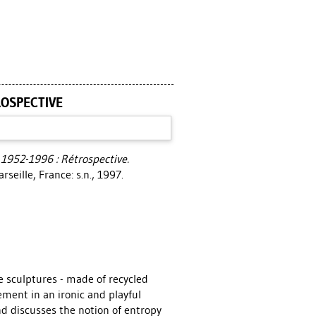
ROSPECTIVE
 1952-1996 : Rétrospective.
eille, France: s.n., 1997.
e sculptures - made of recycled
ent in an ironic and playful
d discusses the notion of entropy