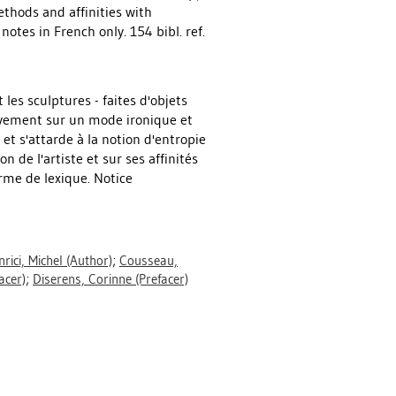
ethods and affinities with
tes in French only. 154 bibl. ref.
les sculptures - faites d'objets
vement sur un mode ironique et
et s'attarde à la notion d'entropie
n de l'artiste et sur ses affinités
rme de lexique. Notice
nrici, Michel
(Author)
;
Cousseau,
acer)
;
Diserens, Corinne
(Prefacer)