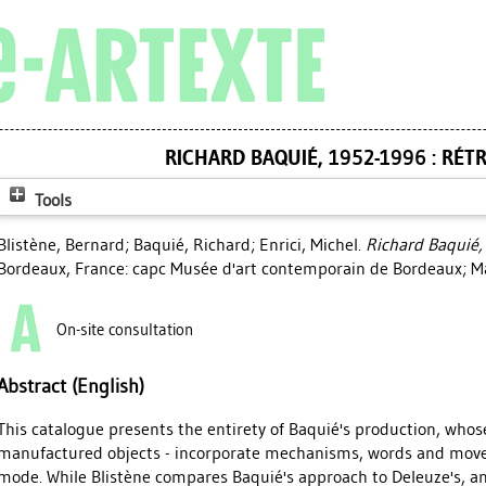
RICHARD BAQUIÉ, 1952-1996 : RÉT
Tools
Blistène, Bernard
;
Baquié, Richard
;
Enrici, Michel
.
Richard Baquié,
Bordeaux, France: capc Musée d'art contemporain de Bordeaux; Mars
On-site consultation
Abstract (English)
This catalogue presents the entirety of Baquié's production, whos
manufactured objects - incorporate mechanisms, words and movem
mode. While Blistène compares Baquié's approach to Deleuze's, an