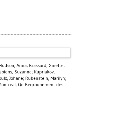
Hudson, Anna
;
Brassard, Ginette
;
sbiens, Suzanne
;
Kupriakov,
oulx, Johane
;
Rubenstein, Marilyn
;
ontréal, Qc: Regroupement des