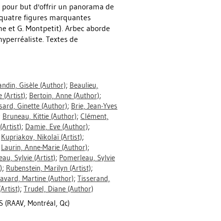
 pour but d'offrir un panorama de
t quatre figures marquantes
e et G. Montpetit). Arbec aborde
hyperréaliste. Textes de
ndin, Gisèle
(Author)
;
Beaulieu,
e
(Artist)
;
Bertoin, Anne
(Author)
;
sard, Ginette
(Author)
;
Brie, Jean-Yves
;
Bruneau, Kittie
(Author)
;
Clément,
(Artist)
;
Damie, Eve
(Author)
;
;
Kupriakov, Nikolaï
(Artist)
;
;
Laurin, Anne-Marie
(Author)
;
au, Sylvie
(Artist)
;
Pomerleau, Sylvie
)
;
Rubenstein, Marilyn
(Artist)
;
avard, Martine
(Author)
;
Tisserand,
Artist)
;
Trudel, Diane
(Author)
(RAAV, Montréal, Qc)