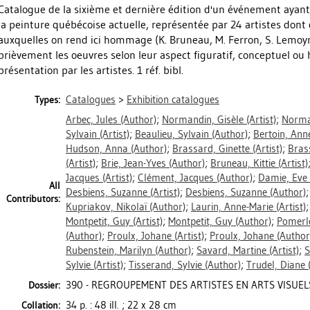
Catalogue de la sixième et dernière édition d'un événement ayant
la peinture québécoise actuelle, représentée par 24 artistes don
auxquelles on rend ici hommage (K. Bruneau, M. Ferron, S. Lemoyn
brièvement les oeuvres selon leur aspect figuratif, conceptuel ou 
présentation par les artistes. 1 réf. bibl.
Catalogues
>
Exhibition catalogues
Types:
Arbec, Jules
(Author)
;
Normandin, Gisèle
(Artist)
;
Norma
Sylvain
(Artist)
;
Beaulieu, Sylvain
(Author)
;
Bertoin, Ann
Hudson, Anna
(Author)
;
Brassard, Ginette
(Artist)
;
Bras
(Artist)
;
Brie, Jean-Yves
(Author)
;
Bruneau, Kittie
(Artist)
Jacques
(Artist)
;
Clément, Jacques
(Author)
;
Damie, Eve
All
Desbiens, Suzanne
(Artist)
;
Desbiens, Suzanne
(Author)
Contributors:
Kupriakov, Nikolaï
(Author)
;
Laurin, Anne-Marie
(Artist)
Montpetit, Guy
(Artist)
;
Montpetit, Guy
(Author)
;
Pomerle
(Author)
;
Proulx, Johane
(Artist)
;
Proulx, Johane
(Author
Rubenstein, Marilyn
(Author)
;
Savard, Martine
(Artist)
;
S
Sylvie
(Artist)
;
Tisserand, Sylvie
(Author)
;
Trudel, Diane
(
390 - REGROUPEMENT DES ARTISTES EN ARTS VISUELS 
Dossier:
34 p. : 48 ill. ; 22 x 28 cm
Collation: