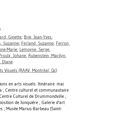
s
ard, Ginette
;
Brie, Jean-Yves
;
s, Suzanne
;
Ferland, Suzanne
;
Ferron,
nne-Marie
;
Lemoyne, Serge
;
Proulx, Johane
;
Rubenstein, Marilyn
;
, Diane
s Visuels (RAAV, Montréal, Qc)
ns en arts visuels. Itinéraire: mai
a ; Centre culturel et communautaire
u Centre Culturel de Drummondville ;
osition de Jonquière ; Galerie d'art
les ; Musée Marius-Barbeau (Saint-