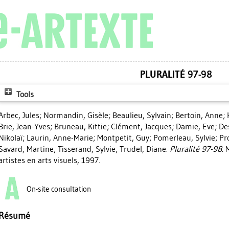
PLURALITÉ 97-98
Tools
Arbec, Jules
;
Normandin, Gisèle
;
Beaulieu, Sylvain
;
Bertoin, Anne
;
Brie, Jean-Yves
;
Bruneau, Kittie
;
Clément, Jacques
;
Damie, Eve
;
De
Nikolaï
;
Laurin, Anne-Marie
;
Montpetit, Guy
;
Pomerleau, Sylvie
;
Pr
Savard, Martine
;
Tisserand, Sylvie
;
Trudel, Diane
.
Pluralité 97-98.
M
artistes en arts visuels, 1997.
On-site consultation
Résumé