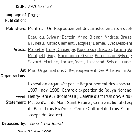
2920477137
ISBN:
Language of
French
Publication:
Montréal, Qc: Regroupement des artistes en arts visuel
Publishers:
Beaulieu, Sylvain
;
Bertoin, Anne
;
Blanar, Andréa
;
Brass
Bruneau, Kittie
;
Clément, Jacques
;
Damie, Eve
;
Desbien
Marcelle
;
Fiore, Giuseppe
;
Kupriakov, Nikolai
;
Laurin, A
Artists:
Montpetit, Guy
;
Normandin, Gisele
;
Pomerleau, Sylvie
;
Savard, Martine
;
Thrace, Yves
;
Tisserand, Sylvie
;
Trudel
Art
Misc. Organizations
>
Regroupement Des Artistes En Art
Organizations:
Exposition organisée par le Regroupement des associatio
1997 - nov. 1998, Centre d'exposition de Rouyn-Norand
Henry-Lemieux (Montréal) ; Galerie d'art L'Union-Vie d
Event
Statement:
Musée d'art de Mont-Saint-Hilaire ; Centre national d'exp
du Parc (Trois-Rivières) ; Centre Culturel de Trois-Pisto
Joseph-de-Beauce).
Users 1 not found.
Deposited by:
Date