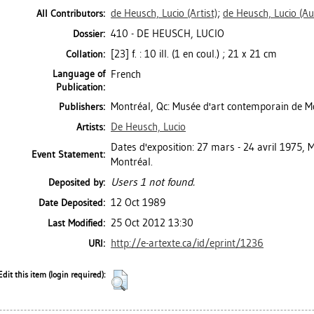
de Heusch, Lucio
(Artist)
;
de Heusch, Lucio
(Au
All Contributors:
410 - DE HEUSCH, LUCIO
Dossier:
[23] f. : 10 ill. (1 en coul.) ; 21 x 21 cm
Collation:
Language of
French
Publication:
Montréal, Qc: Musée d'art contemporain de M
Publishers:
De Heusch, Lucio
Artists:
Dates d'exposition: 27 mars - 24 avril 1975,
Event Statement:
Montréal.
Users 1 not found.
Deposited by:
12 Oct 1989
Date Deposited:
25 Oct 2012 13:30
Last Modified:
http://e-artexte.ca/id/eprint/1236
URI:
Edit this item (login required):