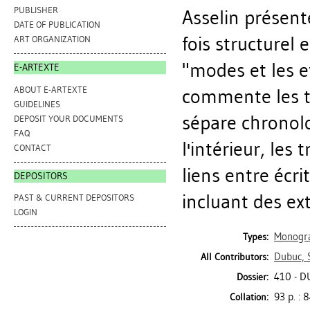
PUBLISHER
Asselin présent
DATE OF PUBLICATION
fois structurel 
ART ORGANIZATION
"modes et les e
E-ARTEXTE
ABOUT E-ARTEXTE
commente les tr
GUIDELINES
sépare chronolo
DEPOSIT YOUR DOCUMENTS
FAQ
l'intérieur, les
CONTACT
liens entre écri
DEPOSITORS
incluant des ext
PAST & CURRENT DEPOSITORS
LOGIN
Monogr
Types:
Dubuc, 
All Contributors:
410 - 
Dossier:
93 p. : 8
Collation: