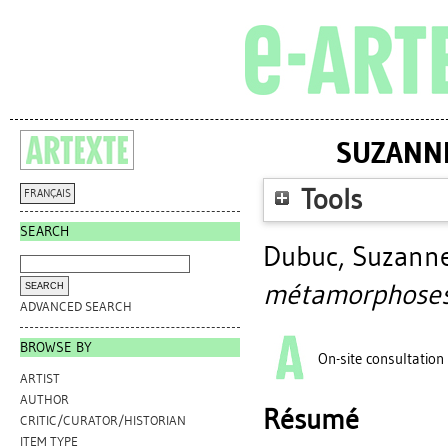
SUZANNE
Tools
FRANÇAIS
SEARCH
Dubuc, Suzann
métamorphoses
ADVANCED SEARCH
BROWSE BY
On-site consultation
ARTIST
AUTHOR
Résumé
CRITIC/CURATOR/HISTORIAN
ITEM TYPE