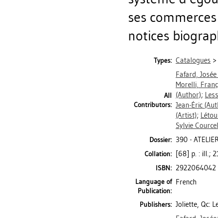
ses commerces 
notices biograp
Catalogues
Types:
Fafard, Josée
Morelli, Franç
(Author)
;
Less
All
Contributors:
Jean-Éric
(Aut
(Artist)
;
Létou
Sylvie Courcel
390 - ATELIER
Dossier:
[68] p. : ill.;
Collation:
2922064042
ISBN:
Language of
French
Publication:
Joliette, Qc: 
Publishers: