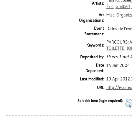
Fafard, Josée
Artists:
Éric
;
Guilbert
Art
Misc. Organiz
Organizations:
Event
Dates de l'évé
Statement:
PARCOURS
;
V
Keywords:
TOILETTE
;
JO
Users 1 not f
Deposited by:
Date
14 Jan 2004
Deposited:
13 Apr 2012 
Last Modified:
http://e-arte
URI:
Edit this item (login required):