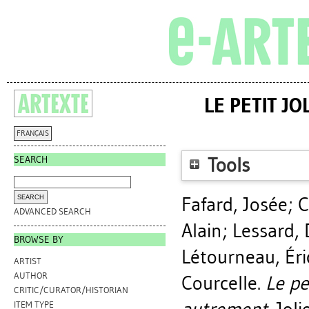
LE PETIT JO
FRANÇAIS
SEARCH
Tools
Fafard, Josée
;
C
ADVANCED SEARCH
Alain
;
Lessard, 
BROWSE BY
Létourneau, Éri
ARTIST
AUTHOR
Courcelle
.
Le pet
CRITIC/CURATOR/HISTORIAN
ITEM TYPE