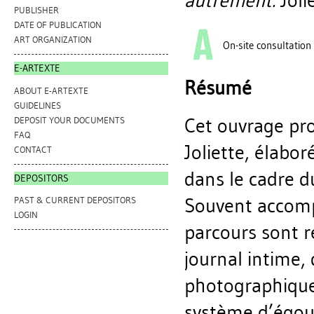
autrement.
Joli
PUBLISHER
DATE OF PUBLICATION
ART ORGANIZATION
On-site consultation
E-ARTEXTE
Résumé
ABOUT E-ARTEXTE
GUIDELINES
Cet ouvrage pro
DEPOSIT YOUR DOCUMENTS
FAQ
Joliette, élabor
CONTACT
dans le cadre d
DEPOSITORS
Souvent accomp
PAST & CURRENT DEPOSITORS
LOGIN
parcours sont 
journal intime,
photographiques
système d’égout