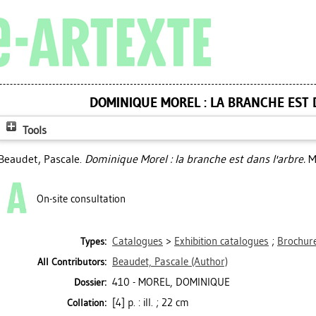
DOMINIQUE MOREL : LA BRANCHE EST 
Tools
Beaudet, Pascale
.
Dominique Morel : la branche est dans l'arbre.
Mo
On-site consultation
Catalogues
>
Exhibition catalogues
;
Brochure
Types:
Beaudet, Pascale
(Author)
All Contributors:
410 - MOREL, DOMINIQUE
Dossier:
[4] p. : ill. ; 22 cm
Collation: