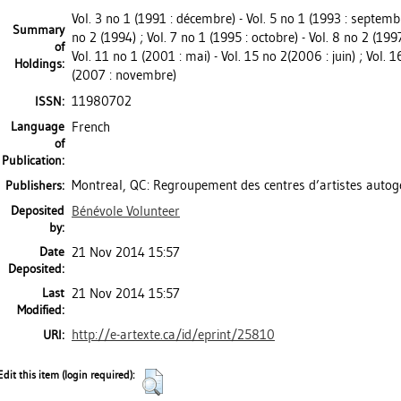
Vol. 3 no 1 (1991 : décembre) - Vol. 5 no 1 (1993 : septembre
Summary
no 2 (1994) ; Vol. 7 no 1 (1995 : octobre) - Vol. 8 no 2 (1997
of
Vol. 11 no 1 (2001 : mai) - Vol. 15 no 2(2006 : juin) ; Vol. 
Holdings:
(2007 : novembre)
11980702
ISSN:
Language
French
of
Publication:
Montreal, QC: Regroupement des centres d’artistes auto
Publishers:
Deposited
Bénévole Volunteer
by:
Date
21 Nov 2014 15:57
Deposited:
Last
21 Nov 2014 15:57
Modified:
http://e-artexte.ca/id/eprint/25810
URI:
Edit this item (login required):