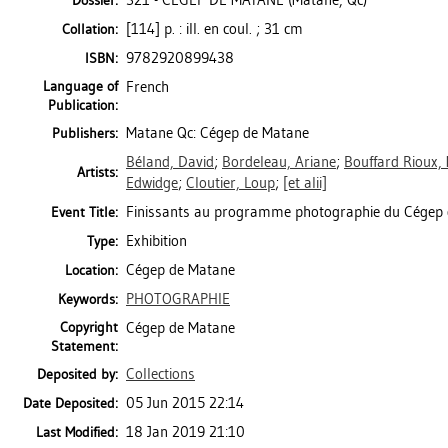
321 - CÉGEP DE MATANE (Matane, Qc)
Dossier:
[114] p. : ill. en coul. ; 31 cm
Collation:
9782920899438
ISBN:
Language of
French
Publication:
Matane Qc: Cégep de Matane
Publishers:
Béland, David
;
Bordeleau, Ariane
;
Bouffard Rioux,
Artists:
Edwidge
;
Cloutier, Loup
;
[et alii]
Finissants au programme photographie du Cégep
Event Title:
Exhibition
Type:
Cégep de Matane
Location:
PHOTOGRAPHIE
Keywords:
Copyright
Cégep de Matane
Statement:
Collections
Deposited by:
05 Jun 2015 22:14
Date Deposited:
18 Jan 2019 21:10
Last Modified: