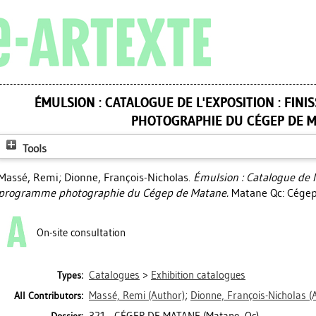
ÉMULSION : CATALOGUE DE L'EXPOSITION : FI
PHOTOGRAPHIE DU CÉGEP DE 
Tools
Massé, Remi
;
Dionne, François-Nicholas
.
Émulsion : Catalogue de l'
programme photographie du Cégep de Matane.
Matane Qc: Cégep
On-site consultation
Catalogues
>
Exhibition catalogues
Types:
Massé, Remi
(Author)
;
Dionne, François-Nicholas
(A
All Contributors: