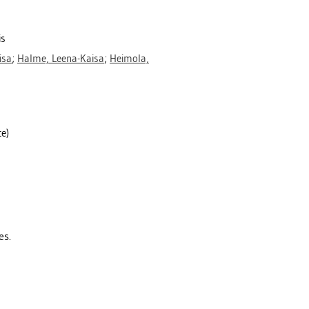
is
isa
;
Halme, Leena-Kaisa
;
Heimola,
ce)
es.