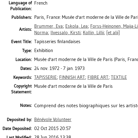
Language of
French
Publication:
Paris, France: Musée d'art moderne de la Ville de Par
Publishers:
Brummer, Eva
;
Eskola, Lea
;
Forss-Heinonen, Maija-Li
Artists:
Norma
;
Ilvessalo, Kirsti
;
Kollin, Lillii
;
[et alii]
Tapisseries finlandaises
Event Title:
Exhibition
Type:
Musée d'art moderne de la Ville de Paris (Paris, Fran
Location:
24 nov. 1972 - 7 jan. 1973
Dates:
TAPISSERIE
;
FINNISH ART
;
FIBRE ART
;
TEXTILE
Keywords:
Copyright
Musée d'art moderne de la Ville de Paris
Statement:
Comprend des notes biographiques sur les artist
Notes:
Bénévole Volunteer
Deposited by:
02 Oct 2015 20:57
Date Deposited:
28 Jun 2016 13:38
Last Modified: