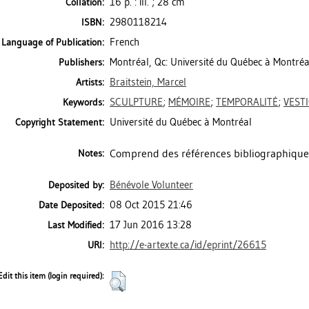
16 p. : ill. ; 28 cm
Collation:
2980118214
ISBN:
French
Language of Publication:
Montréal, Qc: Université du Québec à Montréa
Publishers:
Braitstein, Marcel
Artists:
SCULPTURE
;
MÉMOIRE
;
TEMPORALITÉ
;
VEST
Keywords:
Université du Québec à Montréal
Copyright Statement:
Comprend des références bibliographique
Notes:
Bénévole Volunteer
Deposited by:
08 Oct 2015 21:46
Date Deposited:
17 Jun 2016 13:28
Last Modified:
http://e-artexte.ca/id/eprint/26615
URI:
Edit this item (login required):