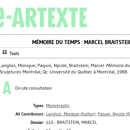
MÉMOIRE DU TEMPS : MARCEL BRAITSTEI
Tools
Langlois, Monique
;
Paquin, Nycole
;
Braitstein, Marcel
.
Mémoire du 
Sculptures.
Montréal, Qc: Université du Québec à Montréal, 1988.
On-site consultation
Monographs
Types:
Langlois, Monique
(Author)
;
Paquin, Nycole
(A
All Contributors:
410 - BRAITSTEIN, MARCEL
Dossier: