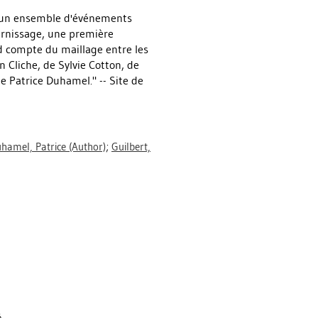
ns un ensemble d'événements
ernissage, une première
d compte du maillage entre les
 Cliche, de Sylvie Cotton, de
de Patrice Duhamel." -- Site de
hamel, Patrice
(Author)
;
Guilbert,