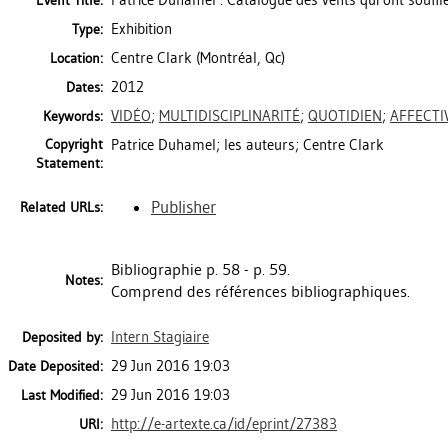
Patrice Duhamel : Catalogue des vents qui ont souffl
Event Title:
Exhibition
Type:
Centre Clark (Montréal, Qc)
Location:
2012
Dates:
VIDÉO
;
MULTIDISCIPLINARITÉ
;
QUOTIDIEN
;
AFFECTI
Keywords:
Copyright
Patrice Duhamel; les auteurs; Centre Clark
Statement:
Publisher
Related URLs:
Bibliographie p. 58 - p. 59.
Notes:
Comprend des références bibliographiques.
Intern Stagiaire
Deposited by:
29 Jun 2016 19:03
Date Deposited:
29 Jun 2016 19:03
Last Modified:
http://e-artexte.ca/id/eprint/27383
URI: