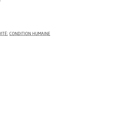
é
VITÉ
;
CONDITION HUMAINE