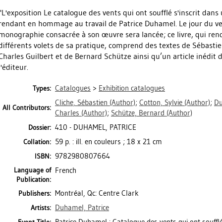
"L'exposition Le catalogue des vents qui ont soufflé s'inscrit da
rendant en hommage au travail de Patrice Duhamel. Le jour du v
monographie consacrée à son œuvre sera lancée; ce livre, qui ren
différents volets de sa pratique, comprend des textes de Sébastien
Charles Guilbert et de Bernard Schütze ainsi qu’un article inédit 
l'éditeur.
Catalogues
>
Exhibition catalogues
Types:
Cliche, Sébastien
(Author)
;
Cotton, Sylvie
(Author)
;
Du
All Contributors:
Charles
(Author)
;
Schütze, Bernard
(Author)
410 - DUHAMEL, PATRICE
Dossier:
59 p. : ill. en couleurs ; 18 x 21 cm
Collation:
9782980807664
ISBN:
Language of
French
Publication:
Montréal, Qc: Centre Clark
Publishers:
Duhamel, Patrice
Artists: