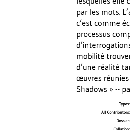
lesquelles elle
par les mots. L’
c’est comme écr
processus comp
d’interrogations
mobilité trouve
d’une réalité 
œuvres réunies 
Shadows » -- pa
Types:
All Contributors:
Dossier:
Collation: