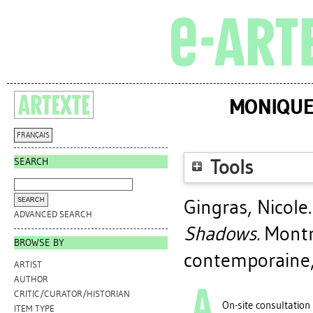
MONIQUE
FRANÇAIS
SEARCH
Tools
Gingras, Nicole
ADVANCED SEARCH
Shadows.
Montré
BROWSE BY
contemporaine,
ARTIST
AUTHOR
CRITIC/CURATOR/HISTORIAN
On-site consultation
ITEM TYPE