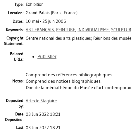
Exhibition
Type:
Grand Palais (Paris, France)
Location:
10 mai - 25 juin 2006
Dates:
ART FRANÇAIS
;
PEINTURE
;
INDIVIDUALISME
;
SCULPTU
Keywords:
Copyright
Centre national des arts plastiques; Réunions des mus
Statement:
Related
Publisher
URLs:
Comprend des références bibliographiques.
Comprend des notices biographiques.
Notes:
Don de la médiathèque du Musée d'art contemporain
Deposited
Artexte Stagiaire
by:
Date
03 Jun 2022 18:21
Deposited:
Last
03 Jun 2022 18:21