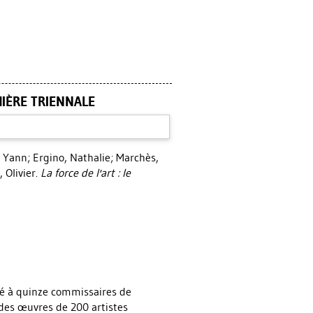
MIÈRE TRIENNALE
, Yann
;
Ergino, Nathalie
;
Marchès,
 Olivier
.
La force de l'art : le
ndé à quinze commissaires de
 des œuvres de 200 artistes