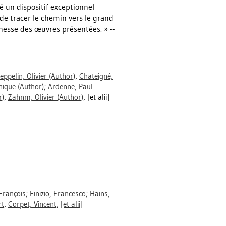
 un dispositif exceptionnel
e tracer le chemin vers le grand
ichesse des œuvres présentées. » --
eppelin, Olivier
(Author)
;
Chateigné,
nique
(Author)
;
Ardenne, Paul
r)
;
Zahnm, Olivier
(Author)
; [et alii]
François
;
Finizio, Francesco
;
Hains,
rt
;
Corpet, Vincent
;
[et alii]