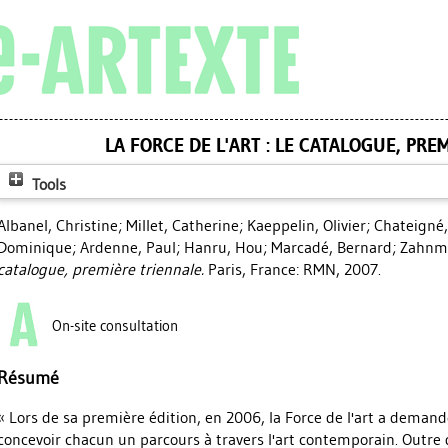
LA FORCE DE L'ART : LE CATALOGUE, PRE
Tools
Albanel, Christine
;
Millet, Catherine
;
Kaeppelin, Olivier
;
Chateigné
Dominique
;
Ardenne, Paul
;
Hanru, Hou
;
Marcadé, Bernard
;
Zahnm,
catalogue, première triennale.
Paris, France: RMN, 2007.
On-site consultation
Résumé
« Lors de sa première édition, en 2006, la Force de l'art a dema
concevoir chacun un parcours à travers l'art contemporain. Outre