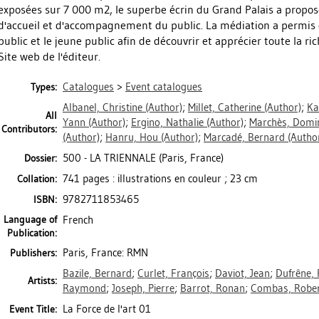
exposées sur 7 000 m2, le superbe écrin du Grand Palais a proposé
d'accueil et d'accompagnement du public. La médiation a permis d
public et le jeune public afin de découvrir et apprécier toute la r
Site web de l'éditeur.
Catalogues
>
Event catalogues
Types:
Albanel, Christine
(Author)
;
Millet, Catherine
(Author)
;
Ka
All
Yann
(Author)
;
Ergino, Nathalie
(Author)
;
Marchès, Domi
Contributors:
(Author)
;
Hanru, Hou
(Author)
;
Marcadé, Bernard
(Autho
500 - LA TRIENNALE (Paris, France)
Dossier:
741 pages : illustrations en couleur ; 23 cm
Collation:
9782711853465
ISBN:
Language of
French
Publication:
Paris, France: RMN
Publishers:
Bazile, Bernard
;
Curlet, François
;
Daviot, Jean
;
Dufrêne, 
Artists:
Raymond
;
Joseph, Pierre
;
Barrot, Ronan
;
Combas, Robe
La Force de l'art 01
Event Title: