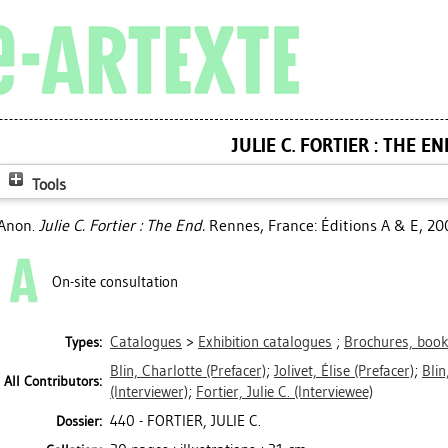
JULIE C. FORTIER : THE EN
Tools
Anon.
Julie C. Fortier : The End.
Rennes, France: Éditions A & E, 20
On-site consultation
Catalogues
>
Exhibition catalogues
;
Brochures, bookl
Types:
Blin, Charlotte
(Prefacer)
;
Jolivet, Élise
(Prefacer)
;
Blin
All Contributors:
(Interviewer)
;
Fortier, Julie C.
(Interviewee)
440 - FORTIER, JULIE C.
Dossier: