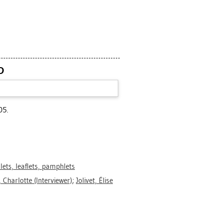
D
05.
ets, leaflets, pamphlets
, Charlotte
(Interviewer)
;
Jolivet, Élise