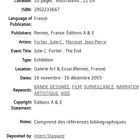
20 pages : illustrations ; 21 cm
Collation:
2952233667
ISBN:
Language of
French
Publication:
Rennes, France: Éditions A & E
Publishers:
Fortier, Julie-C.
;
Marquet, Jean-Pierre
Artists:
Julie C. Fortier : The End
Event Title:
Exhibition
Type:
Galerie Art & Essai (Rennes, France)
Location:
16 novembre - 16 décembre 2005
Dates:
BANDE DESSINÉE
;
FILM
;
SURVEILLANCE
;
NARRATIO
Keywords:
ARTISTIQUE
;
VIDE
Copyright
Éditions A & E
Statement:
Comprend des références bibliographiques.
Notes:
Intern Stagiaire
Deposited by: