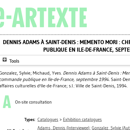
DENNIS ADAMS À SAINT-DENIS : MEMENTO MORI : 
PUBLIQUE EN ILE-DE-FRANCE, SEPT
Tools
Gonzalez, Sylvie
;
Michaud, Yves
.
Dennis Adams à Saint-Denis : Me
commande publique en Ile-de-France, septembre 1994.
Saint-Deni
affaires culturelles d'Ile-de-France; s.l.: Ville de Saint-Denis, 1994.
On-site consultation
Catalogues
>
Exhibition catalogues
Types:
Adams, Dennis
(Interviewee)
;
Gonzalez, Sylvie
(Aut