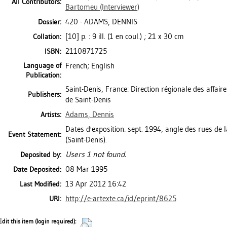
All Contributors:
Bartomeu
(Interviewer)
420 - ADAMS, DENNIS
Dossier:
[10] p. : 9 ill. (1 en coul.) ; 21 x 30 cm
Collation:
2110871725
ISBN:
Language of
French; English
Publication:
Saint-Denis, France: Direction régionale des affaires 
Publishers:
de Saint-Denis
Adams, Dennis
Artists:
Dates d'exposition: sept. 1994, angle des rues de 
Event Statement:
(Saint-Denis).
Users 1 not found.
Deposited by:
08 Mar 1995
Date Deposited:
13 Apr 2012 16:42
Last Modified:
http://e-artexte.ca/id/eprint/8625
URI:
Edit this item (login required):