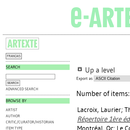
FRANÇAIS
SEARCH
Up a level
Export as
ADVANCED SEARCH
Number of items
BROWSE BY
Lacroix, Laurier
;
T
ARTIST
AUTHOR
Répertoire 1ère éd
CRITIC/CURATOR/HISTORIAN
Montréal, Qc: Le C
ITEM TYPE