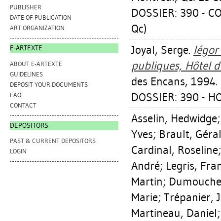
PUBLISHER
DOSSIER: 390 - C
DATE OF PUBLICATION
Qc)
ART ORGANIZATION
Joyal, Serge
.
Iégor
E-ARTEXTE
publiques, Hôtel d
ABOUT E-ARTEXTE
GUIDELINES
des Encans, 1994.
DEPOSIT YOUR DOCUMENTS
DOSSIER: 390 - H
FAQ
CONTACT
Asselin, Hedwidge
DEPOSITORS
Yves
;
Brault, Géra
PAST & CURRENT DEPOSITORS
Cardinal, Roseline
LOGIN
André
;
Legris, Fra
Martin
;
Dumouchel
Marie
;
Trépanier, 
Martineau, Daniel