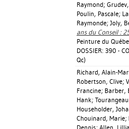
Raymond
;
Grudev,
Poulin, Pascale
;
La
Raymonde
;
Joly, 
ans du Conseil : 2
Peinture du Québe
DOSSIER: 390 - C
Qc)
Richard, Alain-Mar
Robertson, Clive
;
V
Francine
;
Barber, 
Hank
;
Tourangeau,
Householder, Joh
Chouinard, Marie
;
Dennis
;
Allen, Lilli