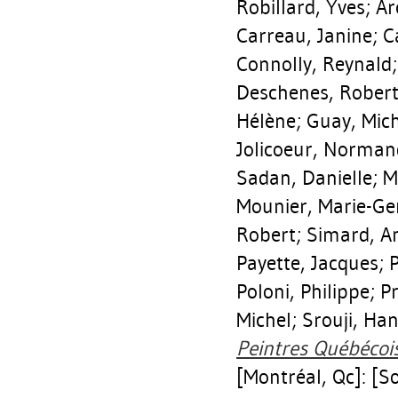
Robillard, Yves
;
Ar
Carreau, Janine
;
C
Connolly, Reynald
Deschenes, Rober
Hélène
;
Guay, Mich
Jolicoeur, Norman
Sadan, Danielle
;
M
Mounier, Marie-Ge
Robert
;
Simard, A
Payette, Jacques
;
P
Poloni, Philippe
;
Pr
Michel
;
Srouji, Han
Peintres Québécois
[Montréal, Qc]: [So