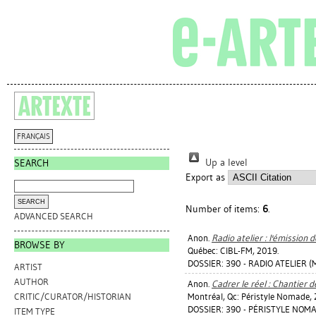
FRANÇAIS
Up a level
SEARCH
Export as
Number of items:
6
.
ADVANCED SEARCH
Anon.
Radio atelier : l'émission d
BROWSE BY
Québec: CIBL-FM, 2019.
DOSSIER: 390 - RADIO ATELIER (
ARTIST
AUTHOR
Anon.
Cadrer le réel : Chantier 
Montréal, Qc: Péristyle Nomade, 
CRITIC/CURATOR/HISTORIAN
DOSSIER: 390 - PÉRISTYLE NOMAD
ITEM TYPE