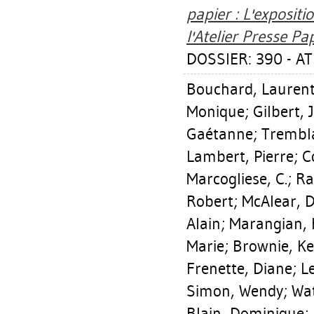
papier : L'exposit
l'Atelier Presse Pap
DOSSIER: 390 - AT
Bouchard, Lauren
Monique
;
Gilbert, 
Gaétanne
;
Trembl
Lambert, Pierre
;
C
Marcogliese, C.
;
Ra
Robert
;
McAlear, 
Alain
;
Marangian,
Marie
;
Brownie, Ke
Frenette, Diane
;
L
Simon, Wendy
;
Wa
Blain, Dominique
;