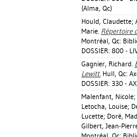
(Alma, Qc)
Hould, Claudette
;
Marie
.
Répertoire d
Montréal, Qc: Bibl
DOSSIER: 800 - L
Gagnier, Richard
.
Lewitt.
Hull, Qc: A
DOSSIER: 330 - AX
Malenfant, Nicole
Letocha, Louise
;
D
Lucette
;
Doré, Mad
Gilbert, Jean-Pierr
Montréal, Qc: Bibli