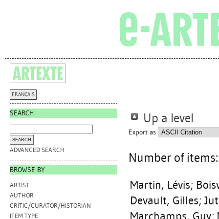
FRANÇAIS
SEARCH
Up a level
Export as
ADVANCED SEARCH
Number of items
BROWSE BY
Martin, Lévis
;
Bois
ARTIST
AUTHOR
Devault, Gilles
;
Ju
CRITIC/CURATOR/HISTORIAN
Marchamps, Guy
;
ITEM TYPE