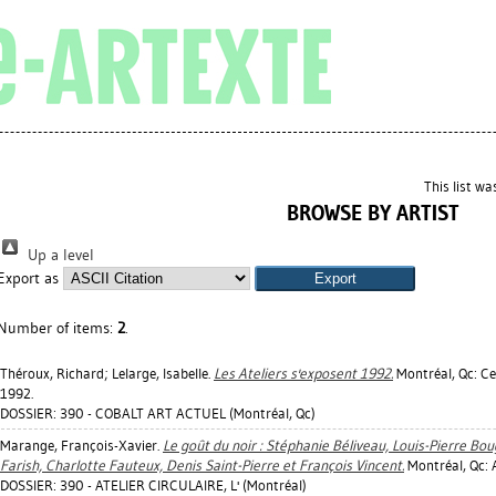
This list w
BROWSE BY ARTIST
Up a level
Export as
Number of items:
2
.
Théroux, Richard
;
Lelarge, Isabelle
.
Les Ateliers s'exposent 1992.
Montréal, Qc: Cen
1992.
DOSSIER: 390 - COBALT ART ACTUEL (Montréal, Qc)
Marange, François-Xavier
.
Le goût du noir : Stéphanie Béliveau, Louis-Pierre Bou
Farish, Charlotte Fauteux, Denis Saint-Pierre et François Vincent.
Montréal, Qc: A
DOSSIER: 390 - ATELIER CIRCULAIRE, L' (Montréal)