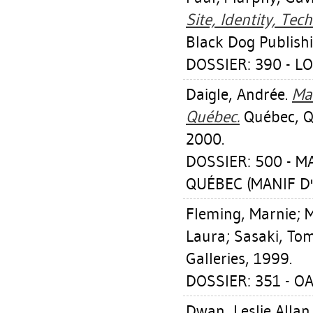
Site, Identity, Te
Black Dog Publish
DOSSIER: 390 - LO
Daigle, Andrée
.
Man
Québec.
Québec, QC
2000.
DOSSIER: 500 - 
QUÉBEC (MANIF D'
Fleming, Marnie
;
M
Laura
;
Sasaki, To
Galleries, 1999.
DOSSIER: 351 - OA
Dwan, Leslie Allan