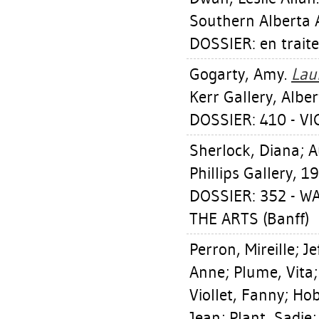
Southern Alberta A
DOSSIER: en trait
Gogarty, Amy
.
Laur
Kerr Gallery, Albe
DOSSIER: 410 - V
Sherlock, Diana
;
A
Phillips Gallery, 1
DOSSIER: 352 - W
THE ARTS (Banff)
Perron, Mireille
;
Je
Anne
;
Plume, Vita
Viollet, Fanny
;
Hob
Jean
;
Plant, Sadie