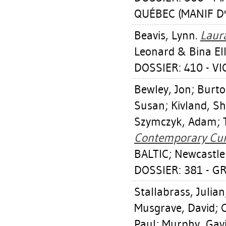
QUÉBEC (MANIF D'
Beavis, Lynn
.
Laura
Leonard & Bina Ell
DOSSIER: 410 - V
Bewley, Jon
;
Burto
Susan
;
Kivland, S
Szymczyk, Adam
;
Contemporary Cura
BALTIC; Newcastle 
DOSSIER: 381 - G
Stallabrass, Julian
Musgrave, David
;
Paul
;
Murphy, Gav