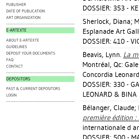
PUBLISHER
DOSSIER: 353 - K
DATE OF PUBLICATION
ART ORGANIZATION
Sherlock, Diana
;
M
Esplanade Art Gall
E-ARTEXTE
DOSSIER: 410 - V
ABOUT E-ARTEXTE
GUIDELINES
Beavis, Lynn
.
La m
DEPOSIT YOUR DOCUMENTS
FAQ
Montréal, Qc: Galer
CONTACT
Concordia Leonard 
DEPOSITORS
DOSSIER: 330 - G
PAST & CURRENT DEPOSITORS
LEONARD & BINA E
LOGIN
Bélanger, Claude
;
première édition :
internationale d a
DOSSIER: 500 - 