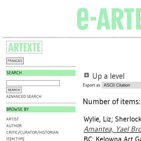
FRANÇAIS
SEARCH
Up a level
Export as
ADVANCED SEARCH
Number of items
BROWSE BY
Wylie, Liz
;
Sherlock
ARTIST
AUTHOR
Amantea, Yael Bro
CRITIC/CURATOR/HISTORIAN
BC: Kelowna Art Ga
ITEM TYPE