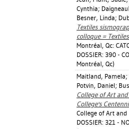
Cynthia
;
Daigneaul
Besner, Linda
;
Dub
Textiles sismograp
colloque = Textile
Montréal, Qc: CATQ
DOSSIER: 390 - C
Montréal, Qc)
Maitland, Pamela
;
Potvin, Daniel
;
Bus
College of Art and
College's Centenni
College of Art and
DOSSIER: 321 - 