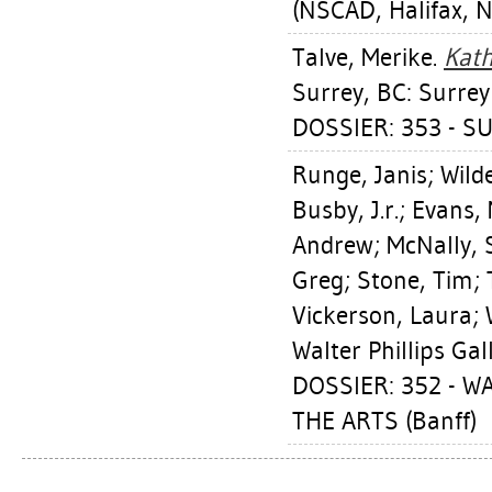
(NSCAD, Halifax, N
Talve, Merike
.
Kath
Surrey, BC: Surrey
DOSSIER: 353 - S
Runge, Janis
;
Wilde
Busby, J.r.
;
Evans,
Andrew
;
McNally, 
Greg
;
Stone, Tim
;
Vickerson, Laura
;
Walter Phillips Gal
DOSSIER: 352 - W
THE ARTS (Banff)