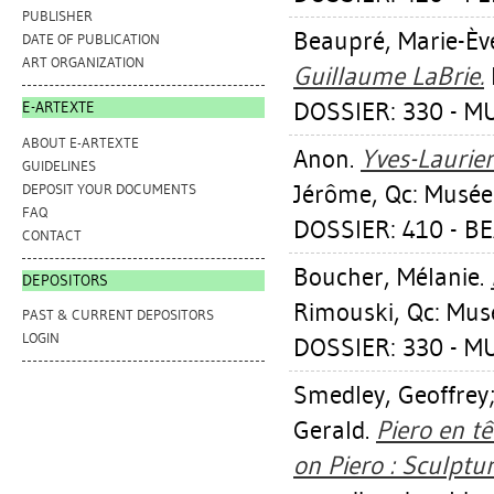
PUBLISHER
Beaupré, Marie-Èv
DATE OF PUBLICATION
ART ORGANIZATION
Guillaume LaBrie.
DOSSIER: 330 - M
E-ARTEXTE
ABOUT E-ARTEXTE
Anon.
Yves-Laurier
GUIDELINES
Jérôme, Qc: Musée
DEPOSIT YOUR DOCUMENTS
FAQ
DOSSIER: 410 - B
CONTACT
Boucher, Mélanie
.
DEPOSITORS
Rimouski, Qc: Mus
PAST & CURRENT DEPOSITORS
LOGIN
DOSSIER: 330 - M
Smedley, Geoffrey
Gerald
.
Piero en t
on Piero : Sculptu