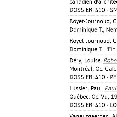
canadien d'archite
DOSSIER: 410 - 
Royet-Journoud, C
Dominique T.
;
Nem
Royet-Journoud, C
Dominique T.
. "
Fin.
Déry, Louise
.
Rober
Montréal, Qc: Gale
DOSSIER: 410 - P
Lussier, Paul
.
Paul
Québec, Qc: Vu, 1
DOSSIER: 410 - L
Vanautgaerden, A