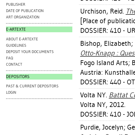
PUBLISHER
Urchison, Reid
.
The
DATE OF PUBLICATION
ART ORGANIZATION
[Place of publicati
DOSSIER: 410 - U
E-ARTEXTE
ABOUT E-ARTEXTE
Bishop, Elizabeth
;
GUIDELINES
Otto-Knapp : Quest
DEPOSIT YOUR DOCUMENTS
FAQ
Fogo Island Arts; 
CONTACT
Austria: Kunsthall
DEPOSITORS
DOSSIER: 440 - O
PAST & CURRENT DEPOSITORS
LOGIN
Volta NY.
Battat C
Volta NY, 2012.
DOSSIER: 410 - J
Purdie, Jocelyn
;
Ge