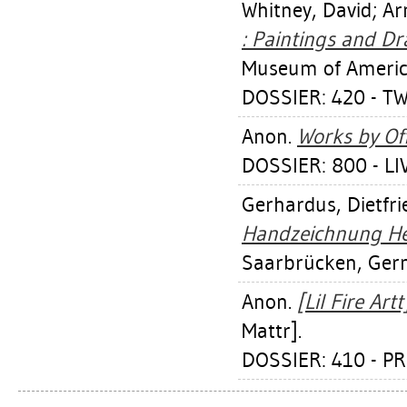
Whitney, David
;
Ar
: Paintings and D
Museum of America
DOSSIER: 420 - T
Anon.
Works by Off
DOSSIER: 800 - L
Gerhardus, Dietfri
Handzeichnung He
Saarbrücken, Germ
Anon.
[Lil Fire Artt]
Mattr].
DOSSIER: 410 - PR