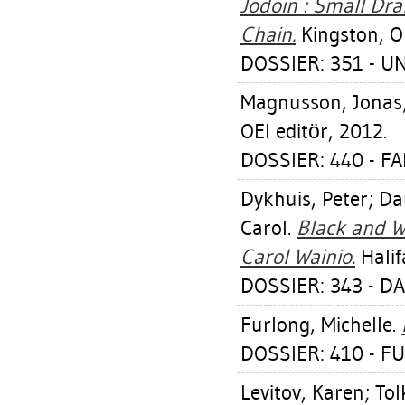
Jodoin : Small Dra
Chain.
Kingston, On
DOSSIER: 351 - U
Magnusson, Jonas
OEI editör, 2012.
DOSSIER: 440 - 
Dykhuis, Peter
;
Da
Carol
.
Black and W
Carol Wainio.
Halif
DOSSIER: 343 - D
Furlong, Michelle
.
DOSSIER: 410 - F
Levitov, Karen
;
Tol