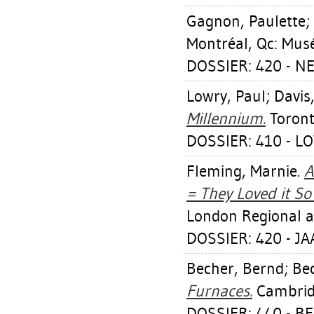
Gagnon, Paulette
;
Montréal, Qc: Mus
DOSSIER: 420 - N
Lowry, Paul
;
Davis
Millennium.
Toronto
DOSSIER: 410 - L
Fleming, Marnie
.
A
= They Loved it So
London Regional a
DOSSIER: 420 - J
Becher, Bernd
;
Bec
Furnaces.
Cambridg
DOSSIER: 440 - B