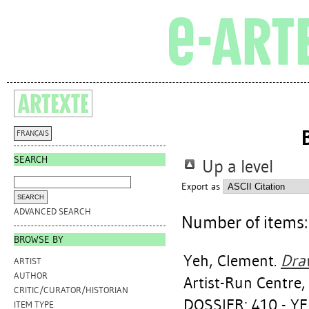
FRANÇAIS
SEARCH
Up a level
Export as
ADVANCED SEARCH
Number of items
BROWSE BY
Yeh, Clement
.
Dra
ARTIST
AUTHOR
Artist-Run Centre,
CRITIC/CURATOR/HISTORIAN
DOSSIER: 410 - Y
ITEM TYPE