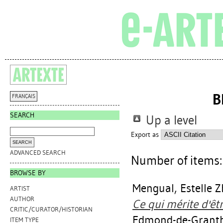
B
FRANÇAIS
SEARCH
Up a level
Export as
ADVANCED SEARCH
Number of items
BROWSE BY
Mengual, Estelle 
ARTIST
AUTHOR
Ce qui mérite d'êt
CRITIC/CURATOR/HISTORIAN
Edmond-de-Granth
ITEM TYPE