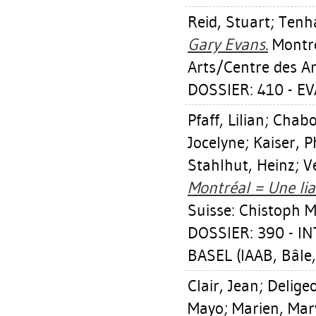
Reid, Stuart
;
Tenha
Gary Evans.
Montré
Arts/Centre des A
DOSSIER: 410 - E
Pfaff, Lilian
;
Chabo
Jocelyne
;
Kaiser, P
Stahlhut, Heinz
;
V
Montréal = Une lia
Suisse: Chistoph M
DOSSIER: 390 - 
BASEL (IAAB, Bâle,
Clair, Jean
;
Delige
Mayo
;
Marien, Mar