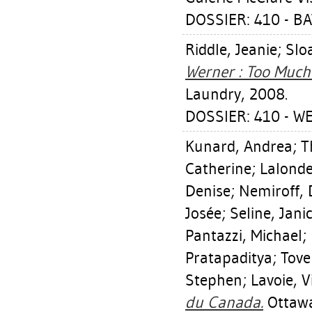
DOSSIER: 410 - B
Riddle, Jeanie
;
Slo
Werner : Too Much
Laundry, 2008.
DOSSIER: 410 - W
Kunard, Andrea
;
T
Catherine
;
Lalonde
Denise
;
Nemiroff, 
Josée
;
Seline, Jani
Pantazzi, Michael
;
Pratapaditya
;
Tove
Stephen
;
Lavoie, V
du Canada.
Ottawa